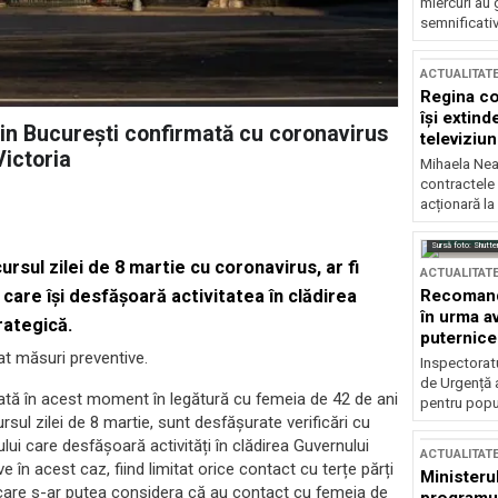
miercuri au 
semnificati
ACTUALITAT
Regina co
își extind
din București confirmată cu coronavirus
televiziun
Victoria
Mihaela Nea
contractele 
acționară la
Sursă foto: Shutte
rsul zilei de 8 martie cu coronavirus, ar fi
ACTUALITAT
Recomandă
care își desfășoară activitatea în clădirea
în urma av
rategică.
puternice
at măsuri preventive.
Inspectoratu
de Urgență 
ată în acest moment în legătură cu femeia de 42 de ani
pentru popula
sul zilei de 8 martie, sunt desfășurate verificări cu
ului care desfășoară activități în clădirea Guvernului
ACTUALITAT
în acest caz, fiind limitat orice contact cu terțe părți
Ministerul
 care s-ar putea considera că au contact cu femeia de