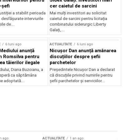
 interviurilor pentru
Sidex Galați: Investitori mari
-șefi
cer caietul de sarcini
stiției a stabilit perioada
Mai mulți investitori au solicitat
i desfășurate interviurile
caietul de sarcini pentru licitația
ile de...
combinatului siderurgic Liberty
Galați,...
E
6 luni ago
ACTUALITATE
6 luni ago
 Mediului anunță
Nicușor Dan anunță amânarea
n Romsilva pentru
discuțiilor despre șefii
 tăierilor ilegale
parchetelor
iului, Diana Buzoianu, a
Președintele Nicușor Dan a declarat
 speră ca săptămâna
că discuțiile privind numirile pentru
fie adoptată...
șefii parchetelor și serviciilor...
n ago
ACTUALITATE
1 an ago
ACTUALITATE