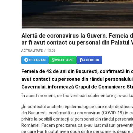
Alertă de coronavirus la Guvern. Femeia 
ar fi avut contact cu personal din Palatul 
ACTUALITATE
13:09
TELEGRAM
WHATSAPP
FACEBOOK
Femeia de 42 de ani din București, confirmată în cu
avut contact cu persoane din rândul personalului 
Guvernului, informează Grupul de Comunicare St
În acest moment, se fac verificări suplimentare și s-au lu
„În contextul anchetei epidemiologice care este desfășur
din București, confirmată cu coronavirus (COVID-19) în cur
privire la posibili contacți ai persoanei din rândul personal
României. Facem precizarea că s-au luat măsuri preventive 
pe care l-ar fi putut avea două dintre persoanele, despre