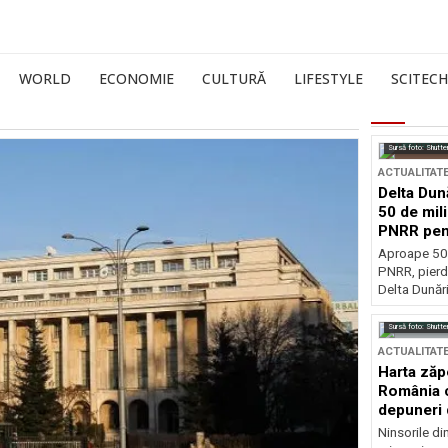
WORLD
ECONOMIE
CULTURĂ
LIFESTYLE
SCITECH
Sursă foto: Shutte
ACTUALITAT
Delta Dun
50 de mil
PNRR pen
esențiale
Aproape 50 
PNRR, pierdu
Delta Dunării
Sursă foto: Shutte
ACTUALITAT
Harta zăp
România c
depuneri 
Ninsorile di