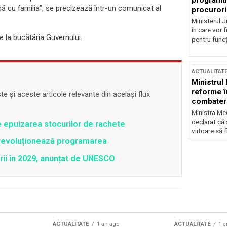
programul
nă cu familia”, se precizează într-un comunicat al
procurori
Ministerul Ju
în care vor f
e la bucătăria Guvernului.
pentru funcți
ACTUALITAT
Ministrul
reforme î
 și aceste articole relevante din același flux
combaterea
Ministra Med
declarat că
e epuizarea stocurilor de rachete
viitoare să 
revoluționează programarea
rii în 2029, anunțat de UNESCO
ACTUALITATE
1 an ago
ACTUALITATE
1 a