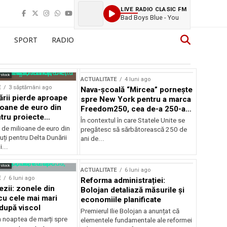
LIVE RADIO CLASIC FM
Bad Boys Blue - You
SPORT
RADIO
rstock
ACTUALITATE
4 luni ago
E
3 săptămâni ago
Nava-școală “Mircea” pornește
ării pierde aproape
spre New York pentru a marca
ioane de euro din
Freedom250, cea de-a 250-a
tru proiecte
aniversare a Statelor Unite
În contextul în care Statele Unite se
de milioane de euro din
pregătesc să sărbătorească 250 de
ți pentru Delta Dunării
ani de...
...
rstock
ACTUALITATE
6 luni ago
E
6 luni ago
Reforma administrației:
ezii: zonele din
Bolojan detaliază măsurile și
u cele mai mari
economiile planificate
după viscol
Premierul Ilie Bolojan a anunțat că
n noaptea de marți spre
elementele fundamentale ale reformei