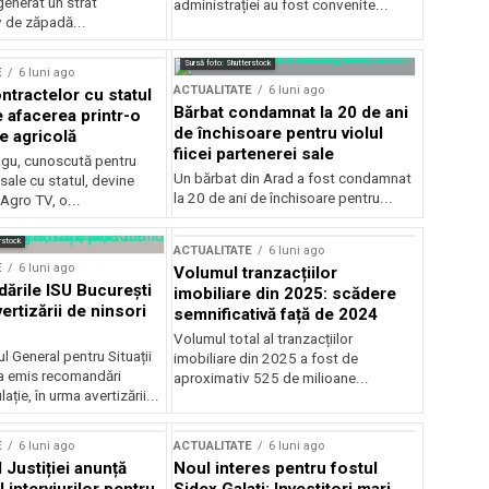
generat un strat
administrației au fost convenite...
v de zăpadă...
Sursă foto: Shutterstock
E
6 luni ago
ACTUALITATE
6 luni ago
ntractelor cu statul
Bărbat condamnat la 20 de ani
e afacerea printr-o
de închisoare pentru violul
e agricolă
fiicei partenerei sale
gu, cunoscută pentru
Un bărbat din Arad a fost condamnat
sale cu statul, devine
la 20 de ani de închisoare pentru...
 Agro TV, o...
rstock
ACTUALITATE
6 luni ago
E
6 luni ago
Volumul tranzacțiilor
rile ISU București
imobiliare din 2025: scădere
ertizării de ninsori
semnificativă față de 2024
Volumul total al tranzacțiilor
l General pentru Situații
imobiliare din 2025 a fost de
a emis recomandări
aproximativ 525 de milioane...
ție, în urma avertizării...
E
6 luni ago
ACTUALITATE
6 luni ago
 Justiției anunță
Noul interes pentru fostul