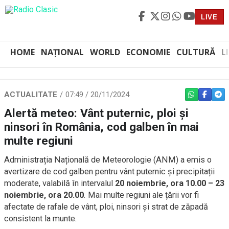
LIVE
HOME
NAȚIONAL
WORLD
ECONOMIE
CULTURĂ
L
ACTUALITATE
07:49 / 20/11/2024
WHATSAPP
FACEBO
TEL
Alertă meteo: Vânt puternic, ploi și
ninsori în România, cod galben în mai
multe regiuni
Administrația Națională de Meteorologie (ANM) a emis o
avertizare de cod galben pentru vânt puternic și precipitații
moderate, valabilă în intervalul
20 noiembrie, ora 10.00 – 23
noiembrie, ora 20.00
. Mai multe regiuni ale țării vor fi
afectate de rafale de vânt, ploi, ninsori și strat de zăpadă
consistent la munte.