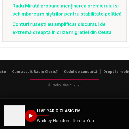
Radu Miruță propune menținerea premierului și
schimbarea miniștrilor pentru stabilitate politică
Conturi rusești au amplificat discursul de
extremă dreaptă în criza migrației din Ceuta
tate
Cum ascult Radio Clasic?
Codul de conduită
Drept la repli
© Radio Clasic, 2026
LIVE RADIO CLASIC FM
↓
Whitney Houston - Run to You