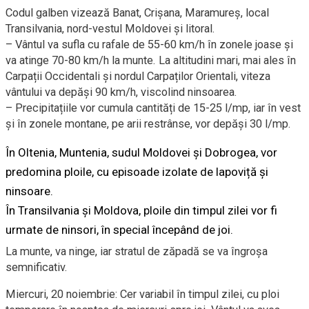
Codul galben vizează Banat, Crișana, Maramureș, local
Transilvania, nord-vestul Moldovei și litoral.
– Vântul va sufla cu rafale de 55-60 km/h în zonele joase și
va atinge 70-80 km/h la munte. La altitudini mari, mai ales în
Carpații Occidentali și nordul Carpaților Orientali, viteza
vântului va depăși 90 km/h, viscolind ninsoarea.
– Precipitațiile vor cumula cantități de 15-25 l/mp, iar în vest
și în zonele montane, pe arii restrânse, vor depăși 30 l/mp.
În Oltenia, Muntenia, sudul Moldovei și Dobrogea, vor
predomina ploile, cu episoade izolate de lapoviță și
ninsoare.
În Transilvania și Moldova, ploile din timpul zilei vor fi
urmate de ninsori, în special începând de joi.
La munte, va ninge, iar stratul de zăpadă se va îngroșa
semnificativ.
Miercuri, 20 noiembrie: Cer variabil în timpul zilei, cu ploi