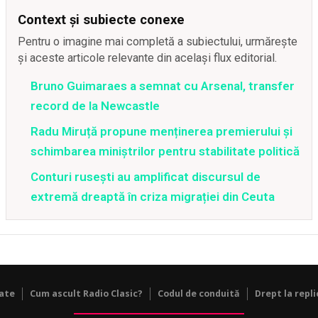
Context și subiecte conexe
Pentru o imagine mai completă a subiectului, urmărește
și aceste articole relevante din același flux editorial.
Bruno Guimaraes a semnat cu Arsenal, transfer
record de la Newcastle
Radu Miruță propune menținerea premierului și
schimbarea miniștrilor pentru stabilitate politică
Conturi rusești au amplificat discursul de
extremă dreaptă în criza migrației din Ceuta
tate
Cum ascult Radio Clasic?
Codul de conduită
Drept la repli