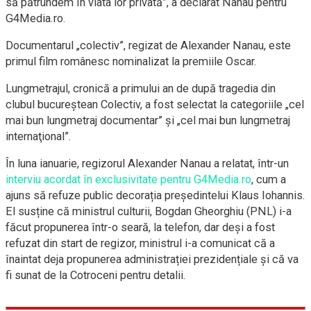
să pătrundem în viata lor privată”, a declarat Nanau pentru
G4Media.ro.
Documentarul „colectiv”, regizat de Alexander Nanau, este
primul film românesc nominalizat la premiile Oscar.
Lungmetrajul, cronică a primului an de după tragedia din
clubul bucureştean Colectiv, a fost selectat la categoriile „cel
mai bun lungmetraj documentar” şi „cel mai bun lungmetraj
internaţional”.
În luna ianuarie, regizorul Alexander Nanau a relatat, într-un
interviu acordat în exclusivitate pentru G4Media.ro
, cum a
ajuns să refuze public decorația președintelui Klaus Iohannis.
El susține că ministrul culturii, Bogdan Gheorghiu (PNL) i-a
făcut propunerea într-o seară, la telefon, dar deși a fost
refuzat din start de regizor, ministrul i-a comunicat că a
înaintat deja propunerea administrației prezidențiale și că va
fi sunat de la Cotroceni pentru detalii.