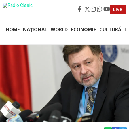
LIVE
HOME
NAȚIONAL
WORLD
ECONOMIE
CULTURĂ
L