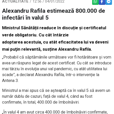
ACTUALITATE
12:56 / 04/01/2022
WHATSAPP
FACEBO
TEL
Alexandru Rafila estimează 800.000 de
infectări în valul 5
Ministrul Sănătății readuce în discuție și certificatul
verde obligatoriu. Cu cât întârzie
adoptarea acestuia, cu atât eficacitatea lui va deveni
mai puţin relevantă, susține Alexandru Rafila.
„Probabil că săptămânile următoare vor fi hotărâtoare şi vom
avea un răspuns legat de acest certificat. Cu cât se introduce
mai târziu în evoluţia unui val pandemic, cu atât utilitatea lui
scade”, a declarat Alexandru Rafila, într-o intervenție la
Antena 3.
Ministrul a mai spus că se aşteaptă ca în valul 5 să avem un
număr dublu de cazuri, față de valul 4, când au fost
confirmate, în total, 400.000 de îmbolnăviri.
„În valul 4 am avut circa 400.000 de îmbolnăviri confirmate,