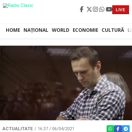
LIVE
HOME
NAȚIONAL
WORLD
ECONOMIE
CULTURĂ
L
ACTUALITATE
16:37 / 06/04/2021
WHATSAPP
FACEBO
TEL