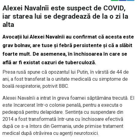
Alexei Navalnîi este suspect de COVID,
iar starea lui se degradează de la o zi la
alta
Avocații lui Alexei Navalnîi au confirmat că acesta este
grav bolnav, are tuse și febră persistente și că a slăbit
foarte mult. De asemenea, în închisoarea în care se
află ar fi existat cazuri de tuberculoză.
Presa rusă spune că opozantul lui Putin, în vârstă de 44 de
ani, a fost transferat la o unitate medicală cu simptome de
boală respiratorie, potrivit BBC.
Alexei Navalnîi a intrat în greva foamei săptămâna trecută. El
este încarcerat într-o colonie penală, pentru a executa o
pedeapsă pentru delapidare. Sentința cu suspendare din
2014 a fost transformată într-una cu închisoare efectivă
după ce s-a întors din Germania, unde primise tratament
medical după otrăvirea cu agenți neurotoxici.