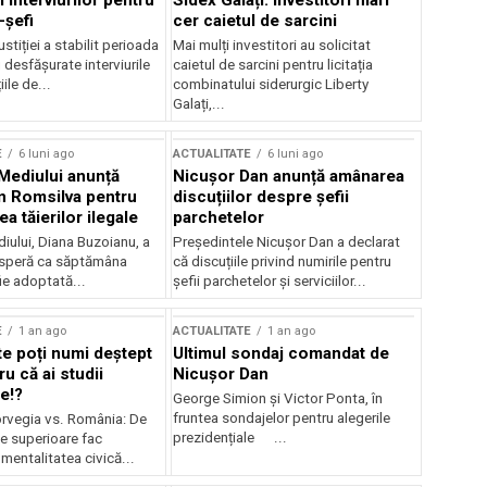
 interviurilor pentru
Sidex Galați: Investitori mari
-șefi
cer caietul de sarcini
stiției a stabilit perioada
Mai mulți investitori au solicitat
i desfășurate interviurile
caietul de sarcini pentru licitația
ile de...
combinatului siderurgic Liberty
Galați,...
E
6 luni ago
ACTUALITATE
6 luni ago
 Mediului anunță
Nicușor Dan anunță amânarea
n Romsilva pentru
discuțiilor despre șefii
 tăierilor ilegale
parchetelor
iului, Diana Buzoianu, a
Președintele Nicușor Dan a declarat
 speră ca săptămâna
că discuțiile privind numirile pentru
fie adoptată...
șefii parchetelor și serviciilor...
E
1 an ago
ACTUALITATE
1 an ago
te poți numi deștept
Ultimul sondaj comandat de
u că ai studii
Nicușor Dan
e!?
George Simion și Victor Ponta, în
fruntea sondajelor pentru alegerile
rvegia vs. România: De
prezidențiale ...
le superioare fac
 mentalitatea civică...