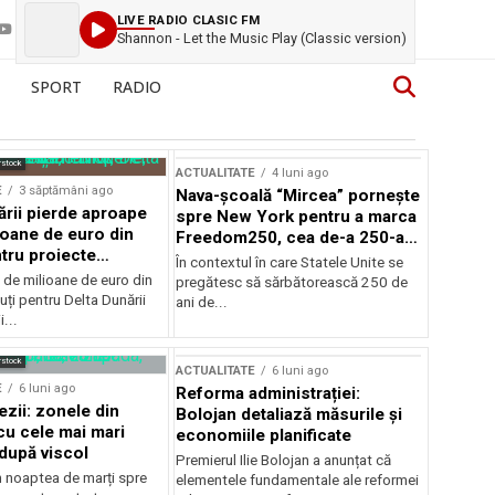
LIVE RADIO CLASIC FM
Shannon - Let the Music Play (Classic version)
SPORT
RADIO
rstock
ACTUALITATE
4 luni ago
E
3 săptămâni ago
Nava-școală “Mircea” pornește
ării pierde aproape
spre New York pentru a marca
ioane de euro din
Freedom250, cea de-a 250-a
tru proiecte
aniversare a Statelor Unite
În contextul în care Statele Unite se
de milioane de euro din
pregătesc să sărbătorească 250 de
ți pentru Delta Dunării
ani de...
...
rstock
ACTUALITATE
6 luni ago
E
6 luni ago
Reforma administrației:
ezii: zonele din
Bolojan detaliază măsurile și
u cele mai mari
economiile planificate
după viscol
Premierul Ilie Bolojan a anunțat că
n noaptea de marți spre
elementele fundamentale ale reformei