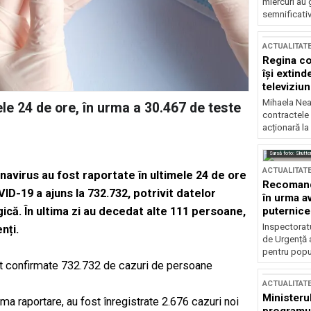
miercuri au 
semnificati
ACTUALITAT
Regina co
își extind
televiziun
Mihaela Nea
le 24 de ore, în urma a 30.467 de teste
contractele 
acționară la
Sursă foto: Shutte
ACTUALITAT
onavirus au fost raportate în ultimele 24 de ore
Recomandă
VID-19 a ajuns la 732.732, potrivit datelor
în urma av
că. În ultima zi au decedat alte 111 persoane,
puternice
Inspectoratu
nți.
de Urgență 
pentru popula
ost confirmate 732.732 de cazuri de persoane
ACTUALITAT
Ministerul
tima raportare, au fost înregistrate 2.676 cazuri noi