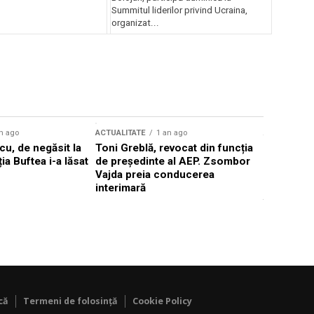
Summitul liderilor privind Ucraina,
organizat...
n ago
ACTUALITATE
1 an ago
ACTUALITATE
u, de negăsit la
Toni Greblă, revocat din funcția
Ilie Boloj
ția Buftea i-a lăsat
de președinte al AEP. Zsombor
alegerilor
Vajda preia conducerea
constituți
interimară
concentră
viitoarelo
că
Termeni de folosință
Cookie Policy