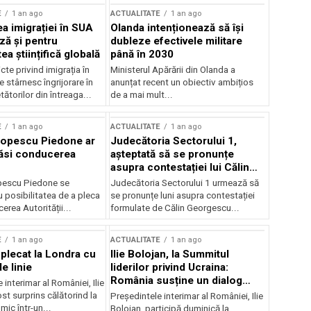
E
1 an ago
ACTUALITATE
1 an ago
a imigrației în SUA
Olanda intenționează să își
ză și pentru
dubleze efectivele militare
a științifică globală
până în 2030
cte privind imigrația în
Ministerul Apărării din Olanda a
e stârnesc îngrijorare în
anunțat recent un obiectiv ambițios
tătorilor din întreaga...
de a mai mult...
E
1 an ago
ACTUALITATE
1 an ago
Popescu Piedone ar
Judecătoria Sectorului 1,
ăsi conducerea
așteptată să se pronunțe
asupra contestației lui Călin
Georgescu privind controlul
pescu Piedone se
Judecătoria Sectorului 1 urmează să
judiciar
 posibilitatea de a pleca
se pronunțe luni asupra contestației
erea Autorității...
formulate de Călin Georgescu...
E
1 an ago
ACTUALITATE
1 an ago
 plecat la Londra cu
Ilie Bolojan, la Summitul
e linie
liderilor privind Ucraina:
România susține un dialog
 interimar al României, Ilie
transatlantic pentru securitate
ost surprins călătorind la
Președintele interimar al României, Ilie
și stabilitate
ic într-un...
Bolojan, participă duminică la