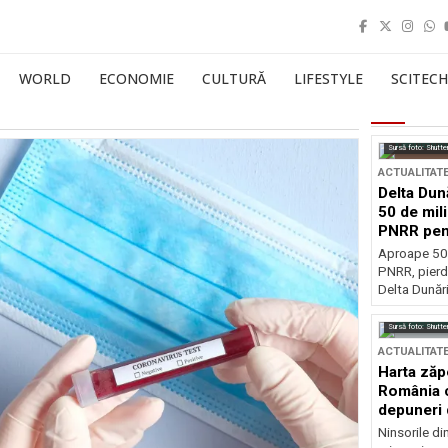
WORLD
ECONOMIE
CULTURĂ
LIFESTYLE
SCITECH
Sursă foto: Shutte
ACTUALITAT
Delta Dun
50 de mil
PNRR pen
esențiale
Aproape 50 
PNRR, pierdu
Delta Dunării
Sursă foto: Shutte
ACTUALITAT
Harta zăp
România c
depuneri 
Ninsorile di