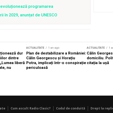
revoluționează programarea
rii în 2029, anunțat de UNESCO
ACTUALITATE
1 an ago
ACTUALITATE
1 a
cționează dur
Plan de destabilizare a României:
Călin Georgesc
ilor dintre
Călin Georgescu și Horațiu
domiciliu. Poli
 „Lumea liberă
Potra, implicați într-o conspirație
citația la ușă
ate, nu
periculoasă
tate
Cum ascult Radio Clasic?
Codul de conduită
Drept la repli