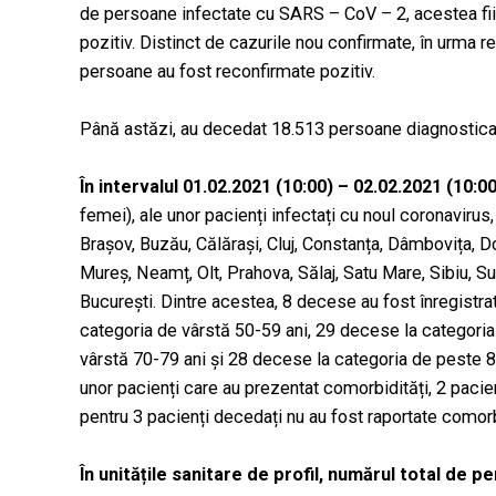
de persoane infectate cu SARS – CoV – 2, acestea fiin
pozitiv. Distinct de cazurile nou confirmate, în urma re
persoane au fost reconfirmate pozitiv.
Până astăzi, au decedat 18.513 persoane diagnostica
În intervalul 01.02.2021 (10:00) – 02.02.2021 (10:
femei), ale unor pacienți infectați cu noul coronavirus, 
Brașov, Buzău, Călărași, Cluj, Constanța, Dâmbovița, Dolj
Mureș, Neamț, Olt, Prahova, Sălaj, Satu Mare, Sibiu, S
București. Dintre acestea, 8 decese au fost înregistra
categoria de vârstă 50-59 ani, 29 decese la categoria
vârstă 70-79 ani și 28 decese la categoria de peste 80
unor pacienți care au prezentat comorbidități, 2 pacie
pentru 3 pacienți decedați nu au fost raportate comorb
În unitățile sanitare de profil, numărul total de