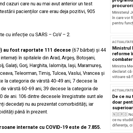
programul
d cazuri care nu au mai avut anterior un test
procurori
testării pacienților care erau deja pozitivi, 905
Ministerul Ju
în care vor f
pentru funcți
te cu infecție cu SARS – CoV – 2.
ACTUALITAT
Ministrul
00) au fost raportate 111 decese
(67 bărbați și 44
reforme î
internați în spitalele din Arad, Argeș, Botoșani,
combaterea
, Galați, Gorj, Harghita, Ialomița, Iași, Maramureș,
Ministra Med
declarat că
uceava, Teleorman, Timiș, Tulcea, Vaslui, Vrancea și
viitoare să 
te la categoria de vârstă 40-49 ani, 7 decese la
 de vârstă 60-69 ani, 39 decese la categoria de
ACTUALITAT
 de ani. 106 dintre decesele înregistrate sunt ale
De ce nu 
doar pentr
nți decedați nu au prezentat comorbidități, iar
superioar
idități până în prezent.
🇳🇴🇷🇴 No
ce nu studii
diferența, ci
 persoane internate cu COVID-19 este de 7.855.