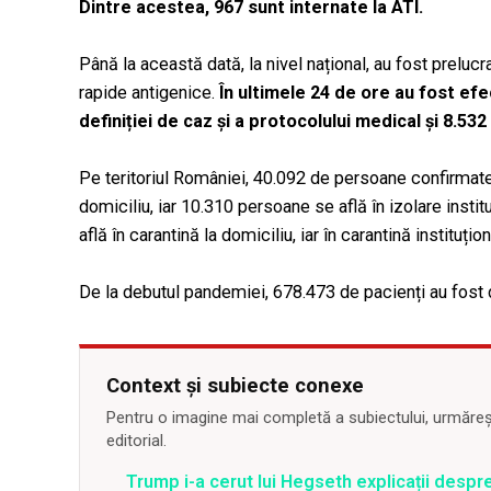
Dintre acestea, 967 sunt internate la ATI.
Până la această dată, la nivel național, au fost prelu
rapide antigenice.
În ultimele 24 de ore au fost ef
definiției de caz și a protocolului medical și 8.53
Pe teritoriul României, 40.092 de persoane confirmate 
domiciliu, iar 10.310 persoane se află în izolare ins
află în carantină la domiciliu, iar în carantină instituț
De la debutul pandemiei, 678.473 de pacienți au fost d
Context și subiecte conexe
Pentru o imagine mai completă a subiectului, urmărește
editorial.
Trump i-a cerut lui Hegseth explicații despr