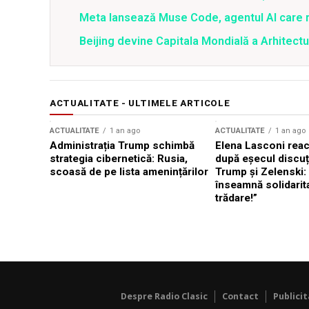
Meta lansează Muse Code, agentul AI care 
Beijing devine Capitala Mondială a Arhitectu
ACTUALITATE - ULTIMELE ARTICOLE
ACTUALITATE
1 an ago
ACTUALITATE
1 an ago
Administrația Trump schimbă
Elena Lasconi rea
strategia cibernetică: Rusia,
după eșecul discuți
scoasă de pe lista amenințărilor
Trump și Zelenski:
înseamnă solidarit
trădare!”
Despre Radio Clasic
Contact
Publici