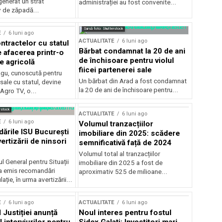
generat un strat
administrației au fost convenite...
v de zăpadă...
Sursă foto: Shutterstock
E
6 luni ago
ACTUALITATE
6 luni ago
ntractelor cu statul
Bărbat condamnat la 20 de ani
e afacerea printr-o
de închisoare pentru violul
e agricolă
fiicei partenerei sale
gu, cunoscută pentru
Un bărbat din Arad a fost condamnat
sale cu statul, devine
la 20 de ani de închisoare pentru...
 Agro TV, o...
rstock
ACTUALITATE
6 luni ago
E
6 luni ago
Volumul tranzacțiilor
rile ISU București
imobiliare din 2025: scădere
ertizării de ninsori
semnificativă față de 2024
Volumul total al tranzacțiilor
l General pentru Situații
imobiliare din 2025 a fost de
a emis recomandări
aproximativ 525 de milioane...
ție, în urma avertizării...
E
6 luni ago
ACTUALITATE
6 luni ago
 Justiției anunță
Noul interes pentru fostul