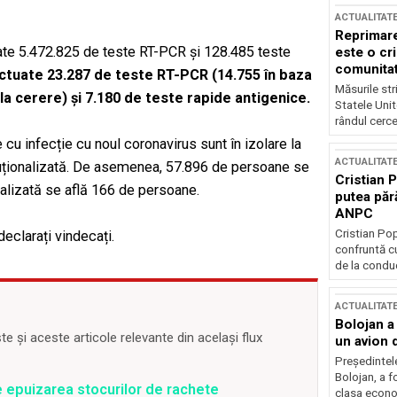
ACTUALITAT
Reprimare
crate 5.472.825 de teste RT-PCR și 128.485 teste
este o cri
comunitate
ectuate 23.287 de teste RT-PCR (14.755 în baza
Măsurile stri
2 la cerere) și 7.180 de teste rapide antigenice.
Statele Unit
rândul cerce
cu infecție cu noul coronavirus sunt în izolare la
ACTUALITAT
tituționalizată. De asemenea, 57.896 de persoane se
Cristian 
ionalizată se află 166 de persoane.
putea păr
ANPC
Cristian Po
eclarați vindecați.
confruntă cu
de la conduc
ACTUALITAT
Bolojan a
 și aceste articole relevante din același flux
un avion d
Președintele
Bolojan, a f
e epuizarea stocurilor de rachete
clasa econom