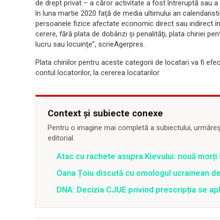
de drept privat – a căror activitate a fost întreruptă sau 
în luna martie 2020 faţă de media ultimului an calendaristi
persoanele fizice afectate economic direct sau indirect în
cerere, fără plata de dobânzi şi penalităţi, plata chiriei pe
lucru sau locuinţe”, scrieAgerpres.
Plata chiriilor pentru aceste categorii de locatari va fi efe
contul locatorilor, la cererea locatarilor.
Context și subiecte conexe
Pentru o imagine mai completă a subiectului, urmărește
editorial.
Atac cu rachete asupra Kievului: nouă morți
Oana Țoiu discută cu omologul ucrainean de
DNA: Decizia CJUE privind prescripția se apli