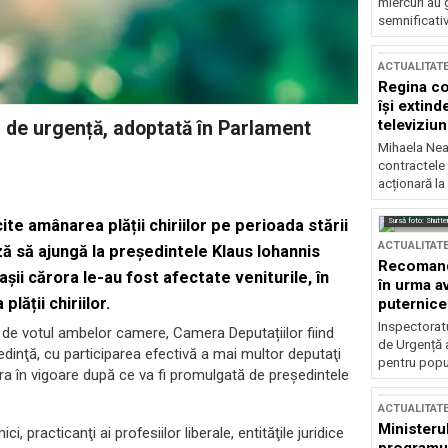
miercuri au 
semnificati
ACTUALITAT
Regina co
își extind
televiziun
ii de urgență, adoptată în Parlament
Mihaela Nea
contractele 
acționară la
Sursă foto: Shutte
ite amânarea plății chiriilor pe perioada stării
ACTUALITAT
ă să ajungă la președintele Klaus Iohannis
Recomandă
șii cărora le-au fost afectate veniturile, în
în urma av
ății chiriilor.
puternice
Inspectoratu
t de votul ambelor camere, Camera Deputațiilor fiind
de Urgență 
şedinţă, cu participarea efectivă a mai multor deputaţi
pentru popula
ra în vigoare după ce va fi promulgată de președintele
ACTUALITAT
Ministerul
i, practicanţi ai profesiilor liberale, entităţile juridice