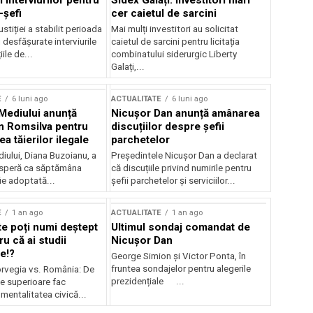
 interviurilor pentru
Sidex Galați: Investitori mari
-șefi
cer caietul de sarcini
stiției a stabilit perioada
Mai mulți investitori au solicitat
i desfășurate interviurile
caietul de sarcini pentru licitația
ile de...
combinatului siderurgic Liberty
Galați,...
E
6 luni ago
ACTUALITATE
6 luni ago
 Mediului anunță
Nicușor Dan anunță amânarea
n Romsilva pentru
discuțiilor despre șefii
 tăierilor ilegale
parchetelor
iului, Diana Buzoianu, a
Președintele Nicușor Dan a declarat
 speră ca săptămâna
că discuțiile privind numirile pentru
fie adoptată...
șefii parchetelor și serviciilor...
E
1 an ago
ACTUALITATE
1 an ago
te poți numi deștept
Ultimul sondaj comandat de
u că ai studii
Nicușor Dan
e!?
George Simion și Victor Ponta, în
fruntea sondajelor pentru alegerile
rvegia vs. România: De
prezidențiale ...
le superioare fac
 mentalitatea civică...