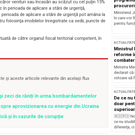
programul
a căror venituri sau încasări au scăzut cu cel puţin 15%
procurori
c în perioada de aplicare a stării de urgenţă,
Ministerul Ju
 perioada de aplicare a stării de urgenţă pot amâna la
în care vor f
ntru folosinţa imobilelor înregistrate ca sedii, puncte de
pentru funcți
ctuată de către organul fiscal teritorial competent, în
ACTUALITAT
Ministrul
reforme î
combaterea
Ministra Med
declarat că
viitoare să 
 și aceste articole relevante din același flux
ACTUALITAT
 și zeci de răniți în urma bombardamentelor
De ce nu 
doar pentr
spre aprovizionarea cu energie din Ucraina
superioar
că și în cazurile de corupție
🇳🇴🇷🇴 No
ce nu studii
diferența, ci