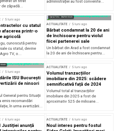
generat un strat
administrației au fost convenite...
v de zăpadă...
Sursă foto: Shutterstock
E
5 luni ago
ACTUALITATE
5 luni ago
ntractelor cu statul
Bărbat condamnat la 20 de ani
e afacerea printr-o
de închisoare pentru violul
e agricolă
fiicei partenerei sale
gu, cunoscută pentru
Un bărbat din Arad a fost condamnat
sale cu statul, devine
la 20 de ani de închisoare pentru...
 Agro TV, o...
rstock
ACTUALITATE
5 luni ago
E
5 luni ago
Volumul tranzacțiilor
rile ISU București
imobiliare din 2025: scădere
ertizării de ninsori
semnificativă față de 2024
Volumul total al tranzacțiilor
l General pentru Situații
imobiliare din 2025 a fost de
a emis recomandări
aproximativ 525 de milioane...
ție, în urma avertizării...
E
6 luni ago
ACTUALITATE
6 luni ago
 Justiției anunță
Noul interes pentru fostul