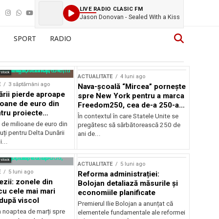
LIVE RADIO CLASIC FM
Jason Donovan - Sealed With a Kiss
SPORT
RADIO
rstock
ACTUALITATE
4 luni ago
E
3 săptămâni ago
Nava-școală “Mircea” pornește
ării pierde aproape
spre New York pentru a marca
ioane de euro din
Freedom250, cea de-a 250-a
tru proiecte
aniversare a Statelor Unite
În contextul în care Statele Unite se
de milioane de euro din
pregătesc să sărbătorească 250 de
ți pentru Delta Dunării
ani de...
...
rstock
ACTUALITATE
5 luni ago
E
5 luni ago
Reforma administrației:
ezii: zonele din
Bolojan detaliază măsurile și
u cele mai mari
economiile planificate
după viscol
Premierul Ilie Bolojan a anunțat că
n noaptea de marți spre
elementele fundamentale ale reformei