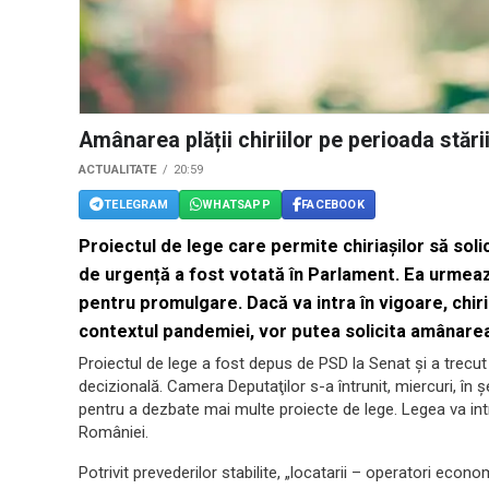
Amânarea plății chiriilor pe perioada stăr
ACTUALITATE
20:59
TELEGRAM
WHATSAPP
FACEBOOK
Proiectul de lege care permite chiriașilor să solic
de urgență a fost votată în Parlament. Ea urmeaz
pentru promulgare. Dacă va intra în vigoare, chiria
contextul pandemiei, vor putea solicita amânarea pl
Proiectul de lege a fost depus de PSD la Senat și a trecu
decizională. Camera Deputaţilor s-a întrunit, miercuri, în 
pentru a dezbate mai multe proiecte de lege. Legea va int
României.
Potrivit prevederilor stabilite, „locatarii – operatori economic