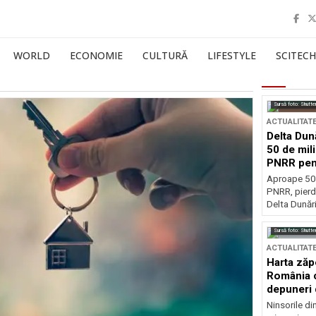
WORLD
ECONOMIE
CULTURĂ
LIFESTYLE
SCITECH
Sursă foto: Shutte
ACTUALITAT
Delta Dun
50 de mil
PNRR pen
esențiale
Aproape 50 
PNRR, pierdu
Delta Dunării
Sursă foto: Shutte
ACTUALITAT
Harta zăp
România c
depuneri 
Ninsorile di