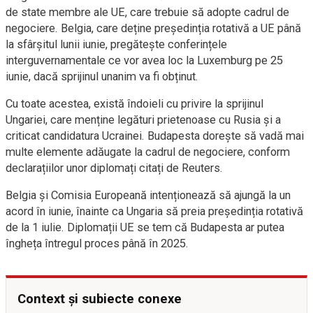
de state membre ale UE, care trebuie să adopte cadrul de
negociere. Belgia, care deține președinția rotativă a UE până
la sfârșitul lunii iunie, pregătește conferințele
interguvernamentale ce vor avea loc la Luxemburg pe 25
iunie, dacă sprijinul unanim va fi obținut.
Cu toate acestea, există îndoieli cu privire la sprijinul
Ungariei, care menține legături prietenoase cu Rusia și a
criticat candidatura Ucrainei. Budapesta dorește să vadă mai
multe elemente adăugate la cadrul de negociere, conform
declarațiilor unor diplomați citați de Reuters.
Belgia și Comisia Europeană intenționează să ajungă la un
acord în iunie, înainte ca Ungaria să preia președinția rotativă
de la 1 iulie. Diplomații UE se tem că Budapesta ar putea
îngheța întregul proces până în 2025.
Context și subiecte conexe