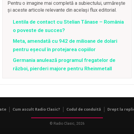
Pentru o imagine mai completă a subiectului, urmărește
și aceste articole relevante din același flux editorial.
Lentila de contact cu Stelian Tănase – România
o poveste de succes?
Meta, amendată cu 942 de milioane de dolari
pentru eșecul în protejarea copiilor
Germania anulează programul fregatelor de
război, pierderi majore pentru Rheinmetall
tate
Cum ascult Radio Clasic?
Codul de conduită
Drept la repli
© Radio Clasic, 2026