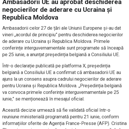
Ambasadorii UE au aprobat deschiderea
negocierilor de aderare cu Ucraina și
Republica Moldova
Ambasadorii celor 27 de țări ale Uniunii Europene și-au dat
vineri „acordul de principiu” pentru deschiderea negocierilor
de aderare cu Ucraina și Republica Moldova. Primele
conferințe interguvernamentale sunt programate să înceapă
pe 25 iunie, a anunțat președinția belgiană a Consiliului UE.
Într-o declarație publicată pe platforma X, președinția
belgiană a Consiliului UE a confirmat că ambasadorii UE au
ajuns la un consens asupra cadrului negocierilor de aderare
pentru Ucraina și Republica Moldova. „Președinția belgiană
va convoca primele conferințe interguvernamentale pe 25
iunie,” se menționează în mesajul oficial.
Această decizie urmează să fie validată oficial într-o
reuniune ministerială programată pentru 21 iunie, conform
informațiilor oferite de Agenția France-Presse (AFP). Cristina