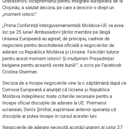
Gherasimov, vicepremierul pentru integrare europeană de la
Chișinău, a salutat decizia, pe care a descris-o drept un
„moment istoric”.
„Prima Conferință Interguvernamentală Moldova-UE va avea
loc pe 25 iunie! Ambasadorii țărilor membre pe lângă
Uniunea Europeană au agreat, de principiu, cadrele de
negociere pentru deschiderea oficială a negocierilor de
aderare cu Republica Moldova și Ucraina. Felicitări tuturor
pentru acest moment istoric! Și mulțumim Președinției
belgiene pentru această veste bună!”, a scris pe Facebook
Cristina Gherman.
Decizia de a începe negocierile vine la o săptămână după ce
Comisia Europeană a anunțat că Ucraina și Republica
Moldova îndeplinesc toate criteriile necesare pentru a
începe oficial discuțiile de aderare la UE. Premierul
ucrainean, Denîs Șmîhal, exprimase anterior speranța că
discuțiile ar putea începe în cursul acestei luni.
Negocierile de aderare necesită acordul unanim al celor 27