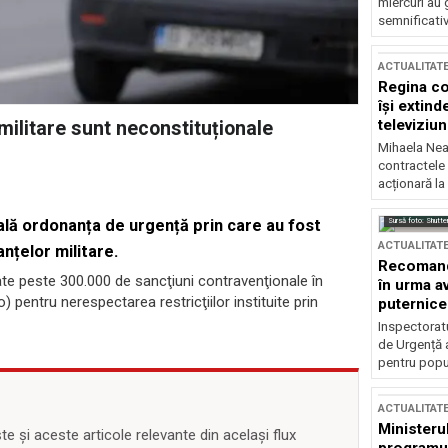
miercuri au 
semnificati
ACTUALITAT
Regina co
își extind
televiziun
ilitare sunt neconstituționale
Mihaela Nea
contractele 
acționară la
Sursă foto: Shutte
ală ordonanța de urgență prin care au fost
ACTUALITAT
nțelor militare.
Recomandă
cate peste 300.000 de sancţiuni contravenţionale în
în urma av
 pentru nerespectarea restricţiilor instituite prin
puternice
Inspectoratu
de Urgență 
pentru popula
ACTUALITAT
Ministerul
 și aceste articole relevante din același flux