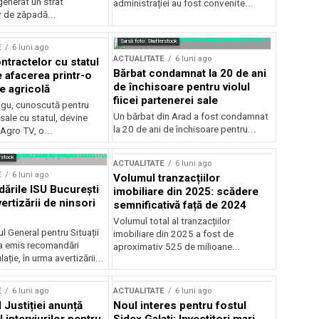
generat un strat
administrației au fost convenite...
v de zăpadă...
Sursă foto: Shutterstock
E
6 luni ago
ACTUALITATE
6 luni ago
ntractelor cu statul
Bărbat condamnat la 20 de ani
e afacerea printr-o
de închisoare pentru violul
e agricolă
fiicei partenerei sale
gu, cunoscută pentru
Un bărbat din Arad a fost condamnat
sale cu statul, devine
la 20 de ani de închisoare pentru...
 Agro TV, o...
rstock
ACTUALITATE
6 luni ago
E
6 luni ago
Volumul tranzacțiilor
rile ISU București
imobiliare din 2025: scădere
ertizării de ninsori
semnificativă față de 2024
Volumul total al tranzacțiilor
l General pentru Situații
imobiliare din 2025 a fost de
a emis recomandări
aproximativ 525 de milioane...
ție, în urma avertizării...
E
6 luni ago
ACTUALITATE
6 luni ago
 Justiției anunță
Noul interes pentru fostul