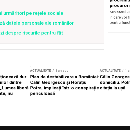
programul
procurori
Ministerul Ju
ni urmăritori pe rețele sociale
în care vor f
pentru funcți
ză datele personale ale românilor
zi despre riscurile pentru făt
ACTUALITATE
1 an ago
ACTUALITATE
1 a
cționează dur
Plan de destabilizare a României:
Călin Georgesc
ilor dintre
Călin Georgescu și Horațiu
domiciliu. Poli
 „Lumea liberă
Potra, implicați într-o conspirație
citația la ușă
ate, nu
periculoasă