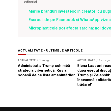
editorial.
Marile branduri investesc în creatori cu puți
Escrocii de pe Facebook și WhatsApp vizea
Microplasticele pot afecta sarcina: noi dove
ACTUALITATE - ULTIMELE ARTICOLE
ACTUALITATE
1 an ago
ACTUALITATE
1 an ago
Administrația Trump schimbă
Elena Lasconi rea
strategia cibernetică: Rusia,
după eșecul discuți
scoasă de pe lista amenințărilor
Trump și Zelenski:
înseamnă solidarit
trădare!”