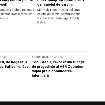
 interviurilor pentru
Sidex Galați: Investitori mari
-șefi
cer caietul de sarcini
stiției a stabilit perioada
Mai mulți investitori au solicitat
i desfășurate interviurile
caietul de sarcini pentru licitația
ile de...
combinatului siderurgic Liberty
Galați,...
n ago
ACTUALITATE
1 an ago
ACTUALITATE
u, de negăsit la
Toni Greblă, revocat din funcția
Ilie Boloj
ția Buftea i-a lăsat
de președinte al AEP. Zsombor
alegerilor
Vajda preia conducerea
constituți
interimară
concentră
viitoarelo