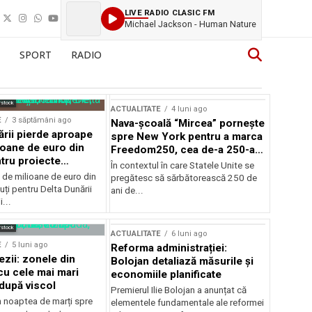
LIVE RADIO CLASIC FM
Michael Jackson - Human Nature
SPORT
RADIO
rstock
ACTUALITATE
4 luni ago
E
3 săptămâni ago
Nava-școală “Mircea” pornește
ării pierde aproape
spre New York pentru a marca
ioane de euro din
Freedom250, cea de-a 250-a
tru proiecte
aniversare a Statelor Unite
În contextul în care Statele Unite se
de milioane de euro din
pregătesc să sărbătorească 250 de
ți pentru Delta Dunării
ani de...
...
rstock
ACTUALITATE
6 luni ago
E
5 luni ago
Reforma administrației:
ezii: zonele din
Bolojan detaliază măsurile și
u cele mai mari
economiile planificate
după viscol
Premierul Ilie Bolojan a anunțat că
n noaptea de marți spre
elementele fundamentale ale reformei