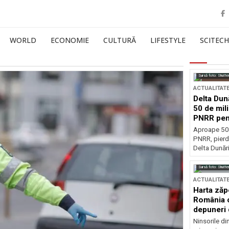
WORLD
ECONOMIE
CULTURĂ
LIFESTYLE
SCITECH
Sursă foto: Shutte
ACTUALITAT
Delta Dun
50 de mil
PNRR pen
esențiale
Aproape 50 
PNRR, pierdu
Delta Dunării
Sursă foto: Shutte
ACTUALITAT
Harta zăp
România c
depuneri 
Ninsorile di