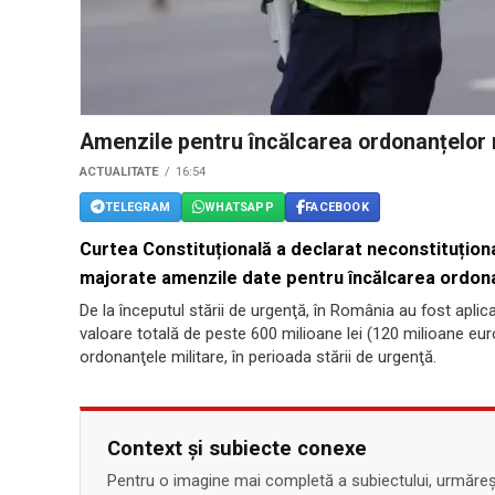
Amenzile pentru încălcarea ordonanțelor m
ACTUALITATE
16:54
TELEGRAM
WHATSAPP
FACEBOOK
Curtea Constituțională a declarat neconstituțion
majorate amenzile date pentru încălcarea ordona
De la începutul stării de urgenţă, în România au fost apli
valoare totală de peste 600 milioane lei (120 milioane euro)
ordonanţele militare, în perioada stării de urgenţă.
Context și subiecte conexe
Pentru o imagine mai completă a subiectului, urmărește