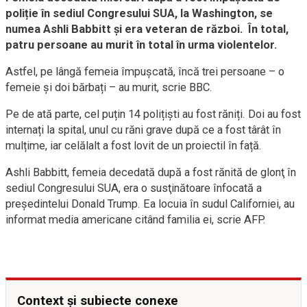
poliție în sediul Congresului SUA, la Washington, se
numea Ashli Babbitt şi era veteran de război. În total,
patru persoane au murit în total în urma violentelor.
Astfel, pe lângă femeia împușcată, încă trei persoane – o
femeie și doi bărbați – au murit, scrie BBC.
Pe de ată parte, cel puțin 14 polițiști au fost răniți. Doi au fost
internați la spital, unul cu răni grave după ce a fost târât în ​​
mulțime, iar celălalt a fost lovit de un proiectil în față.
Ashli Babbitt, femeia decedată după a fost rănită de glonţ în
sediul Congresului SUA, era o susţinătoare înfocată a
preşedintelui Donald Trump. Ea locuia în sudul Californiei, au
informat media americane citând familia ei, scrie AFP.
Context și subiecte conexe