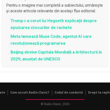
Pentru o imagine mai completă a subiectului, urmărește
și aceste articole relevante din același flux editorial.
Trump i-a cerut lui Hegseth explicații despre
epuizarea stocurilor de rachete
Meta lansează Muse Code, agentul AI care
revoluționează programarea
Beijing devine Capitala Mondială a Arhitecturii în
2029, anunțat de UNESCO
tate
Cum ascult Radio Clasic?
Codul de conduită
Drept la repli
© Radio Clasic, 2026