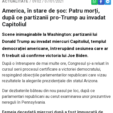
ACTUALITATE
09:02 / 07/01/2021
WHATSAPP
FACEBO
TEL
America, în stare de șoc: Patru morți,
după ce partizanii pro-Trump au invadat
Capitoliul
Scene inimaginabile la Washington: partizanii lui
Donald Trump au invadat miercuri Capitoliul, templul
democrației americane, întrerupând sesiunea care ar
fi trebuit să confirme victoria lui Joe Biden.
După o întrerupere de mai multe ore, Congresul și-a reluat în
cursul serii procesul certificare a victoriei democratului,
respingând obiecțiile parlamentarilor republicani care vizau
rezultatele la alegerile prezidențiale din statul Arizona.
Dar dezbaterile băteau din nou pasul pe loc, după ce
parlamentari republicani au cerut examinarea unor prezumtive
nereguli în Pennsylvania.
Femeia decedată miercuri după a fost împușcată de