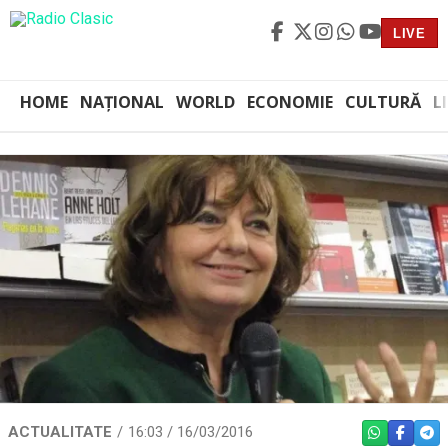
LIVE
HOME
NAȚIONAL
WORLD
ECONOMIE
CULTURĂ
L
ACTUALITATE
16:03 / 16/03/2016
WHATSAPP
FACEBO
TEL