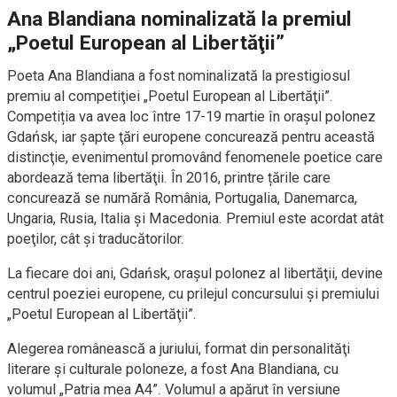
Ana Blandiana nominalizată la premiul
„Poetul European al Libertăţii”
Poeta Ana Blandiana a fost nominalizată la prestigiosul
premiu al competiţiei „Poetul European al Libertăţii”.
Competiția va avea loc între 17-19 martie în oraşul polonez
Gdańsk, iar şapte ţări europene concurează pentru această
distincţie, evenimentul promovând fenomenele poetice care
abordează tema libertăţii. În 2016, printre țările care
concurează se numără România, Portugalia, Danemarca,
Ungaria, Rusia, Italia şi Macedonia. Premiul este acordat atât
poeţilor, cât şi traducătorilor.
La fiecare doi ani, Gdańsk, oraşul polonez al libertăţii, devine
centrul poeziei europene, cu prilejul concursului şi premiului
„Poetul European al Libertăţii”.
Alegerea românească a juriului, format din personalităţi
literare şi culturale poloneze, a fost Ana Blandiana, cu
volumul „Patria mea A4”. Volumul a apărut în versiune