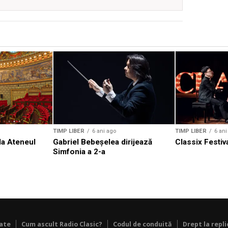
TIMP LIBER
6 ani ago
TIMP LIBER
6 ani
la Ateneul
Gabriel Bebeșelea dirijează
Classix Festiva
Simfonia a 2-a
tate
Cum ascult Radio Clasic?
Codul de conduită
Drept la repli