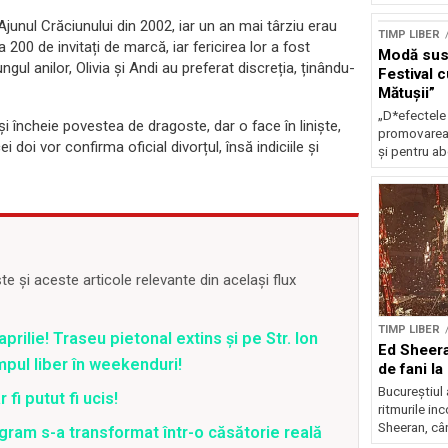
junul Crăciunului din 2002, iar un an mai târziu erau
TIMP LIBER
 200 de invitați de marcă, iar fericirea lor a fost
Modă sust
gul anilor, Olivia și Andi au preferat discreția, ținându-
Festival 
Mătușii”
„D*efectele
i încheie povestea de dragoste, dar o face în liniște,
promovarea 
doi vor confirma oficial divorțul, însă indiciile și
și pentru ab
 și aceste articole relevante din același flux
TIMP LIBER
prilie! Traseu pietonal extins și pe Str. Ion
Ed Sheera
pul liber în weekenduri!
de fani la
Bucureștiul 
fi putut fi ucis!
ritmurile in
Sheeran, câ
agram s-a transformat într-o căsătorie reală