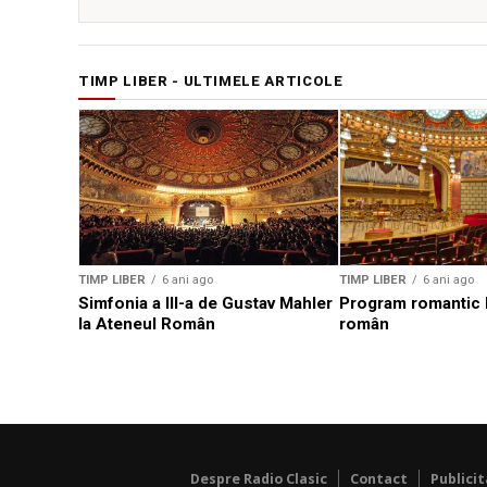
TIMP LIBER - ULTIMELE ARTICOLE
TIMP LIBER
6 ani ago
TIMP LIBER
6 ani ago
Simfonia a III-a de Gustav Mahler
Program romantic 
la Ateneul Român
român
Despre Radio Clasic
Contact
Publici