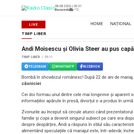
08.08.2026 | 00:31
Bucuresti
--°C
HOME
NAȚIONAL
TIMP LIBER
Andi Moisescu și Olivia Steer au pus capă
TIMP LIBER
09:11
TELEGRAM
WHATSAPP
FACEBOOK
Bombă în showbizul românesc! După 22 de ani de mariaj
căsniciei
.
Cei doi formau unul dintre cele mai longevive și aparent s
informațiilor apărute în presă, divorțul s-a produs în urmă
Zvonurile au început să circule atunci când prezentatorul
familie și copii a devenit singurul subiect pe care era disp
despre despărțire, Andi a răspuns în stilul său caracteristi
alimentând speculațiile că mariajul este, într-adevăr, înche