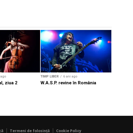
TIMP LIBER
Concert f
la Sala Ra
 ago
TIMP LIBER
6 ani ago
l, ziua 2
W.A.S.P. revine în România
că
Termeni de folosință
Cookie Policy