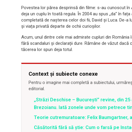
Povestea lor părea desprinsă din filme: s-au cunoscut în A
deja un cuplu în toată regula. În 2004 au spus „da” în fața a
completată de nașterea celor doi fii, David și Luca. De-a lun
și viața privată departe de ochii curioșilor.
Acum, unul dintre cele mai admirate cupluri din România îș
fără scandaluri și declarații dure. Rămâne de văzut dacă cei 
tăcerea lor spun deja totul.
Context și subiecte conexe
Pentru o imagine mai completă a subiectului, urmărește
editorial.
„Străzi Deschise – București” revine, din 25 a
Brezoianu. Iată zonele unde vom petrece tim
Teorie cutremuratoare: Felix Baumgartner, ar 
Căsătorită fără să știe: Cum o farsă pe Inst