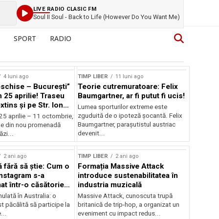
LIVE RADIO CLASIC FM
Soul II Soul - Back to Life (However Do You Want Me)
SPORT
RADIO
4 luni ago
TIMP LIBER
11 luni ago
eschise – București”
Teorie cutremuratoare: Felix
n 25 aprilie! Traseu
Baumgartner, ar fi putut fi ucis!
xtins și pe Str. Ion
Lumea sporturilor extreme este
. Iată zonele unde
zguduită de o ipoteză șocantă. Felix
25 aprilie – 11 octombrie,
ce timpul liber în
Baumgartner, parașutistul austriac
ne din nou promenadă
ri!
devenit...
ăzi...
2 ani ago
TIMP LIBER
2 ani ago
ă fără să știe: Cum o
Formația Massive Attack
Instagram s-a
introduce sustenabilitatea în
at într-o căsătorie
industria muzicală
ulată în Australia: o
Massive Attack, cunoscuta trupă
t păcălită să participe la
britanică de trip-hop, a organizat un
...
eveniment cu impact redus...