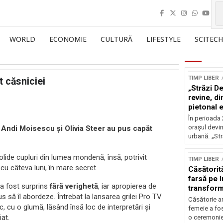
WORLD
ECONOMIE
CULTURĂ
LIFESTYLE
SCITECH
TIMP LIBER
t căsniciei
„Străzi D
revine, di
pietonal e
Brezoianu
În perioada 
vom petre
orașul devi
,
Andi Moisescu și Olivia Steer au pus capăt
weekendu
urbană. „Str
olide cupluri din lumea mondenă, însă, potrivit
TIMP LIBER
 cu câteva luni, în mare secret.
Căsătorit
farsă pe 
 a fost surprins
fără verighetă
, iar apropierea de
transform
us să îl abordeze. Întrebat la lansarea grilei Pro TV
reală
Căsătorie an
c, cu o glumă, lăsând însă loc de interpretări și
femeie a fos
iat.
o ceremonie