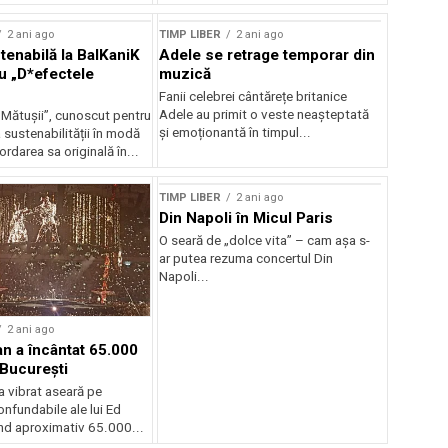
2 ani ago
TIMP LIBER
2 ani ago
enabilă la BalKaniK
Adele se retrage temporar din
cu „D*efectele
muzică
Fanii celebrei cântărețe britanice
Adele au primit o veste neașteptată
 Mătușii”, cunoscut pentru
și emoționantă în timpul...
sustenabilității în modă
ordarea sa originală în...
TIMP LIBER
2 ani ago
Din Napoli în Micul Paris
O seară de „dolce vita” – cam așa s-
ar putea rezuma concertul Din
Napoli...
2 ani ago
n a încântat 65.000
 București
a vibrat aseară pe
confundabile ale lui Ed
nd aproximativ 65.000...