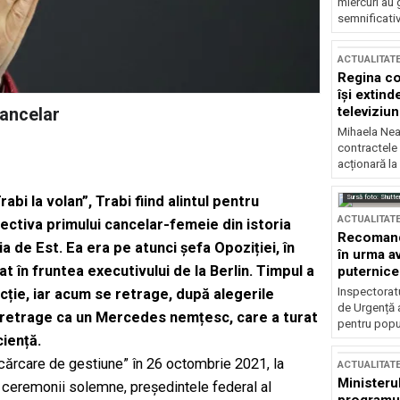
miercuri au 
semnificati
ACTUALITAT
Regina co
își extind
televiziun
cancelar
Mihaela Nea
contractele 
acționară la
Sursă foto: Shutte
bi la volan”, Trabi fiind alintul pentru
ACTUALITAT
ctiva primului cancelar-femeie din istoria
Recomandă
 de Est. Ea era pe atunci șefa Opoziției, în
în urma av
t în fruntea executivului de la Berlin. Timpul a
puternice
Inspectoratu
ncție, iar acum se retrage, după alegerile
de Urgență 
 retrage ca un Mercedes nemțesc, care a turat
pentru popula
ciență.
scărcare de gestiune” în 26 octombrie 2021, la
ACTUALITAT
Ministerul
ei ceremonii solemne, președintele federal al