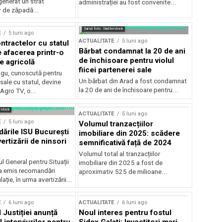
generat un strat
administrației au fost convenite...
v de zăpadă...
Sursă foto: Shutterstock
E
5 luni ago
ACTUALITATE
5 luni ago
ntractelor cu statul
Bărbat condamnat la 20 de ani
e afacerea printr-o
de închisoare pentru violul
e agricolă
fiicei partenerei sale
gu, cunoscută pentru
Un bărbat din Arad a fost condamnat
sale cu statul, devine
la 20 de ani de închisoare pentru...
 Agro TV, o...
rstock
ACTUALITATE
5 luni ago
E
5 luni ago
Volumul tranzacțiilor
rile ISU București
imobiliare din 2025: scădere
ertizării de ninsori
semnificativă față de 2024
Volumul total al tranzacțiilor
l General pentru Situații
imobiliare din 2025 a fost de
a emis recomandări
aproximativ 525 de milioane...
ție, în urma avertizării...
E
6 luni ago
ACTUALITATE
6 luni ago
 Justiției anunță
Noul interes pentru fostul