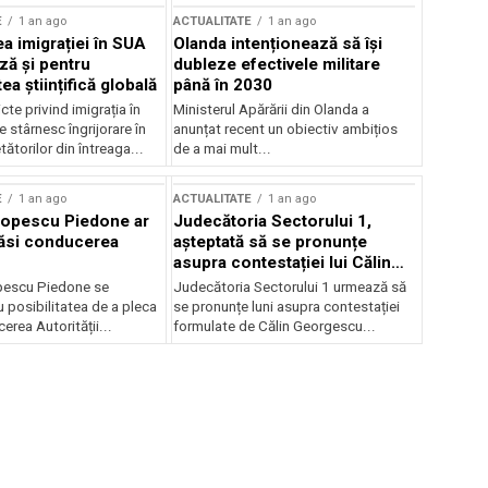
E
1 an ago
ACTUALITATE
1 an ago
a imigrației în SUA
Olanda intenționează să își
ză și pentru
dubleze efectivele militare
a științifică globală
până în 2030
cte privind imigrația în
Ministerul Apărării din Olanda a
e stârnesc îngrijorare în
anunțat recent un obiectiv ambițios
tătorilor din întreaga...
de a mai mult...
E
1 an ago
ACTUALITATE
1 an ago
Popescu Piedone ar
Judecătoria Sectorului 1,
ăsi conducerea
așteptată să se pronunțe
asupra contestației lui Călin
Georgescu privind controlul
pescu Piedone se
Judecătoria Sectorului 1 urmează să
judiciar
 posibilitatea de a pleca
se pronunțe luni asupra contestației
erea Autorității...
formulate de Călin Georgescu...