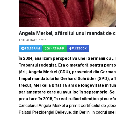
Angela Merkel, sfârșitul unui mandat de 
ACTUALITATE
20:15
TELEGRAM
WHATSAPP
FACEBOOK
În 2004, analizam perspectiva unei Germanii cu „Tra
Trabantul redegist. Era o metaforă pentru perspe
țării, Angela Merkel (CDU), provenind din Germania
timpul mandatului lui Gerhard Schröder (SPD), afla
trecut, Merkel a bifat 16 ani de longevitate în fu
parlamentare care au avut loc în septembrie. Se
prea tare în 2015, în rest rulând silențios și cu efi
Cancelarul Angela Merkel a primit certificatul de „de
Palatul Prezidențial Bellevue, din Berlin. În cadrul un