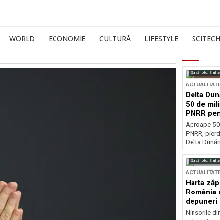
WORLD
ECONOMIE
CULTURĂ
LIFESTYLE
SCITECH
Sursă foto: Shutte
ACTUALITAT
Delta Dun
50 de mil
PNRR pen
esențiale
Aproape 50 
PNRR, pierdu
Delta Dunării
Sursă foto: Shutte
ACTUALITAT
Harta zăp
România c
depuneri 
Ninsorile di