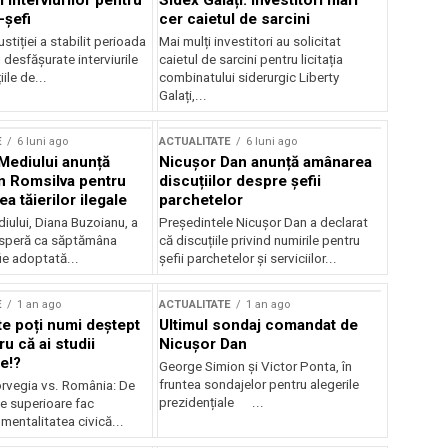
 interviurilor pentru
Sidex Galați: Investitori mari
-șefi
cer caietul de sarcini
stiției a stabilit perioada
Mai mulți investitori au solicitat
i desfășurate interviurile
caietul de sarcini pentru licitația
ile de...
combinatului siderurgic Liberty
Galați,...
E
6 luni ago
ACTUALITATE
6 luni ago
 Mediului anunță
Nicușor Dan anunță amânarea
n Romsilva pentru
discuțiilor despre șefii
 tăierilor ilegale
parchetelor
iului, Diana Buzoianu, a
Președintele Nicușor Dan a declarat
 speră ca săptămâna
că discuțiile privind numirile pentru
fie adoptată...
șefii parchetelor și serviciilor...
E
1 an ago
ACTUALITATE
1 an ago
te poți numi deștept
Ultimul sondaj comandat de
u că ai studii
Nicușor Dan
e!?
George Simion și Victor Ponta, în
fruntea sondajelor pentru alegerile
rvegia vs. România: De
prezidențiale ...
le superioare fac
 mentalitatea civică...