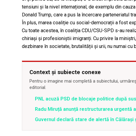
tensiuni și la nivel internațional, de exemplu din cauza
Donald Trump, care a pus la încercare parteneriatul tra
În plus, marea coaliție cu social-democrații a fost expu
Cu toate acestea, în coaliția CDU/CSU-SPD s-au realiza
chiriași și profesioniștii imigranți. Cu privire la minișt
dezbinare în societate, brutalității și urii, nu numai cu
Context și subiecte conexe
Pentru o imagine mai completă a subiectului, urmărește
editorial.
PNL acuză PSD de blocaje politice după su
Radu Miruță anunță restructurarea urgentă
Guvernul declară stare de alertă în Călăraș