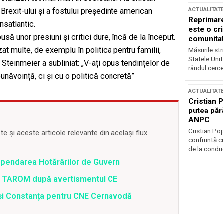
ACTUALITAT
 Brexit-ului și a fostului președinte american
Reprimare
nsatlantic.
este o cri
să unor presiuni și critici dure, încă de la început.
comunitate
t multe, de exemplu în politica pentru familii,
Măsurile stri
Statele Unit
ri, Steinmeier a subliniat: „V-ați opus tendințelor de
rândul cerce
 bunăvoință, ci și cu o politică concretă”
ACTUALITAT
Cristian 
putea păr
ANPC
Cristian Po
 și aceste articole relevante din același flux
confruntă cu
de la conduc
spendarea Hotărârilor de Guvern
 a TAROM după avertismentul CE
i și Constanța pentru CNE Cernavodă