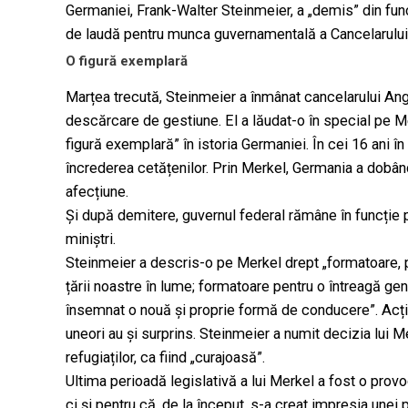
Germaniei, Frank-Walter Steinmeier, a „demis” din func
de laudă pentru munca guvernamentală a Cancelarului, c
O figură exemplară
Marțea trecută, Steinmeier a înmânat cancelarului Ange
descărcare de gestiune. El a lăudat-o în special pe Me
figură exemplară” în istoria Germaniei. În cei 16 ani în 
încrederea cetățenilor. Prin Merkel, Germania a dobândi
afecțiune.
Și după demitere, guvernul federal rămâne în funcție p
miniștri.
Steinmeier a descris-o pe Merkel drept „formatoare, p
țării noastre în lume; formatoare pentru o întreagă gene
însemnat o nouă și proprie formă de conducere”. Acțiu
uneori au și surprins. Steinmeier a numit decizia lui 
refugiaților, ca fiind „curajoasă”.
Ultima perioadă legislativă a lui Merkel a fost o pro
ci și pentru că, de la început, s-a creat impresia unei 