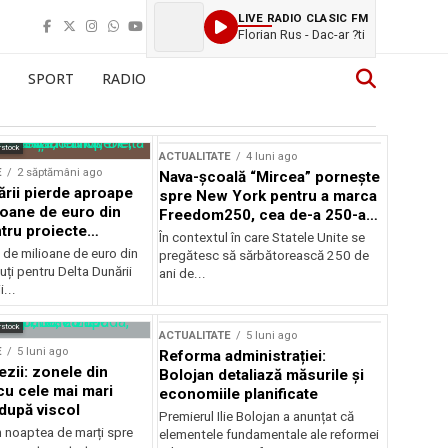
LIVE RADIO CLASIC FM
Florian Rus - Dac-ar ?ti
SPORT
RADIO
rstock
ACTUALITATE
4 luni ago
E
2 săptămâni ago
Nava-școală “Mircea” pornește
ării pierde aproape
spre New York pentru a marca
ioane de euro din
Freedom250, cea de-a 250-a
tru proiecte
aniversare a Statelor Unite
În contextul în care Statele Unite se
de milioane de euro din
pregătesc să sărbătorească 250 de
ți pentru Delta Dunării
ani de...
...
rstock
ACTUALITATE
5 luni ago
E
5 luni ago
Reforma administrației:
ezii: zonele din
Bolojan detaliază măsurile și
u cele mai mari
economiile planificate
după viscol
Premierul Ilie Bolojan a anunțat că
n noaptea de marți spre
elementele fundamentale ale reformei