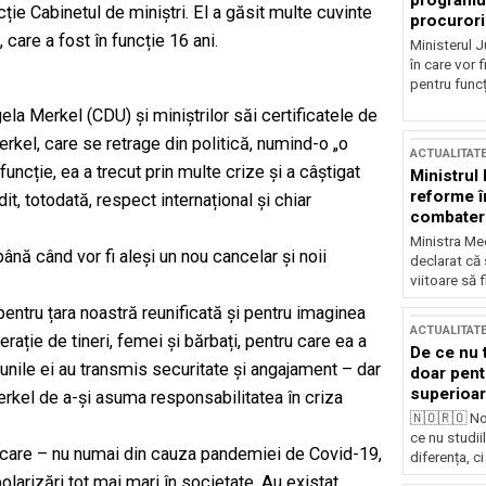
programul
ție Cabinetul de miniștri. El a găsit multe cuvinte
procurori
are a fost în funcție 16 ani.
Ministerul Ju
în care vor f
pentru funcți
la Merkel (CDU) și miniștrilor săi certificatele de
rkel, care se retrage din politică, numind-o „o
ACTUALITAT
funcție, ea a trecut prin multe crize și a câștigat
Ministrul
reforme î
t, totodată, respect internațional și chiar
combaterea
Ministra Med
ână când vor fi aleși un nou cancelar și noii
declarat că
viitoare să 
entru țara noastră reunificată și pentru imaginea
ACTUALITAT
rație de tineri, femei și bărbați, pentru care ea a
De ce nu 
nile ei au transmis securitate și angajament – dar
doar pentr
superioar
Merkel de a-și asuma responsabilitatea în criza
🇳🇴🇷🇴 No
ce nu studii
vocare – nu numai din cauza pandemiei de Covid-19,
diferența, ci
polarizări tot mai mari în societate. Au existat