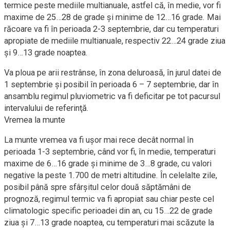
termice peste mediile multianuale, astfel că, în medie, vor fi
maxime de 25…28 de grade şi minime de 12…16 grade. Mai
răcoare va fi în perioada 2-3 septembrie, dar cu temperaturi
apropiate de mediile multianuale, respectiv 22…24 grade ziua
şi 9…13 grade noaptea.
Va ploua pe arii restrânse, în zona deluroasă, în jurul datei de
1 septembrie şi posibil în perioada 6 – 7 septembrie, dar în
ansamblu regimul pluviometric va fi deficitar pe tot pacursul
intervalului de referinţă.
Vremea la munte
La munte vremea va fi uşor mai rece decât normal în
perioada 1-3 septembrie, când vor fi, în medie, temperaturi
maxime de 6…16 grade şi minime de 3…8 grade, cu valori
negative la peste 1.700 de metri altitudine. În celelalte zile,
posibil până spre sfârşitul celor două săptămâni de
prognoză, regimul termic va fi apropiat sau chiar peste cel
climatologic specific perioadei din an, cu 15…22 de grade
ziua şi 7…13 grade noaptea, cu temperaturi mai scăzute la