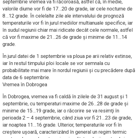
septembrie vremea va fi răcoroasă, astfel că, în medie,
valorile diurne vor fi de 17…20 de grade, iar cele nocturne de
8…12 grade. În celelalte zile ale intervalului de prognoză
temperaturile vor fi în jurul mediilor multianuale specifice, iar
în sudul regiunii chiar mai ridicate decât cele normale, astfel
că vor fi maxime de 21…26 de grade şi minime de 11…14
grade.
În jurul datei de 1 septembrie va ploua pe arii relativ extinse,
iar în restul timpului ploi locale se vor semnala cu
probabilitate mai mare în nordul regiunii şi cu precădere după
data de 6 septembrie.
Vremea în Dobrogea
În Dobrogea, vremea va fi caldă în zilele de 31 august şi 1
septembrie, cu temperaturi maxime de 26…28 de grade şi
minime de 15…19 grade, iar o răcorire se va resimţi în
perioada 2 – 4 septembrie, când ziua vor fi 21…23 de grade,
iar noaptea 11…16 grade. Ulterior, temperaturile vor fi în
creştere uşoară, caracterizând în general un regim termic