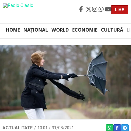
LIVE
HOME
NAȚIONAL
WORLD
ECONOMIE
CULTURĂ
L
ACTUALITATE
10:01 / 31/08/2021
WHATSAPP
FACEBO
TEL