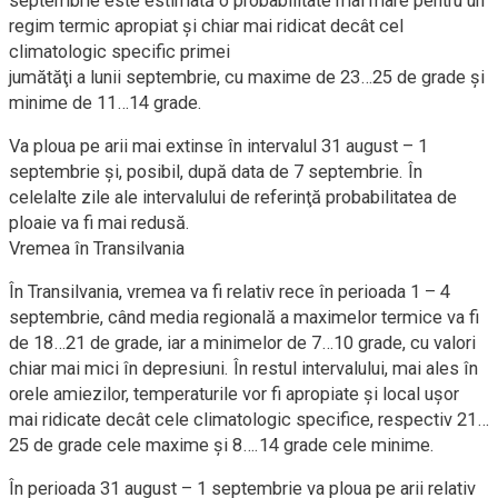
septembrie este estimată o probabilitate mai mare pentru un
regim termic apropiat şi chiar mai ridicat decât cel
climatologic specific primei
jumătăţi a lunii septembrie, cu maxime de 23…25 de grade şi
minime de 11…14 grade.
Va ploua pe arii mai extinse în intervalul 31 august – 1
septembrie şi, posibil, după data de 7 septembrie. În
celelalte zile ale intervalului de referinţă probabilitatea de
ploaie va fi mai redusă.
Vremea în Transilvania
În Transilvania, vremea va fi relativ rece în perioada 1 – 4
septembrie, când media regională a maximelor termice va fi
de 18…21 de grade, iar a minimelor de 7…10 grade, cu valori
chiar mai mici în depresiuni. În restul intervalului, mai ales în
orele amiezilor, temperaturile vor fi apropiate şi local uşor
mai ridicate decât cele climatologic specifice, respectiv 21…
25 de grade cele maxime şi 8….14 grade cele minime.
În perioada 31 august – 1 septembrie va ploua pe arii relativ