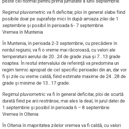
peste cel normal pentru prima jumătate a lunii septembrie.
Regimul pluviometric va fi deficitar, ploi în general slabe fiind
posibile doar pe suprafeţe mici în după-amiaza zilei de 1
septembrie şi posibil în perioada 6- 7 septembrie.
Vremea în Muntenia
În Muntenia, în perioada 2-3 septembrie, cu precădere în
nordul regiunii, va fi o vreme mai răcoroasă, cu valori ale
temperaturii aerului de 20…24 de grade ziua şi 7…13 grade
noaptea. În restul intervalului de referinţă va predomina un
regim termic apropiat de cel specific perioadei din an, dar vor
fi şi zile cu vreme caldă, fiind estimate maxime de 24…28 de
grade şi minime de 13…17 grade.
Regimul pluviometric va fi în general deficitar, ploi de scurtă
durată fiind pe arii restrânse, mai ales la deal, în jurul datei de
1 septembrie şi posibil în perioada 6 – 8 septembrie.
Vremea în Oltenia
În Oltenia în majoritatea zilelor vremea va fi caldă, cu valori