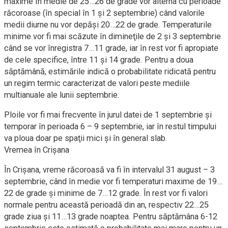
maxime în medie de 25…26 de grade vor alterna cu perioade
răcoroase (în special în 1 şi 2 septembrie) când valorile
medii diurne nu vor depăşi 20…22 de grade. Temperaturile
minime vor fi mai scăzute în dimineţile de 2 şi 3 septembrie
când se vor înregistra 7…11 grade, iar în rest vor fi apropiate
de cele specifice, între 11 şi 14 grade. Pentru a doua
săptămână, estimările indică o probabilitate ridicată pentru
un regim termic caracterizat de valori peste mediile
multianuale ale lunii septembrie.
Ploile vor fi mai frecvente în jurul datei de 1 septembrie şi
temporar în perioada 6 – 9 septembrie, iar în restul timpului
va ploua doar pe spaţii mici şi în general slab.
Vremea în Crișana
În Crișana, vreme răcoroasă va fi în intervalul 31 august – 3
septembrie, când în medie vor fi temperaturi maxime de 19…
22 de grade şi minime de 7…12 grade. În rest vor fi valori
normale pentru această perioadă din an, respectiv 22…25
grade ziua şi 11…13 grade noaptea. Pentru săptămâna 6-12