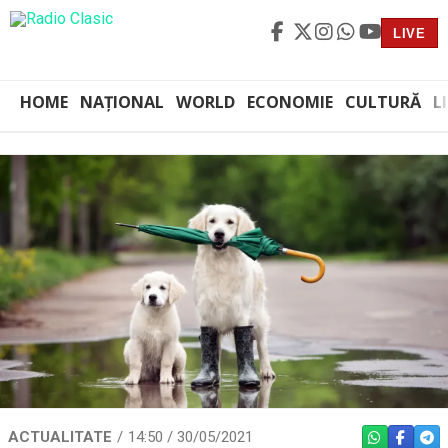
LIVE
HOME
NAȚIONAL
WORLD
ECONOMIE
CULTURĂ
L
ACTUALITATE
14:50 / 30/05/2021
WHATSAPP
FACEBO
TEL