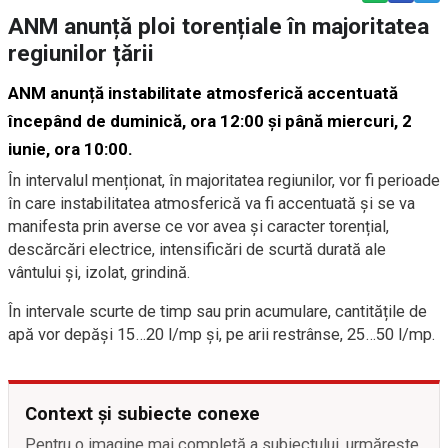
ANM anunță ploi torențiale în majoritatea
regiunilor țării
ANM anunță instabilitate atmosferică accentuată
începând de duminică, ora 12:00 și până miercuri, 2
iunie, ora 10:00.
În intervalul menționat, în majoritatea regiunilor, vor fi perioade
în care instabilitatea atmosferică va fi accentuată și se va
manifesta prin averse ce vor avea și caracter torențial,
descărcări electrice, intensificări de scurtă durată ale
vântului și, izolat, grindină.
În intervale scurte de timp sau prin acumulare, cantitățile de
apă vor depăși 15…20 l/mp și, pe arii restrânse, 25…50 l/mp.
Context și subiecte conexe
Pentru o imagine mai completă a subiectului, urmărește