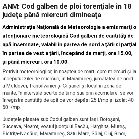
ANM: Cod galben de ploi torenţiale în 18
judeţe până miercuri dimineaţa
Administraţia Naţională de Meteorologie a emis marţi o
atenţionare meteorologică Cod galben de cantităţi de
apă însemnate, valabil în partea de nord a ţării şi parţial
în partea de vest a ţării, începând de marţi, ora 15.00,
şi până miercuri, ora 10.00.
Potrivit meteorologilor, în noaptea de marţi spre miercuri şi la
începutul zilei de miercuri, în Maramureş, jumătatea de nord
a Moldovei, Transilvaniei şi Crişanei şi local în zona de
munte, în intervale scurte de timp sau prin acumulare, se vor
înregistra cantităţi de apă ce vor depăşi 25 l/mp şi izolat 40-
50 l/mp.
Judeţele plasate sub Codul galben sunt Iaşi, Botoşani,
Suceava, Neamţ, vestul judeţului Bacău, Harghita, Mureş,
Bistriţa-Năsăud, Maramureş, Satu Mare, Sălaj, Cluj, Bihor,