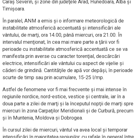
Caraş Severin, şi zone din judeţele Arad, Hunedoara, Alba şi
Timişoara.
În paralel, ANM a emis şi o informare meteorologică de
instabilitate atmosferică accentuată şi intensificări ale
vântului, de marţi, ora 14.00, până miercuri, ora 21.00. În
intervalul menţionat, în cea mai mare parte a ţării vor fi
perioade cu instabilitate atmosferică accentuată ce se va
manifesta prin averse cu caracter torenţial, descărcări
electrice, intensificări ale vântului cu aspect de vijelie şi
căderi de grindină. Cantităţile de apă vor depăşi, în perioade
scurte de timp sau prin acumulare, 15-25 l/mp.
Astfel de fenomene vor fi mai frecvente şi mai intense în
regiunile nordice, nord-estice, vestice şi centrale, iar în a
doua parte a zilei de marţi şi la începutul nopţii de marţi spre
miercuri în zona Carpaţilor Meridionali şi de Curbură, precum
şi în Muntenia, Moldova şi Dobrogea.
În cursul zilei de miercuri, vântul va avea local şi temporar
intensificări în majoritatea regiunilor, cu rafale în general între