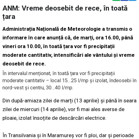
ANM: Vreme deosebit de rece, în toată
țara
Administrația Națională de Meteorologie a transmis o
informare în care anunță că, de marți, ora 16.00, până
vineri ora 10.00, în toată țara vor fi precipitații
moderate cantitativ, intensificări ale vântului și vreme
deosebit de rece.
În intervalul menționat, în toată țara vor fi precipitații
moderate cantitativ – local 15…25 l/mp și izolat, îndeosebi în
nord-vest și centru, 30…40 l/mp.
Din după-amiaza zilei de marți (13 aprilie) și până în seara
zilei de miercuri (14 aprilie), vor fi mai ales averse de
ploaie, izolat însoțite de descărcări electrice.
În Transilvania şi în Maramureş vor fi ploi, dar şi perioade