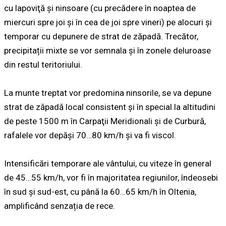
cu lapoviţă și ninsoare (cu precădere în noaptea de
miercuri spre joi și în cea de joi spre vineri) pe alocuri și
temporar cu depunere de strat de zăpadă. Trecător,
precipitații mixte se vor semnala și în zonele deluroase
din restul teritoriului.
La munte treptat vor predomina ninsorile, se va depune
strat de zăpadă local consistent și în special la altitudini
de peste 1500 m în Carpaţii Meridionali şi de Curbură,
rafalele vor depăși 70…80 km/h și va fi viscol.
Intensificări temporare ale vântului, cu viteze în general
de 45…55 km/h, vor fi în majoritatea regiunilor, îndeosebi
în sud și sud-est, cu până la 60…65 km/h în Oltenia,
amplificând senzația de rece.