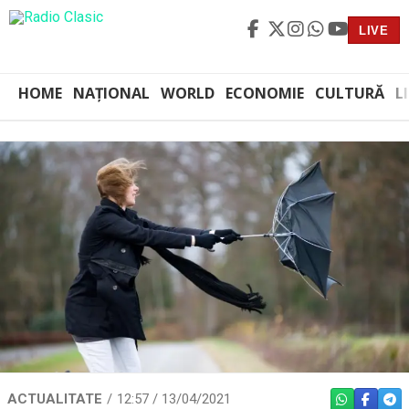
LIVE
HOME
NAȚIONAL
WORLD
ECONOMIE
CULTURĂ
L
ACTUALITATE
12:57 / 13/04/2021
WHATSAPP
FACEBO
TEL