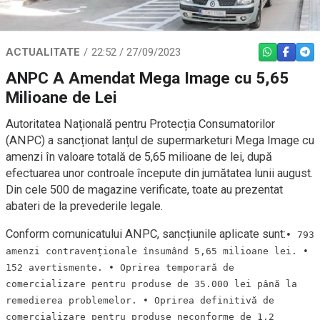
ACTUALITATE
22:52 / 27/09/2023
WHATSAPP
FACEBO
TEL
ANPC A Amendat Mega Image cu 5,65
Milioane de Lei
Autoritatea Națională pentru Protecția Consumatorilor
(ANPC) a sancționat lanțul de supermarketuri Mega Image cu
amenzi în valoare totală de 5,65 milioane de lei, după
efectuarea unor controale începute din jumătatea lunii august.
Din cele 500 de magazine verificate, toate au prezentat
abateri de la prevederile legale.
Conform comunicatului ANPC, sancțiunile aplicate sunt:
• 793
amenzi contravenționale însumând 5,65 milioane lei. •
152 avertismente. • Oprirea temporară de
comercializare pentru produse de 35.000 lei până la
remedierea problemelor. • Oprirea definitivă de
comercializare pentru produse neconforme de 1,2