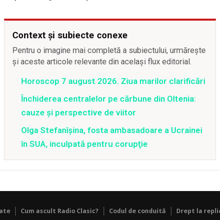
Context și subiecte conexe
Pentru o imagine mai completă a subiectului, urmărește
și aceste articole relevante din același flux editorial.
Horoscop 7 august 2026. Ziua marilor clarificări
Închiderea centralelor pe cărbune din Oltenia:
cauze și perspective de viitor
Olga Stefanîşina, fosta ambasadoare a Ucrainei
în SUA, inculpată pentru corupţie
tate
Cum ascult Radio Clasic?
Codul de conduită
Drept la repli