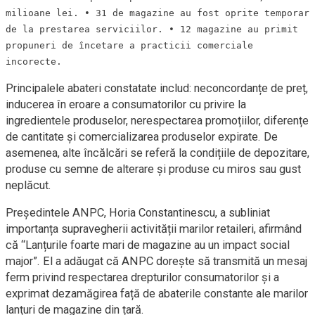
milioane lei. • 31 de magazine au fost oprite temporar
de la prestarea serviciilor. • 12 magazine au primit
propuneri de încetare a practicii comerciale
incorecte.
Principalele abateri constatate includ: neconcordanțe de preț,
inducerea în eroare a consumatorilor cu privire la
ingredientele produselor, nerespectarea promoțiilor, diferențe
de cantitate și comercializarea produselor expirate. De
asemenea, alte încălcări se referă la condițiile de depozitare,
produse cu semne de alterare și produse cu miros sau gust
neplăcut.
Președintele ANPC, Horia Constantinescu, a subliniat
importanța supravegherii activității marilor retaileri, afirmând
că “Lanțurile foarte mari de magazine au un impact social
major”. El a adăugat că ANPC dorește să transmită un mesaj
ferm privind respectarea drepturilor consumatorilor și a
exprimat dezamăgirea față de abaterile constante ale marilor
lanțuri de magazine din țară.