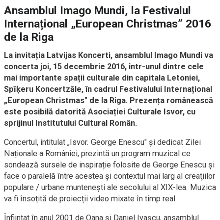
Ansamblul Imago Mundi, la Festivalul
Internațional „European Christmas” 2016
de la Riga
La invitația Latvijas Koncerti, ansamblul Imago Mundi va
concerta joi, 15 decembrie 2016, într-unul dintre cele
mai importante spații culturale din capitala Letoniei,
Spīķeru Koncertzāle, în cadrul Festivalului Internațional
„European Christmas" de la Riga. Prezența românească
este posibilă datorită Asociației Culturale Isvor, cu
sprijinul Institutului Cultural Român.
Concertul, intitulat „Isvor. George Enescu" și dedicat Zilei
Naționale a României, prezintă un program muzical ce
sondează sursele de inspirație folosite de George Enescu și
face o paralelă între acestea și contextul mai larg al creaţiilor
populare / urbane muntenești ale secolului al XIX-lea. Muzica
va fi însoțită de proiecții video mixate în timp real.
Înființat în anul 2001 de Oana și Daniel Ivașcu, ansamblul