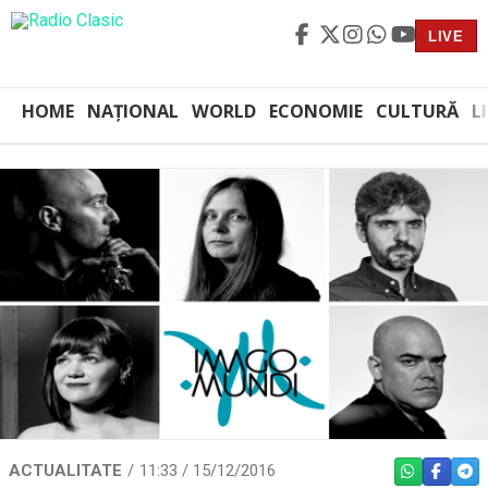
LIVE
HOME
NAȚIONAL
WORLD
ECONOMIE
CULTURĂ
L
ACTUALITATE
11:33 / 15/12/2016
WHATSAPP
FACEBO
TEL