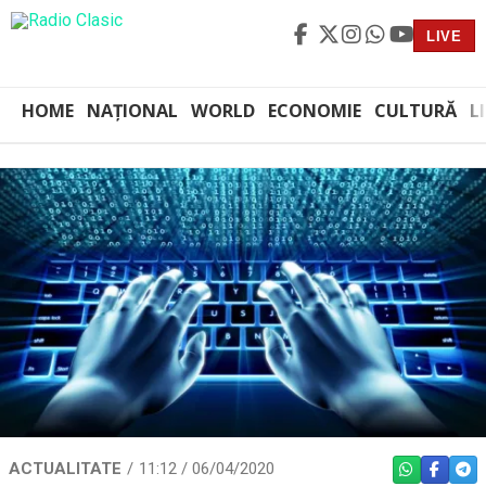
LIVE
HOME
NAȚIONAL
WORLD
ECONOMIE
CULTURĂ
L
ACTUALITATE
11:12 / 06/04/2020
WHATSAPP
FACEBO
TEL