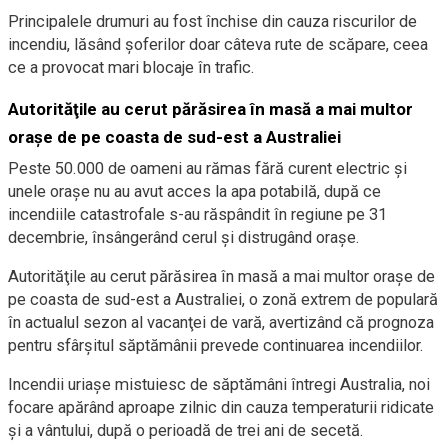
Principalele drumuri au fost închise din cauza riscurilor de
incendiu, lăsând şoferilor doar câteva rute de scăpare, ceea
ce a provocat mari blocaje în trafic.
Autorităţile au cerut părăsirea în masă a mai multor
oraşe de pe coasta de sud-est a Australiei
Peste 50.000 de oameni au rămas fără curent electric şi
unele oraşe nu au avut acces la apa potabilă, după ce
incendiile catastrofale s-au răspândit în regiune pe 31
decembrie, însângerând cerul şi distrugând oraşe.
Autorităţile au cerut părăsirea în masă a mai multor oraşe de
pe coasta de sud-est a Australiei, o zonă extrem de populară
în actualul sezon al vacanţei de vară, avertizând că prognoza
pentru sfârşitul săptămânii prevede continuarea incendiilor.
Incendii uriaşe mistuiesc de săptămâni întregi Australia, noi
focare apărând aproape zilnic din cauza temperaturii ridicate
şi a vântului, după o perioadă de trei ani de secetă.