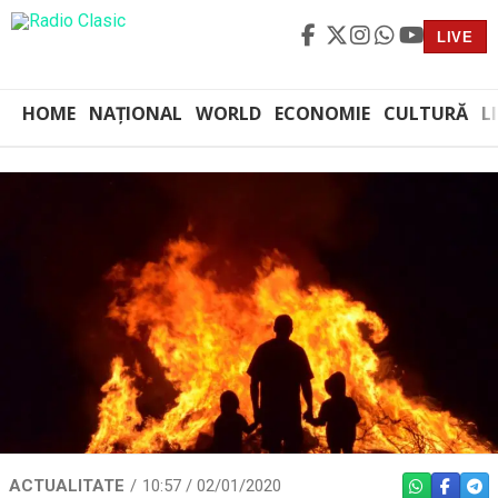
LIVE
HOME
NAȚIONAL
WORLD
ECONOMIE
CULTURĂ
L
ACTUALITATE
10:57 / 02/01/2020
WHATSAPP
FACEBO
TEL