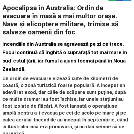
Apocalipsa în Australia: Ordin de
evacuare în masă a mai multor oraşe.
Nave şi elicoptere militare, trimise să
salveze oamenii din foc
Incendiile din Australia se agravează pe zi ce trece.
Focul continuă să înghită o suprafață tot mai mare în
sud-estul țării, iar fumul a ajuns tocmai până în Noua
Zeelandă.
Un ordin de evacuare vizează sute de kilometri de
coastă, o zonă turistică foarte populară. A început un
adevărat exod, dar căile de scăpare sunt puține, după
ce multe drumuri au fost închise, iar unele stațiuni au
fost izolate de flăcări. A fost lansată o operațiune
amplă pentru a-i evacua pe cei de acolo pe mare și pe
calea aerului. Incendiile au început în septembrie, când
în Australia încă era primăvară, și nu dau semne să se
oprească.