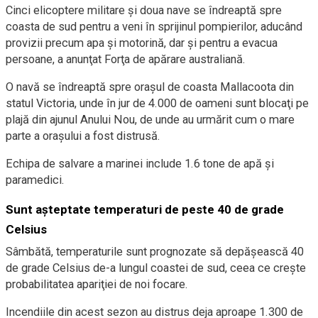
Cinci elicoptere militare şi doua nave se îndreaptă spre
coasta de sud pentru a veni în sprijinul pompierilor, aducând
provizii precum apa şi motorină, dar şi pentru a evacua
persoane, a anunţat Forţa de apărare australiană.
O navă se îndreaptă spre oraşul de coasta Mallacoota din
statul Victoria, unde în jur de 4.000 de oameni sunt blocaţi pe
plajă din ajunul Anului Nou, de unde au urmărit cum o mare
parte a oraşului a fost distrusă.
Echipa de salvare a marinei include 1.6 tone de apă şi
paramedici.
Sunt aşteptate temperaturi de peste 40 de grade
Celsius
Sâmbătă, temperaturile sunt prognozate să depăşească 40
de grade Celsius de-a lungul coastei de sud, ceea ce creşte
probabilitatea apariţiei de noi focare.
Incendiile din acest sezon au distrus deja aproape 1.300 de