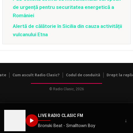
de urgență pentru securitatea energetică a
României
Alertă de călătorie în Sicilia din cauza activității
vulcanului Etna
tate
Cum ascult Radio Clasic?
Codul de conduită
Drept la repli
© Radio Clasic, 2026
LIVE RADIO CLASIC FM
↓
Bronski Beat - Smalltown Boy