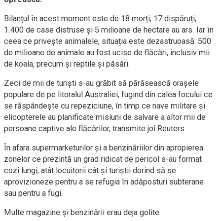
Bilanțul în acest moment este de 18 morți, 17 dispăruți,
1.400 de case distruse și 5 milioane de hectare au ars. Iar în
ceea ce privește animalele, situația este dezastruoasă: 500
de milioane de animale au fost ucise de flăcări, inclusiv mii
de koala, precum și reptile și păsări.
Zeci de mii de turişti s-au grăbit să părăsească oraşele
populare de pe litoralul Australiei, fugind din calea focului ce
se răspândeşte cu repeziciune, în timp ce nave militare şi
elicopterele au planificate misiuni de salvare a altor mii de
persoane captive ale flăcărilor, transmite joi Reuters.
În afara supermarketurilor şi a benzinăriilor din apropierea
zonelor ce prezintă un grad ridicat de pericol s-au format
cozi lungi, atât locuitorii cât şi turiştii dorind să se
aprovizioneze pentru a se refugia în adăposturi subterane
sau pentru a fugi.
Multe magazine şi benzinării erau deja golite.