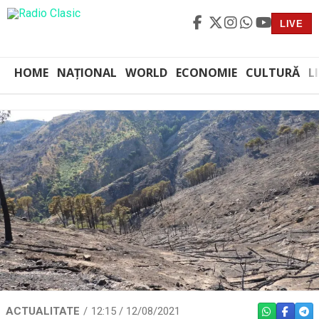
LIVE
HOME
NAȚIONAL
WORLD
ECONOMIE
CULTURĂ
L
ACTUALITATE
12:15 / 12/08/2021
WHATSAPP
FACEBO
TEL