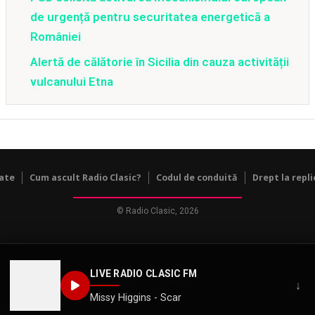
de urgență pentru securitatea energetică a
României
Alertă de călătorie în Sicilia din cauza activității
vulcanului Etna
tate
Cum ascult Radio Clasic?
Codul de conduită
Drept la repli
© Radio Clasic, 2026
LIVE RADIO CLASIC FM
↓
Missy Higgins - Scar