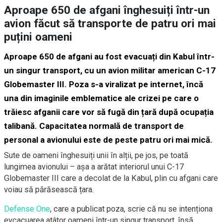
Aproape 650 de afgani înghesuiți într-un
avion făcut să transporte de patru ori mai
puțini oameni
Aproape 650 de afgani au fost evacuați din Kabul într-
un singur transport, cu un avion militar american C-17
Globemaster III. Poza s-a viralizat pe internet, încă
una din imaginile emblematice ale crizei pe care o
trăiesc afganii care vor să fugă din țară după ocupația
talibană. Capacitatea normală de transport de
personal a avionului este de peste patru ori mai mică.
Sute de oameni înghesuiți unii în alții, pe jos, pe toată
lungimea avionului – așa a arătat interiorul unui C-17
Globemaster III care a decolat de la Kabul, plin cu afgani care
voiau să părăsească țara.
Defense One
, care a publicat poza, scrie că nu se intenționa
evcacuarea atâtor oameni într-un singur transport, însă