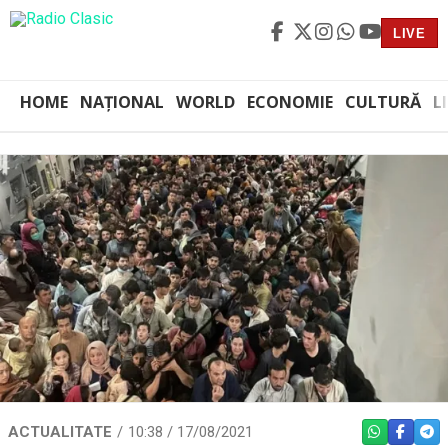
LIVE
HOME
NAȚIONAL
WORLD
ECONOMIE
CULTURĂ
L
ACTUALITATE
10:38 / 17/08/2021
WHATSAPP
FACEBO
TEL