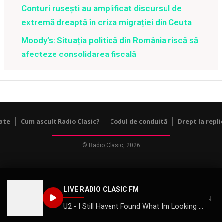
Conturi rusești au amplificat discursul de
extremă dreaptă în criza migrației din Ceuta
Moody’s: Situația politică din România riscă să
afecteze consolidarea fiscală
tate
Cum ascult Radio Clasic?
Codul de conduită
Drept la repli
© Radio Clasic, 2026
LIVE RADIO CLASIC FM
↓
U2 - I Still Havent Found What Im Looking For