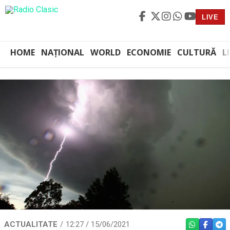
LIVE
HOME
NAȚIONAL
WORLD
ECONOMIE
CULTURĂ
L
ACTUALITATE
12:27 / 15/06/2021
WHATSAPP
FACEBO
TEL