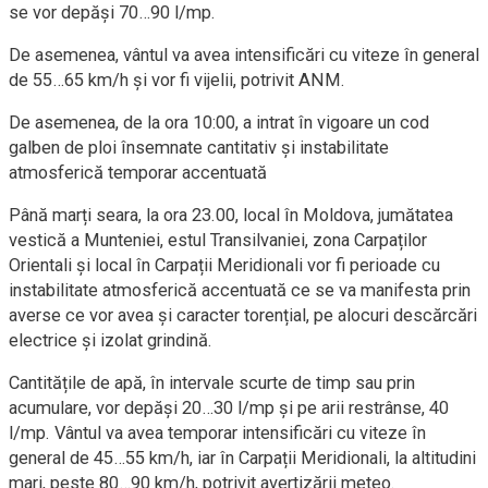
se vor depăși 70…90 l/mp.
De asemenea, vântul va avea intensificări cu viteze în general
de 55…65 km/h şi vor fi vijelii, potrivit ANM.
De asemenea, de la ora 10:00, a intrat în vigoare un cod
galben de ploi însemnate cantitativ și instabilitate
atmosferică temporar accentuată
Până marți seara, la ora 23.00, local în Moldova, jumătatea
vestică a Munteniei, estul Transilvaniei, zona Carpaților
Orientali și local în Carpații Meridionali vor fi perioade cu
instabilitate atmosferică accentuată ce se va manifesta prin
averse ce vor avea și caracter torențial, pe alocuri descărcări
electrice și izolat grindină.
Cantitățile de apă, în intervale scurte de timp sau prin
acumulare, vor depăși 20…30 l/mp și pe arii restrânse, 40
l/mp. Vântul va avea temporar intensificări cu viteze în
general de 45…55 km/h, iar în Carpații Meridionali, la altitudini
mari, peste 80…90 km/h, potrivit avertizării meteo.