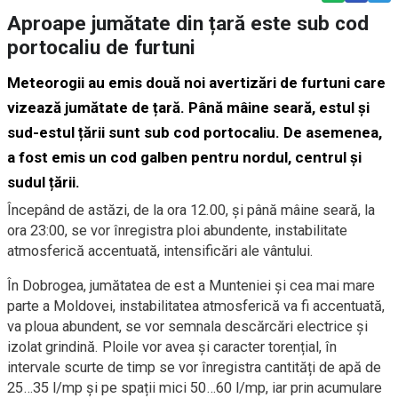
Aproape jumătate din țară este sub cod
portocaliu de furtuni
Meteorogii au emis două noi avertizări de furtuni care
vizează jumătate de țară. Până mâine seară, estul și
sud-estul țării sunt sub cod portocaliu. De asemenea,
a fost emis un cod galben pentru nordul, centrul și
sudul țării.
Începând de astăzi, de la ora 12.00, și până mâine seară, la
ora 23:00, se vor înregistra ploi abundente, instabilitate
atmosferică accentuată, intensificări ale vântului.
În Dobrogea, jumătatea de est a Munteniei și cea mai mare
parte a Moldovei, instabilitatea atmosferică va fi accentuată,
va ploua abundent, se vor semnala descărcări electrice și
izolat grindină. Ploile vor avea și caracter torențial, în
intervale scurte de timp se vor înregistra cantități de apă de
25…35 l/mp și pe spații mici 50…60 l/mp, iar prin acumulare