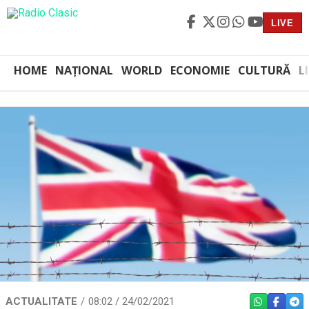
LIVE
HOME
NAȚIONAL
WORLD
ECONOMIE
CULTURĂ
L
ACTUALITATE
08:02 / 24/02/2021
WHATSAPP
FACEBO
TEL