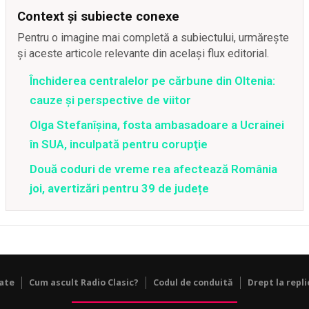
Context și subiecte conexe
Pentru o imagine mai completă a subiectului, urmărește
și aceste articole relevante din același flux editorial.
Închiderea centralelor pe cărbune din Oltenia:
cauze și perspective de viitor
Olga Stefanîşina, fosta ambasadoare a Ucrainei
în SUA, inculpată pentru corupţie
Două coduri de vreme rea afectează România
joi, avertizări pentru 39 de județe
tate
Cum ascult Radio Clasic?
Codul de conduită
Drept la repli