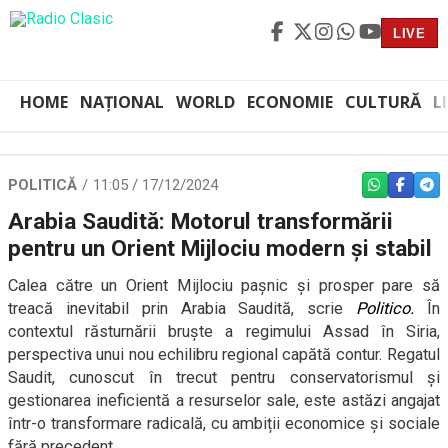
LIVE
HOME
NAȚIONAL
WORLD
ECONOMIE
CULTURĂ
L
POLITICĂ
11:05 / 17/12/2024
WHATSAPP
FACEBO
TEL
Arabia Saudită: Motorul transformării
pentru un Orient Mijlociu modern și stabil
Calea către un Orient Mijlociu pașnic și prosper pare să
treacă inevitabil prin Arabia Saudită, scrie
Politico
.
În
contextul răsturnării bruște a regimului Assad în Siria,
perspectiva unui nou echilibru regional capătă contur. Regatul
Saudit, cunoscut în trecut pentru conservatorismul și
gestionarea ineficientă a resurselor sale, este astăzi angajat
într-o transformare radicală, cu ambiții economice și sociale
fără precedent.