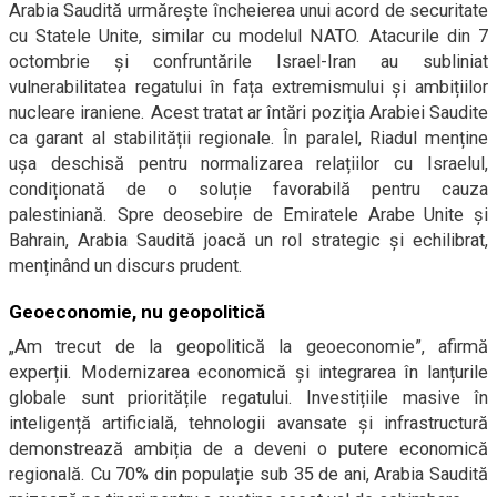
Arabia Saudită urmărește încheierea unui acord de securitate
cu Statele Unite, similar cu modelul NATO. Atacurile din 7
octombrie și confruntările Israel-Iran au subliniat
vulnerabilitatea regatului în fața extremismului și ambițiilor
nucleare iraniene. Acest tratat ar întări poziția Arabiei Saudite
ca garant al stabilității regionale. În paralel, Riadul menține
ușa deschisă pentru normalizarea relațiilor cu Israelul,
condiționată de o soluție favorabilă pentru cauza
palestiniană. Spre deosebire de Emiratele Arabe Unite și
Bahrain, Arabia Saudită joacă un rol strategic și echilibrat,
menținând un discurs prudent.
Geoeconomie, nu geopolitică
„Am trecut de la geopolitică la geoeconomie”, afirmă
experții. Modernizarea economică și integrarea în lanțurile
globale sunt prioritățile regatului. Investițiile masive în
inteligență artificială, tehnologii avansate și infrastructură
demonstrează ambiția de a deveni o putere economică
regională. Cu 70% din populație sub 35 de ani, Arabia Saudită