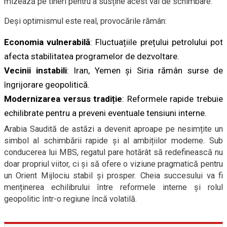
mizează pe tineri pentru a susține acest val de schimbare.
Deși optimismul este real, provocările rămân:
Economia vulnerabilă
: Fluctuațiile prețului petrolului pot
afecta stabilitatea programelor de dezvoltare.
Vecinii instabili
: Iran, Yemen și Siria rămân surse de
îngrijorare geopolitică.
Modernizarea versus tradiție
: Reformele rapide trebuie
echilibrate pentru a preveni eventuale tensiuni interne.
Arabia Saudită de astăzi a devenit aproape pe nesimțite un
simbol al schimbării rapide și al ambițiilor moderne. Sub
conducerea lui MBS, regatul pare hotărât să redefinească nu
doar propriul viitor, ci și să ofere o viziune pragmatică pentru
un Orient Mijlociu stabil și prosper. Cheia succesului va fi
menținerea echilibrului între reformele interne și rolul
geopolitic într-o regiune încă volatilă.