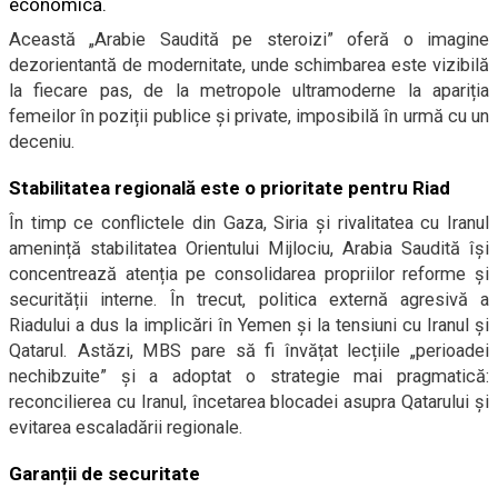
economică.
Această „Arabie Saudită pe steroizi” oferă o imagine
dezorientantă de modernitate, unde schimbarea este vizibilă
la fiecare pas, de la metropole ultramoderne la apariția
femeilor în poziții publice și private, imposibilă în urmă cu un
deceniu.
Stabilitatea regională este o prioritate pentru Riad
În timp ce conflictele din Gaza, Siria și rivalitatea cu Iranul
amenință stabilitatea Orientului Mijlociu, Arabia Saudită își
concentrează atenția pe consolidarea propriilor reforme și
securității interne. În trecut, politica externă agresivă a
Riadului a dus la implicări în Yemen și la tensiuni cu Iranul și
Qatarul. Astăzi, MBS pare să fi învățat lecțiile „perioadei
nechibzuite” și a adoptat o strategie mai pragmatică:
reconcilierea cu Iranul, încetarea blocadei asupra Qatarului și
evitarea escaladării regionale.
Garanții de securitate