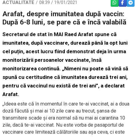
ACTUALITATE
08:39 / 19/01/2021
WHATSAPP
FACEBO
TEL
Arafat, despre imunitatea după vaccin:
După 6-8 luni, se pare că e încă valabilă
Secretarul de stat în MAI Raed Arafat spune că
imunitatea, după vaccinare, durează până la opt luni
cel puțin, acest lucru fiind demonstrat deja în urma
monitorizării persoanelor vaccinate, însă
monitorizarea continuă. „Nimeni nu poate să vină să
spună cu certitudine că imunitatea durează trei ani,
pentru că vaccinul nu există de trei ani”, a declarat
Arafat.
„Ideea este că în momentul în care te-ai vaccinat, ai a doua
doză făcută şi mai ai 10 zile care au trecut, şansa de
transmitere scade şi era normal să nu mai ai carantina 10
zile, dacă te-ai vaccinat. Nu este vorba de pasaportul de
vaccinare care limitează călătoriile sau aşa ceva, ci este