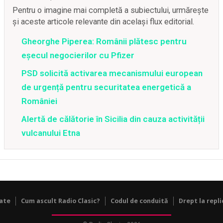
Pentru o imagine mai completă a subiectului, urmărește
și aceste articole relevante din același flux editorial.
Gheorghe Piperea: Românii plătesc pentru
eșecul negocierilor cu Pfizer
PSD solicită activarea mecanismului european
de urgență pentru securitatea energetică a
României
Alertă de călătorie în Sicilia din cauza activității
vulcanului Etna
tate
Cum ascult Radio Clasic?
Codul de conduită
Drept la repli