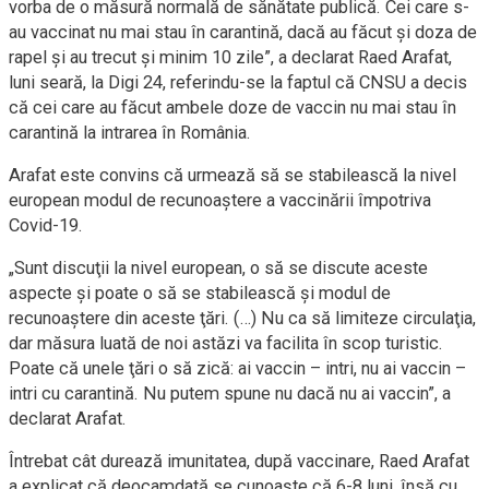
vorba de o măsură normală de sănătate publică. Cei care s-
au vaccinat nu mai stau în carantină, dacă au făcut şi doza de
rapel şi au trecut şi minim 10 zile”, a declarat Raed Arafat,
luni seară, la Digi 24, referindu-se la faptul că CNSU a decis
că cei care au făcut ambele doze de vaccin nu mai stau în
carantină la intrarea în România.
Arafat este convins că urmează să se stabilească la nivel
european modul de recunoaştere a vaccinării împotriva
Covid-19.
„Sunt discuţii la nivel european, o să se discute aceste
aspecte şi poate o să se stabilească şi modul de
recunoaştere din aceste ţări. (…) Nu ca să limiteze circulaţia,
dar măsura luată de noi astăzi va facilita în scop turistic.
Poate că unele ţări o să zică: ai vaccin – intri, nu ai vaccin –
intri cu carantină. Nu putem spune nu dacă nu ai vaccin”, a
declarat Arafat.
Întrebat cât durează imunitatea, după vaccinare, Raed Arafat
a explicat că deocamdată se cunoaşte că 6-8 luni, însă cu