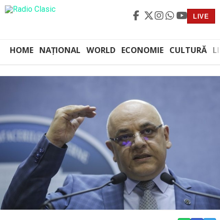
LIVE
HOME
NAȚIONAL
WORLD
ECONOMIE
CULTURĂ
L