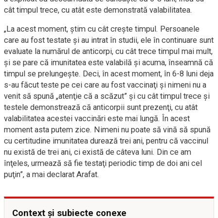
cât timpul trece, cu atât este demonstrată valabilitatea.
„La acest moment, ştim cu cât creşte timpul. Persoanele
care au fost testate şi au intrat în studii, ele în continuare sunt
evaluate la numărul de anticorpi, cu cât trece timpul mai mult,
şi se pare că imunitatea este valabilă şi acuma, înseamnă că
timpul se prelungeşte. Deci, în acest moment, în 6-8 luni deja
s-au făcut teste pe cei care au fost vaccinaţi şi nimeni nu a
venit să spună „atenţie că a scăzut” şi cu cât timpul trece şi
testele demonstrează că anticorpii sunt prezenţi, cu atât
valabilitatea acestei vaccinări este mai lungă. În acest
moment asta putem zice. Nimeni nu poate să vină să spună
cu certitudine imunitatea durează trei ani, pentru că vaccinul
nu există de trei ani, ci există de câteva luni. Din ce am
înţeles, urmează să fie testaţi periodic timp de doi ani cel
puţin”, a mai declarat Arafat.
Context și subiecte conexe