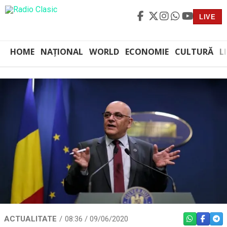
LIVE
HOME
NAȚIONAL
WORLD
ECONOMIE
CULTURĂ
L
ACTUALITATE
08:36 / 09/06/2020
WHATSAPP
FACEBO
TEL