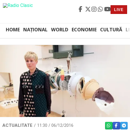
LIVE
HOME
NAȚIONAL
WORLD
ECONOMIE
CULTURĂ
L
ACTUALITATE
11:30 / 06/12/2016
WHATSAPP
FACEBO
TEL