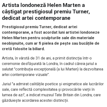
Artista londoneză Helen Marten a
câștigat prestigiosul premiu Turner,
dedicat artei contemporane
Prestigiosul premiu Turner, dedicat artei
contemporane, a fost acordat luni artistei londoneze
Helen Marten pentru sculpturile sale din materiale
neobișnuite, cum ar fi pielea de pește sau bucățile de
cretă folosite la biliard.
Artista, în vârstă de 31 de ani, a primit distincția într-o
ceremonie desfășurată la Londra, în cadrul căreia juriul a
salutat "contribuția excepțională (a lui Marten) la dezvoltarea
artei contemporane vizuale".
Juriul "a admirat calitățile poetice și enigmatice ale lucrărilor
sale, care reflectă complexitatea și provocările vieții în
lumea de azi", a indicat muzeul Tate Britain din Londra, care
găzduiește acordarea acestei distincții.