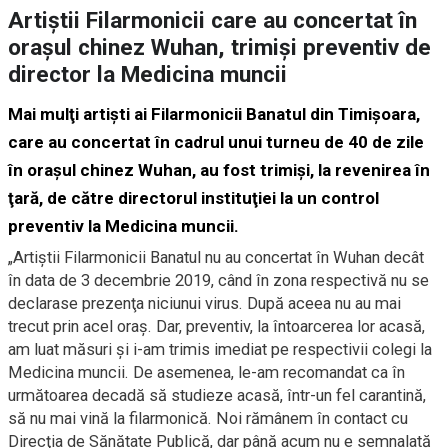
Artiştii Filarmonicii care au concertat în
oraşul chinez Wuhan, trimişi preventiv de
director la Medicina muncii
Mai mulţi artişti ai Filarmonicii Banatul din Timişoara,
care au concertat în cadrul unui turneu de 40 de zile
în oraşul chinez Wuhan, au fost trimişi, la revenirea în
ţară, de către directorul instituţiei la un control
preventiv la Medicina muncii.
„Artiştii Filarmonicii Banatul nu au concertat în Wuhan decât
în data de 3 decembrie 2019, când în zona respectivă nu se
declarase prezenţa niciunui virus. După aceea nu au mai
trecut prin acel oraş. Dar, preventiv, la întoarcerea lor acasă,
am luat măsuri şi i-am trimis imediat pe respectivii colegi la
Medicina muncii. De asemenea, le-am recomandat ca în
următoarea decadă să studieze acasă, într-un fel carantină,
să nu mai vină la filarmonică. Noi rămânem în contact cu
Direcţia de Sănătate Publică, dar până acum nu e semnalată