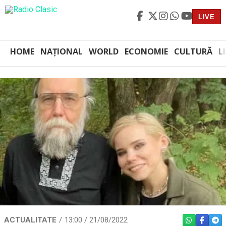
LIVE
HOME
NAȚIONAL
WORLD
ECONOMIE
CULTURĂ
L
ACTUALITATE
13:00 / 21/08/2022
WHATSAPP
FACEBO
TEL