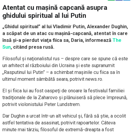
Atentat cu mașină capcană asupra
ghidului spiritual al lui Putin
„Ghidul spiritual” al lui Vladimir Putin, Alexander Dughin,
a scăpat de un atac cu maşină-capcană, atentat în care
însă şi-a pierdut viaţa fiica sa, Daria, informează
The
Sun
, citând presa rusă.
Filosoful şi naţionalistul rus – despre care se spune că este
un arhitect al războiului din Ucraina şi este supranumit
„Rasputinul lui Putin” – a schimbat maşinile cu fiica sa în
ultimul moment sâmbătă seara, potrivit news.ro.
El şi fiica lui au fost oaspeţi de onoare la festivalul familiei
tradiţionale de la Zaharovo şi plănuiseră să plece împreună,
potrivit violonistului Peter Lundstrem.
Dar Dughin a urcat într-un alt vehicul şi, fără să ştie, a ocolit
astfel tentativa de asasinat, potrivit rapoartelor. Câteva
minute mai târziu, filosoful de extremă-dreapta a fost