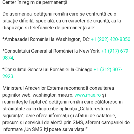
Center în regim de permanenţă.
De asemenea, cetăţenii români care se confruntă cu o
situaţie dificilă, specială, cu un caracter de urgenţă, au la
dispoziţie şi telefoanele de permanenţă ale:
*Ambasadei României la Washington, DC:
+1 (202) 420-8350
*Consulatului General al României la New York:
+1 (917) 679-
9874
,
*Consulatul General al României la Chicago
+1 (312) 307-
2923
.
Ministerul Afacerilor Externe recomandă consultarea
paginilor web: washington.mae.ro,
www.mae.ro
şi
reaminteşte faptul că cetăţenii români care călătoresc în
străinătate au la dispoziţie aplicaţia „Călătoreşte în
siguranţă”, care oferă informaţii şi sfaturi de călătorie,
precum şi serviciul de alertă prin SMS, aferent campaniei de
informare „Un SMS îţi poate salva viaţa!”.