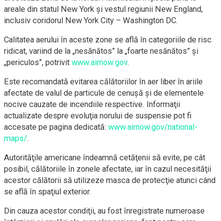
areale din statul New York şi vestul regiunii New England,
inclusiv coridorul New York City – Washington DC.
Calitatea aerului în aceste zone se află în categoriile de risc
ridicat, variind de la „nesănătos” la „foarte nesănătos” şi
„periculos”, potrivit
www.airnow.gov
.
Este recomandată evitarea călătoriilor în aer liber în ariile
afectate de valul de particule de cenuşă şi de elementele
nocive cauzate de incendiile respective. Informaţii
actualizate despre evoluţia norului de suspensie pot fi
accesate pe pagina dedicată:
www.airnow.gov/national-
maps/
.
Autorităţile americane îndeamnă cetăţenii să evite, pe cât
posibil, călătoriile în zonele afectate, iar în cazul necesităţii
acestor călătorii să utilizeze masca de protecţie atunci când
se află în spaţiul exterior.
Din cauza acestor condiţii, au fost înregistrate numeroase