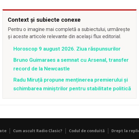
Context și subiecte conexe
Pentru o imagine mai completă a subiectului, urmărește
și aceste articole relevante din același flux editorial.
Horoscop 9 august 2026. Ziua răspunsurilor
Bruno Guimaraes a semnat cu Arsenal, transfer
record de la Newcastle
Radu Miruță propune menținerea premierului și
schimbarea miniștrilor pentru stabilitate politică
tate
Cum ascult Radio Clasic?
Codul de conduită
Drept la repli