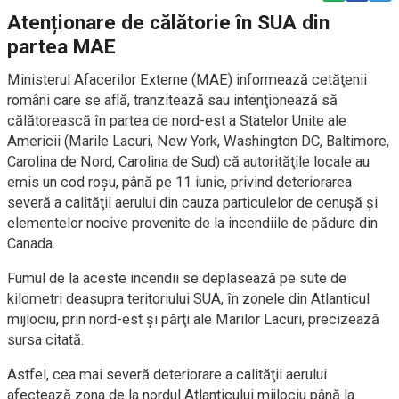
Atenționare de călătorie în SUA din
partea MAE
Ministerul Afacerilor Externe (MAE) informează cetăţenii
români care se află, tranzitează sau intenţionează să
călătorească în partea de nord-est a Statelor Unite ale
Americii (Marile Lacuri, New York, Washington DC, Baltimore,
Carolina de Nord, Carolina de Sud) că autorităţile locale au
emis un cod roşu, până pe 11 iunie, privind deteriorarea
severă a calităţii aerului din cauza particulelor de cenuşă şi
elementelor nocive provenite de la incendiile de pădure din
Canada.
Fumul de la aceste incendii se deplasează pe sute de
kilometri deasupra teritoriului SUA, în zonele din Atlanticul
mijlociu, prin nord-est şi părţi ale Marilor Lacuri, precizează
sursa citată.
Astfel, cea mai severă deteriorare a calităţii aerului
afectează zona de la nordul Atlanticului mijlociu până la