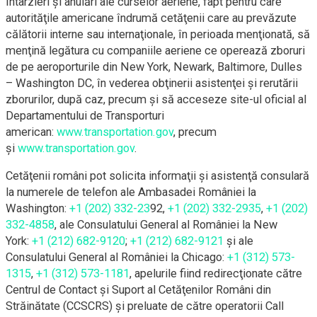
întârzieri şi anulări ale curselor aeriene, fapt pentru care
autorităţile americane îndrumă cetăţenii care au prevăzute
călătorii interne sau internaţionale, în perioada menţionată, să
menţină legătura cu companiile aeriene ce operează zboruri
de pe aeroporturile din New York, Newark, Baltimore, Dulles
– Washington DC, în vederea obţinerii asistenţei şi rerutării
zborurilor, după caz, precum şi să acceseze site-ul oficial al
Departamentului de Transporturi
american:
www.transportation.gov
, precum
şi
www.transportation.gov
.
Cetăţenii români pot solicita informaţii şi asistenţă consulară
la numerele de telefon ale Ambasadei României la
Washington:
+1 (202) 332-23
92,
+1 (202) 332-2935
,
+1 (202)
332-4858
, ale Consulatului General al României la New
York:
+1 (212) 682-9120
;
+1 (212) 682-9121
şi ale
Consulatului General al României la Chicago:
+1 (312) 573-
1315
,
+1 (312) 573-1181
, apelurile fiind redirecţionate către
Centrul de Contact şi Suport al Cetăţenilor Români din
Străinătate (CCSCRS) şi preluate de către operatorii Call