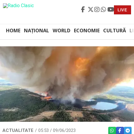
LIVE
HOME
NAȚIONAL
WORLD
ECONOMIE
CULTURĂ
L
ACTUALITATE
05:53 / 09/06/2023
WHATSAPP
FACEBO
TEL