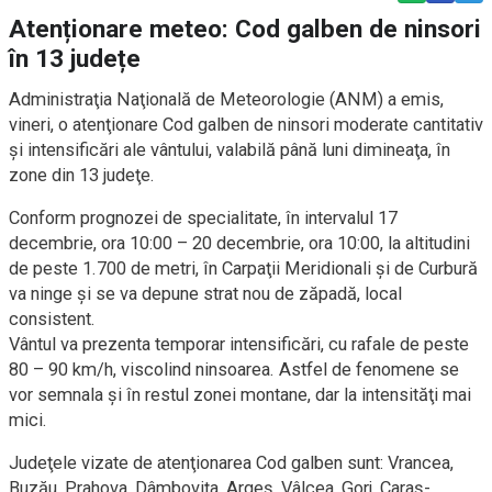
Atenționare meteo: Cod galben de ninsori
în 13 județe
Administraţia Naţională de Meteorologie (ANM) a emis,
vineri, o atenţionare Cod galben de ninsori moderate cantitativ
şi intensificări ale vântului, valabilă până luni dimineaţa, în
zone din 13 judeţe.
Conform prognozei de specialitate, în intervalul 17
decembrie, ora 10:00 – 20 decembrie, ora 10:00, la altitudini
de peste 1.700 de metri, în Carpaţii Meridionali şi de Curbură
va ninge şi se va depune strat nou de zăpadă, local
consistent.
Vântul va prezenta temporar intensificări, cu rafale de peste
80 – 90 km/h, viscolind ninsoarea. Astfel de fenomene se
vor semnala şi în restul zonei montane, dar la intensităţi mai
mici.
Judeţele vizate de atenţionarea Cod galben sunt: Vrancea,
Buzău, Prahova, Dâmboviţa, Argeş, Vâlcea, Gorj, Caraş-