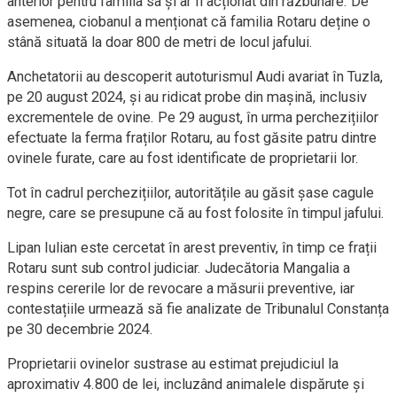
anterior pentru familia sa și ar fi acționat din răzbunare. De
asemenea, ciobanul a menționat că familia Rotaru deține o
stână situată la doar 800 de metri de locul jafului.
Anchetatorii au descoperit autoturismul Audi avariat în Tuzla,
pe 20 august 2024, și au ridicat probe din mașină, inclusiv
excrementele de ovine. Pe 29 august, în urma perchezițiilor
efectuate la ferma fraților Rotaru, au fost găsite patru dintre
ovinele furate, care au fost identificate de proprietarii lor.
Tot în cadrul perchezițiilor, autoritățile au găsit șase cagule
negre, care se presupune că au fost folosite în timpul jafului.
Lipan Iulian este cercetat în arest preventiv, în timp ce frații
Rotaru sunt sub control judiciar. Judecătoria Mangalia a
respins cererile lor de revocare a măsurii preventive, iar
contestațiile urmează să fie analizate de Tribunalul Constanța
pe 30 decembrie 2024.
Proprietarii ovinelor sustrase au estimat prejudiciul la
aproximativ 4.800 de lei, incluzând animalele dispărute și