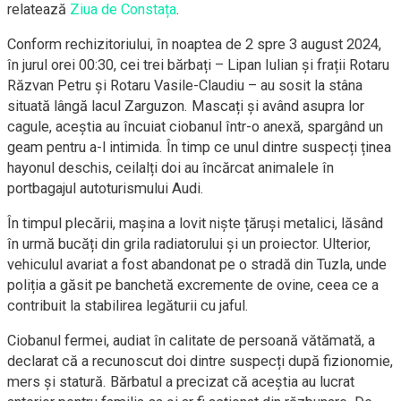
relatează
Ziua de Constața
.
Conform rechizitoriului, în noaptea de 2 spre 3 august 2024,
în jurul orei 00:30, cei trei bărbați – Lipan Iulian și frații Rotaru
Răzvan Petru și Rotaru Vasile-Claudiu – au sosit la stâna
situată lângă lacul Zarguzon. Mascați și având asupra lor
cagule, aceștia au încuiat ciobanul într-o anexă, spargând un
geam pentru a-l intimida. În timp ce unul dintre suspecți ținea
hayonul deschis, ceilalți doi au încărcat animalele în
portbagajul autoturismului Audi.
În timpul plecării, mașina a lovit niște țăruși metalici, lăsând
în urmă bucăți din grila radiatorului și un proiector. Ulterior,
vehiculul avariat a fost abandonat pe o stradă din Tuzla, unde
poliția a găsit pe banchetă excremente de ovine, ceea ce a
contribuit la stabilirea legăturii cu jaful.
Ciobanul fermei, audiat în calitate de persoană vătămată, a
declarat că a recunoscut doi dintre suspecți după fizionomie,
mers și statură. Bărbatul a precizat că aceștia au lucrat