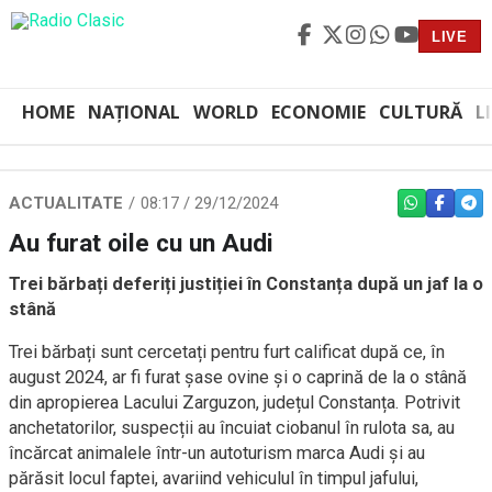
LIVE
HOME
NAȚIONAL
WORLD
ECONOMIE
CULTURĂ
L
ACTUALITATE
08:17 / 29/12/2024
WHATSAPP
FACEBO
TEL
Au furat oile cu un Audi
Trei bărbați deferiți justiției în Constanța după un jaf la o
stână
Trei bărbați sunt cercetați pentru furt calificat după ce, în
august 2024, ar fi furat șase ovine și o caprină de la o stână
din apropierea Lacului Zarguzon, județul Constanța. Potrivit
anchetatorilor, suspecții au încuiat ciobanul în rulota sa, au
încărcat animalele într-un autoturism marca Audi și au
părăsit locul faptei, avariind vehiculul în timpul jafului,