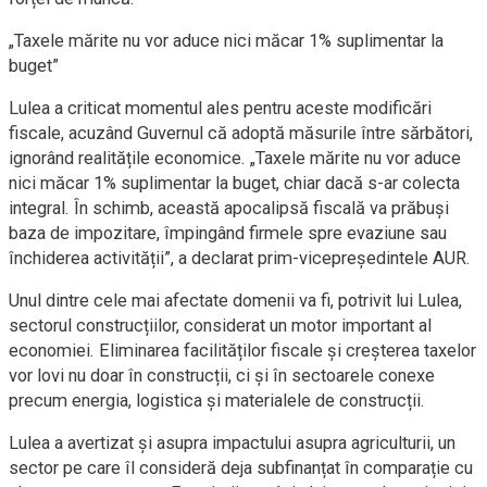
„Taxele mărite nu vor aduce nici măcar 1% suplimentar la
buget”
Lulea a criticat momentul ales pentru aceste modificări
fiscale, acuzând Guvernul că adoptă măsurile între sărbători,
ignorând realitățile economice. „Taxele mărite nu vor aduce
nici măcar 1% suplimentar la buget, chiar dacă s-ar colecta
integral. În schimb, această apocalipsă fiscală va prăbuși
baza de impozitare, împingând firmele spre evaziune sau
închiderea activității”, a declarat prim-vicepreședintele AUR.
Unul dintre cele mai afectate domenii va fi, potrivit lui Lulea,
sectorul construcțiilor, considerat un motor important al
economiei. Eliminarea facilităților fiscale și creșterea taxelor
vor lovi nu doar în construcții, ci și în sectoarele conexe
precum energia, logistica și materialele de construcții.
Lulea a avertizat și asupra impactului asupra agriculturii, un
sector pe care îl consideră deja subfinanțat în comparație cu