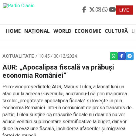
LIVE
HOME
NAȚIONAL
WORLD
ECONOMIE
CULTURĂ
L
ACTUALITATE
10:45 / 30/12/2024
WHATSAPP
FACEBO
TEL
AUR: „Apocalipsa fiscală va prăbuși
economia României”
Prim-vicepreședintele AUR, Marius Lulea, a lansat luni un
atac dur la adresa Guvernului, acuzându-l că prin majorarea
taxelor „pregătește apocalipsa fiscală” și lovește în plin
economia României. Într-un comunicat de presă transmis de
partid, Lulea susține că măsurile fiscale nu doar că nu vor
aduce venituri suplimentare semnificative la buget, dar vor
duce la evaziune fiscală, închiderea afacerilor și migrarea
forței de muncă.