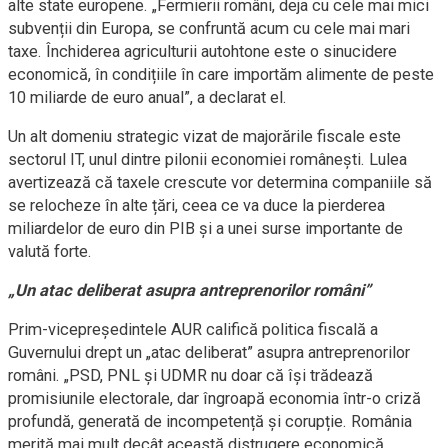
alte state europene. „Fermierii români, deja cu cele mai mici
subvenții din Europa, se confruntă acum cu cele mai mari
taxe. Închiderea agriculturii autohtone este o sinucidere
economică, în condițiile în care importăm alimente de peste
10 miliarde de euro anual”, a declarat el.
Un alt domeniu strategic vizat de majorările fiscale este
sectorul IT, unul dintre pilonii economiei românești. Lulea
avertizează că taxele crescute vor determina companiile să
se relocheze în alte țări, ceea ce va duce la pierderea
miliardelor de euro din PIB și a unei surse importante de
valută forte.
„Un atac deliberat asupra antreprenorilor români”
Prim-vicepreședintele AUR califică politica fiscală a
Guvernului drept un „atac deliberat” asupra antreprenorilor
români. „PSD, PNL și UDMR nu doar că își trădează
promisiunile electorale, dar îngroapă economia într-o criză
profundă, generată de incompetență și corupție. România
merită mai mult decât această distrugere economică