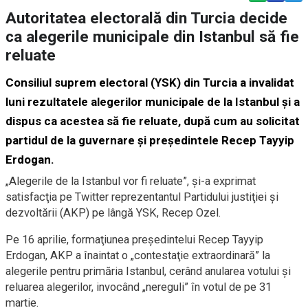
Autoritatea electorală din Turcia decide
ca alegerile municipale din Istanbul să fie
reluate
Consiliul suprem electoral (YSK) din Turcia a invalidat
luni rezultatele alegerilor municipale de la Istanbul şi a
dispus ca acestea să fie reluate, după cum au solicitat
partidul de la guvernare şi preşedintele Recep Tayyip
Erdogan
.
„Alegerile de la Istanbul vor fi reluate”, şi-a exprimat
satisfacţia pe Twitter reprezentantul Partidului justiţiei şi
dezvoltării (AKP) pe lângă YSK, Recep Ozel.
Pe 16 aprilie, formaţiunea preşedintelui Recep Tayyip
Erdogan, AKP a înaintat o „contestaţie extraordinară” la
alegerile pentru primăria Istanbul, cerând anularea votului şi
reluarea alegerilor, invocând „nereguli” în votul de pe 31
martie.