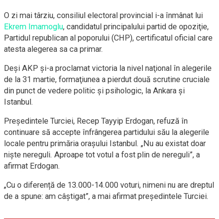
O zi mai târziu, consiliul electoral provincial i-a înmânat lui
Ekrem Imamoglu
, candidatul principalului partid de opoziţie,
Partidul republican al poporului (CHP), certificatul oficial care
atesta alegerea sa ca primar.
Deşi AKP şi-a proclamat victoria la nivel naţional în alegerile
de la 31 martie, formaţiunea a pierdut două scrutine cruciale
din punct de vedere politic şi psihologic, la Ankara şi
Istanbul.
Președintele Turciei, Recep Tayyip Erdogan, refuză în
continuare să accepte înfrângerea partidului său la alegerile
locale pentru primăria orașului Istanbul. „Nu au existat doar
niște nereguli. Aproape tot votul a fost plin de nereguli”, a
afirmat Erdogan.
„Cu o diferență de 13.000-14.000 voturi, nimeni nu are dreptul
de a spune: am câștigat”, a mai afirmat președintele Turciei.