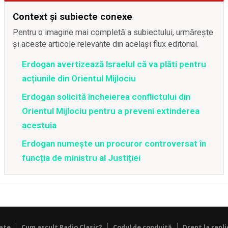
Context și subiecte conexe
Pentru o imagine mai completă a subiectului, urmărește
și aceste articole relevante din același flux editorial.
Erdogan avertizează Israelul că va plăti pentru
acțiunile din Orientul Mijlociu
Erdogan solicită încheierea conflictului din
Orientul Mijlociu pentru a preveni extinderea
acestuia
Erdogan numește un procuror controversat în
funcția de ministru al Justiției
tate
Cum ascult Radio Clasic?
Codul de conduită
Drept la repli