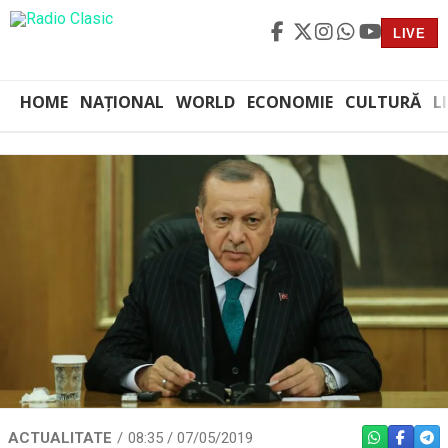
LIVE
HOME
NAȚIONAL
WORLD
ECONOMIE
CULTURĂ
L
ACTUALITATE
08:35 / 07/05/2019
WHATSAPP
FACEBO
TEL