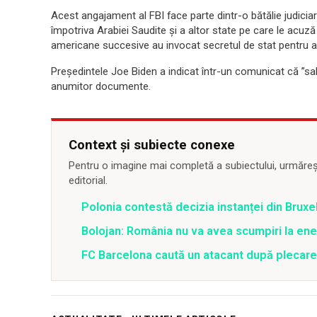
Acest angajament al FBI face parte dintr-o bătălie judiciar
împotriva Arabiei Saudite şi a altor state pe care le acuz
americane succesive au invocat secretul de stat pentru 
Preşedintele Joe Biden a indicat într-un comunicat că ”sa
anumitor documente.
Context și subiecte conexe
Pentru o imagine mai completă a subiectului, urmărește
editorial.
Polonia contestă decizia instanței din Bruxe
Bolojan: România nu va avea scumpiri la energ
FC Barcelona caută un atacant după plecar