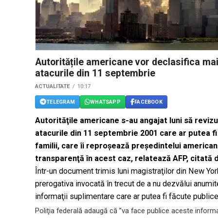
Autoritățile americane vor declasifica ma
atacurile din 11 septembrie
ACTUALITATE
10:17
TELEGRAM
WHATSAPP
FACEBOOK
Autorităţile americane s-au angajat luni să revi
atacurile din 11 septembrie 2001 care ar putea fi
familii, care îi reproşează preşedintelui american
transparenţă în acest caz, relatează AFP, citată
Într-un document trimis luni magistraţilor din New Yo
prerogativa invocată în trecut de a nu dezvălui anumi
informaţii suplimentare care ar putea fi făcute publice
Poliţia federală adaugă că ”va face publice aceste informaţ