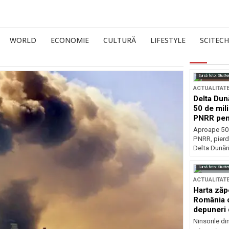
WORLD
ECONOMIE
CULTURĂ
LIFESTYLE
SCITECH
Sursă foto: Shutte
ACTUALITAT
Delta Dun
50 de mil
PNRR pen
esențiale
Aproape 50 
PNRR, pierdu
Delta Dunării
Sursă foto: Shutte
ACTUALITAT
Harta zăp
România c
depuneri 
Ninsorile di