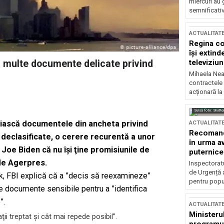
miercuri au 
semnificati
ACTUALITAT
Regina co
își extind
televiziun
i multe documente delicate privind
Mihaela Nea
contractele 
acționară la
Sursă foto: Shutte
zuiască documentele din ancheta privind
ACTUALITAT
Recomandă
 declasificate, o cerere recurentă a unor
în urma av
 Joe Biden că nu îşi ţine promisiunile de
puternice
 de Agerpres.
Inspectoratu
de Urgență 
rk, FBI explică că a ”decis să reexamineze”
pentru popula
te documente sensibile pentru a ”identifica
”.
ACTUALITAT
Ministerul
ii treptat şi cât mai repede posibil”.