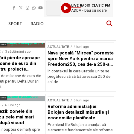
LIVE RADIO CLASIC FM
ADDA - Dau cu soare
SPORT
RADIO
rstock
ACTUALITATE
4 luni ago
E
3 săptămâni ago
Nava-școală “Mircea” pornește
ării pierde aproape
spre New York pentru a marca
ioane de euro din
Freedom250, cea de-a 250-a
tru proiecte
aniversare a Statelor Unite
În contextul în care Statele Unite se
de milioane de euro din
pregătesc să sărbătorească 250 de
ți pentru Delta Dunării
ani de...
...
rstock
ACTUALITATE
6 luni ago
E
6 luni ago
Reforma administrației:
ezii: zonele din
Bolojan detaliază măsurile și
u cele mai mari
economiile planificate
după viscol
Premierul Ilie Bolojan a anunțat că
n noaptea de marți spre
elementele fundamentale ale reformei