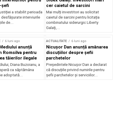
 interviurilor pentru
Sidex Galați: Investitori mari
-șefi
cer caietul de sarcini
stiției a stabilit perioada
Mai mulți investitori au solicitat
i desfășurate interviurile
caietul de sarcini pentru licitația
ile de...
combinatului siderurgic Liberty
Galați,...
E
6 luni ago
ACTUALITATE
6 luni ago
 Mediului anunță
Nicușor Dan anunță amânarea
n Romsilva pentru
discuțiilor despre șefii
 tăierilor ilegale
parchetelor
iului, Diana Buzoianu, a
Președintele Nicușor Dan a declarat
 speră ca săptămâna
că discuțiile privind numirile pentru
fie adoptată...
șefii parchetelor și serviciilor...