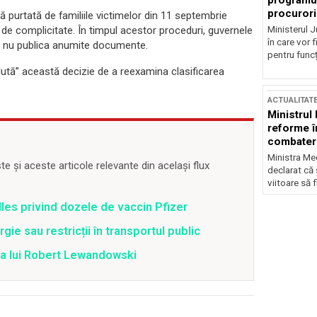
programul
procurori
ă purtată de familiile victimelor din 11 septembrie
Ministerul Ju
ă de complicitate. În timpul acestor proceduri, guvernele
în care vor f
a nu publica anumite documente.
pentru funcți
lută” această decizie de a reexamina clasificarea
ACTUALITAT
Ministrul
reforme î
combaterea
Ministra Med
 și aceste articole relevante din același flux
declarat că
viitoare să 
lles privind dozele de vaccin Pfizer
ie sau restricții în transportul public
ea lui Robert Lewandowski