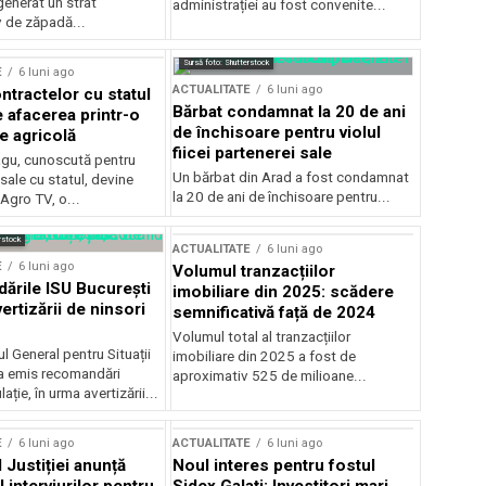
generat un strat
administrației au fost convenite...
v de zăpadă...
Sursă foto: Shutterstock
E
6 luni ago
ACTUALITATE
6 luni ago
ntractelor cu statul
Bărbat condamnat la 20 de ani
e afacerea printr-o
de închisoare pentru violul
e agricolă
fiicei partenerei sale
gu, cunoscută pentru
Un bărbat din Arad a fost condamnat
sale cu statul, devine
la 20 de ani de închisoare pentru...
 Agro TV, o...
rstock
ACTUALITATE
6 luni ago
E
6 luni ago
Volumul tranzacțiilor
rile ISU București
imobiliare din 2025: scădere
ertizării de ninsori
semnificativă față de 2024
Volumul total al tranzacțiilor
l General pentru Situații
imobiliare din 2025 a fost de
a emis recomandări
aproximativ 525 de milioane...
ție, în urma avertizării...
E
6 luni ago
ACTUALITATE
6 luni ago
 Justiției anunță
Noul interes pentru fostul