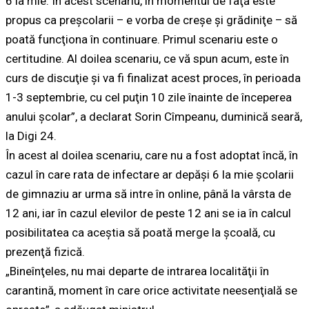
6 la mie. În acest scenariu, în momentul de faţă este
propus ca preşcolarii – e vorba de creşe şi grădiniţe – să
poată funcţiona în continuare. Primul scenariu este o
certitudine. Al doilea scenariu, ce vă spun acum, este în
curs de discuţie şi va fi finalizat acest proces, în perioada
1-3 septembrie, cu cel puţin 10 zile înainte de începerea
anului şcolar”, a declarat Sorin Cîmpeanu, duminică seară,
la Digi 24.
În acest al doilea scenariu, care nu a fost adoptat încă, în
cazul în care rata de infectare ar depăşi 6 la mie şcolarii
de gimnaziu ar urma să intre în online, până la vârsta de
12 ani, iar în cazul elevilor de peste 12 ani se ia în calcul
posibilitatea ca aceştia să poată merge la şcoală, cu
prezenţă fizică.
„Bineînţeles, nu mai departe de intrarea localităţii în
carantină, moment în care orice activitate neesenţială se