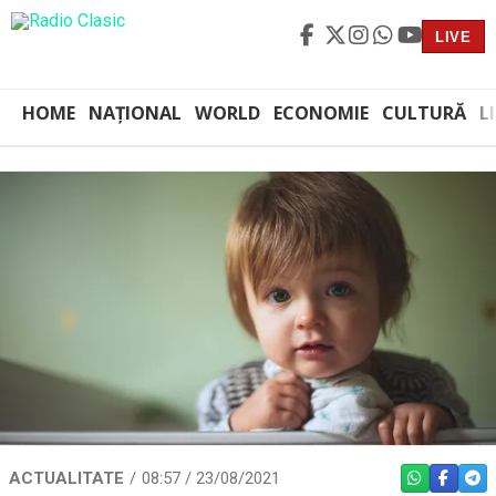
LIVE
HOME
NAȚIONAL
WORLD
ECONOMIE
CULTURĂ
L
ACTUALITATE
08:57 / 23/08/2021
WHATSAPP
FACEBO
TEL