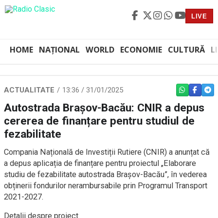
LIVE
HOME
NAȚIONAL
WORLD
ECONOMIE
CULTURĂ
L
ACTUALITATE
13:36 / 31/01/2025
WHATSAPP
FACEBO
TEL
Autostrada Brașov-Bacău: CNIR a depus
cererea de finanțare pentru studiul de
fezabilitate
Compania Națională de Investiții Rutiere (CNIR) a anunțat că
a depus aplicația de finanțare pentru proiectul „Elaborare
studiu de fezabilitate autostrada Brașov-Bacău”, în vederea
obținerii fondurilor nerambursabile prin Programul Transport
2021-2027.
Detalii despre proiect