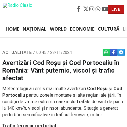
LIVE
HOME
NAȚIONAL
WORLD
ECONOMIE
CULTURĂ
L
ACTUALITATE
00:45 / 23/11/2024
WHATSAPP
FACEBO
TEL
Avertizări Cod Roșu și Cod Portocaliu în
România: Vânt puternic, viscol și trafic
afectat
Meteorologii au emis mai multe avertizări
Cod Roșu
și
Cod
Portocaliu
pentru zonele montane și alte regiuni ale țării, în
condiții de vreme extremă care includ rafale de vânt de până
la 140 km/h, viscol și ninsori abundente. Situația a generat
perturbări semnificative în traficul feroviar și rutier.
Trafic feroviar perturbat