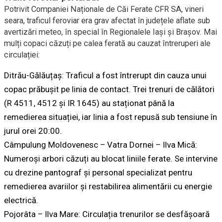
Potrivit Companiei Naționale de Căi Ferate CFR SA, vineri
seara, traficul feroviar era grav afectat în județele aflate sub
avertizări meteo, în special în Regionalele Iași și Brașov. Mai
mulți copaci căzuți pe calea ferată au cauzat întreruperi ale
circulației:
Ditrău-Gălăuțaș: Traficul a fost întrerupt din cauza unui
copac prăbușit pe linia de contact. Trei trenuri de călători
(R 4511, 4512 și IR 1645) au staționat până la
remedierea situației, iar linia a fost repusă sub tensiune în
jurul orei 20:00.
Câmpulung Moldovenesc – Vatra Dornei – Ilva Mică:
Numeroși arbori căzuți au blocat liniile ferate. Se intervine
cu drezine pantograf și personal specializat pentru
remedierea avariilor și restabilirea alimentării cu energie
electrică.
Pojorâta – Ilva Mare: Circulația trenurilor se desfășoară