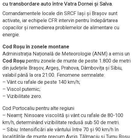
cu transbordare auto între Vatra Dornei și Salva.
Comandamentele locale din SRCF Iași și Brașov sunt
activate, iar echipele CFR intervin pentru îndepărtarea
copacilor și remedierea problemelor de alimentare cu
energie.
Cod Roșu în zonele montane
Administrația Națională de Meteorologie (ANM) a emis un
Cod Roșu
pentru zonele de munte de peste 1.800 de metri
din județele Brașov, Argeș, Prahova, Dâmbovița și Sibiu,
valabil până la ora 21:00. Fenomene semnalate:
– Vânt cu rafale de peste 140 km/h;
– Viscol puternic;
– Vizibilitate zero.
Cod Portocaliu pentru alte regiuni
– Neamț: Ninsoare viscolită și vânt cu rafale de 80-100
km/h, determinând vizibilitate redusă sub 50 de metri.
– Sibiu: Intensificări ale vântului între 70 și 90 km/h în
localitățile de munte precum Avrig, Tălmaciu și Turnu Roșu.