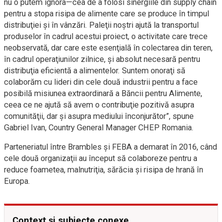
nu o putem ignora—cea de a folosi sinergiile din supply chain
pentru a stopa risipa de alimente care se produce în timpul
distribuţiei şi în vânzări. Paleţii noştri ajută la transportul
produselor în cadrul acestui proiect, o activitate care trece
neobservată, dar care este esenţială în colectarea din teren,
în cadrul operaţiunilor zilnice, şi absolut necesară pentru
distribuţia eficientă a alimentelor. Suntem onoraţi să
colaborăm cu lideri din cele două industrii pentru a face
posibilă misiunea extraordinară a Băncii pentru Alimente,
ceea ce ne ajută să avem o contribuţie pozitivă asupra
comunităţii, dar şi asupra mediului înconjurător”, spune
Gabriel Ivan, Country General Manager CHEP Romania.
Parteneriatul între Brambles şi FEBA a demarat în 2016, când
cele două organizaţii au început să colaboreze pentru a
reduce foametea, malnutriţia, sărăcia şi risipa de hrană în
Europa.
Context și subiecte conexe