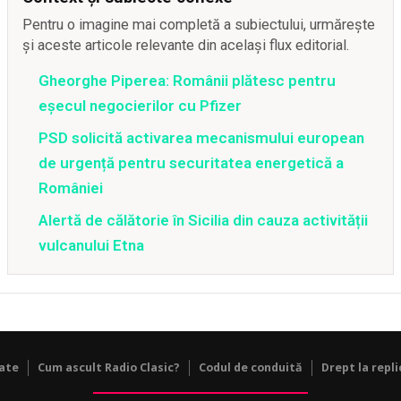
Pentru o imagine mai completă a subiectului, urmărește
și aceste articole relevante din același flux editorial.
Gheorghe Piperea: Românii plătesc pentru
eșecul negocierilor cu Pfizer
PSD solicită activarea mecanismului european
de urgență pentru securitatea energetică a
României
Alertă de călătorie în Sicilia din cauza activității
vulcanului Etna
tate
Cum ascult Radio Clasic?
Codul de conduită
Drept la repli