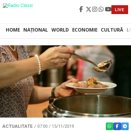
LIVE
HOME
NAȚIONAL
WORLD
ECONOMIE
CULTURĂ
L
ACTUALITATE
07:00 / 15/11/2019
WHATSAPP
FACEBO
TEL