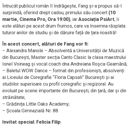
Întrucât publicul român îl îndrăgește, Fang și-a propus să-l
surprindă, oferind drept cadou, primului său concert
(10
martie, Cinema Pro, Ora 19:00)
, iar
Asociația PsiArt
, îi
este alături pe acest drum frumos, care va însemna răsplata
tuturor anilor de studiu și de dăruire față de țara noastră!
În acest concert, alături de Fang vor fi:
– Alexandra Manole – Absolventă a Universității de Muzică
din București, Master secția Canto Clasic la clasa maestrului
Ionel Voineag și vocal coach dna Andreiana Roșca-Geamănă;
– Baletul WOW Dance – format din profesioniști, absolvenți
ai Liceului de Coregrafie “Floria Capsali” București și ai
studiilor superioare cu profil coregrafic și regizoral. Au
evoluat pe scene importante din București, din țară, dar și din
străinătate;
– Grădinița Little Oaks Academy;
– Școala Gimnazială Nr. 88.
Invitat special: Felicia Filip