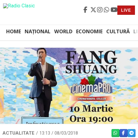
LIVE
HOME
NAȚIONAL
WORLD
ECONOMIE
CULTURĂ
L
ACTUALITATE
13:13 / 08/03/2018
WHATSAPP
FACEBO
TEL