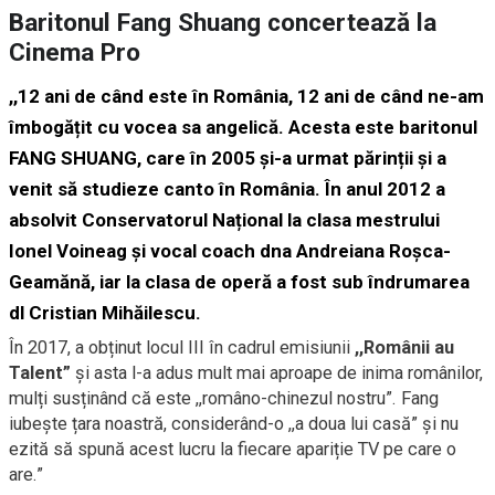
Baritonul Fang Shuang concertează la
Cinema Pro
,,12 ani de când este în România, 12 ani de când ne-am
îmbogățit cu vocea sa angelică. Acesta este baritonul
FANG SHUANG, care în 2005 și-a urmat părinții și a
venit să studieze canto în România. În anul 2012 a
absolvit Conservatorul Național la clasa mestrului
Ionel Voineag și vocal coach dna Andreiana Roșca-
Geamănă, iar la clasa de operă a fost sub îndrumarea
dl Cristian Mihăilescu.
În 2017, a obținut locul III în cadrul emisiunii
,,Românii au
Talent”
și asta l-a adus mult mai aproape de inima românilor,
mulți susținând că este ,,româno-chinezul nostru”. Fang
iubește țara noastră, considerând-o ,,a doua lui casă” și nu
ezită să spună acest lucru la fiecare apariție TV pe care o
are.”