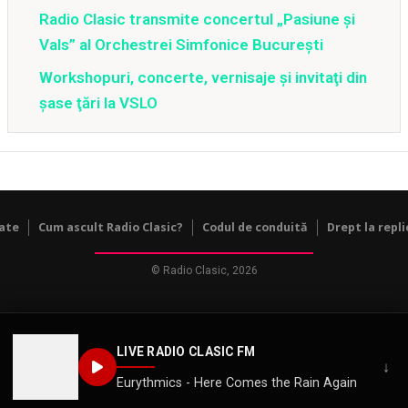
Radio Clasic transmite concertul „Pasiune și
Vals” al Orchestrei Simfonice București
Workshopuri, concerte, vernisaje şi invitaţi din
şase ţări la VSLO
tate
Cum ascult Radio Clasic?
Codul de conduită
Drept la repli
© Radio Clasic, 2026
LIVE RADIO CLASIC FM
↓
Eurythmics - Here Comes the Rain Again