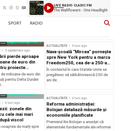
LIVE RADIO CLASIC FM
The Wallflowers - One Headlight
SPORT
RADIO
rstock
ACTUALITATE
4 luni ago
E
3 săptămâni ago
Nava-școală “Mircea” pornește
ării pierde aproape
spre New York pentru a marca
ioane de euro din
Freedom250, cea de-a 250-a
tru proiecte
aniversare a Statelor Unite
În contextul în care Statele Unite se
de milioane de euro din
pregătesc să sărbătorească 250 de
ți pentru Delta Dunării
ani de...
...
rstock
ACTUALITATE
6 luni ago
E
6 luni ago
Reforma administrației:
ezii: zonele din
Bolojan detaliază măsurile și
u cele mai mari
economiile planificate
după viscol
Premierul Ilie Bolojan a anunțat că
n noaptea de marți spre
elementele fundamentale ale reformei