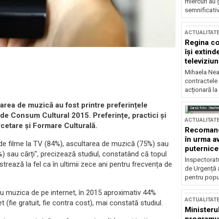
miercuri au 
semnificati
ACTUALITAT
Regina co
își extind
televiziun
Mihaela Nea
contractele 
acționară la
ltarea de muzică au fost printre preferințele
Sursă foto: Shutte
i de Consum Cultural 2015. Preferințe, practici și
ACTUALITAT
ercetare și Formare Culturală.
Recomandă
în urma av
a de filme la TV (84%), ascultarea de muzică (75%) sau
puternice
%) sau cărți", precizează studiul, constatând că topul
Inspectoratu
trează la fel ca în ultimii zece ani pentru frecvența de
de Urgență 
pentru popula
au muzica de pe internet, în 2015 aproximativ 44%
ACTUALITAT
 (fie gratuit, fie contra cost), mai constată studiul.
Ministerul