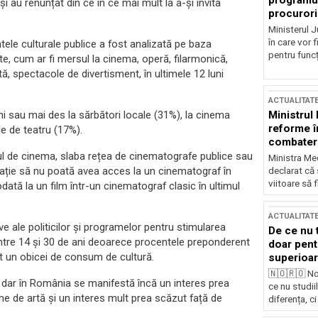
programul
i au renunțat din ce în ce mai mult la a-și invita
procurori
Ministerul Ju
în care vor f
tele culturale publice a fost analizată pe baza
pentru funcți
te, cum ar fi mersul la cinema, operă, filarmonică,
tă, spectacole de divertisment, în ultimele 12 luni
ACTUALITAT
Ministrul
uni sau mai des la sărbători locale (31%), la cinema
reforme î
e de teatru (17%).
combaterea
l de cinema, slaba rețea de cinematografe publice sau
Ministra Med
ulație să nu poată avea acces la un cinematograf în
declarat că
viitoare să 
dată la un film într-un cinematograf clasic în ultimul
ACTUALITAT
ve ale politicilor și programelor pentru stimularea
De ce nu 
 între 14 și 30 de ani deoarece procentele preponderent
doar pentr
at un obicei de consum de cultură.
superioar
🇳🇴🇷🇴 No
, dar în România se manifestă încă un interes prea
ce nu studii
e de artă și un interes mult prea scăzut față de
diferența, ci