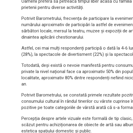
Oamenii preferă să petreacă timpul liber acasă cu familia ș
prietenii pentru diverse activități.
Potrivit Barometrului, frecvența de participare la evenimen
numărului aproximativ de participări la astfel de evenimen
sărbători locale, mersul la teatru, muzee și expoziții de ar
dinaintea aplicării chestionarului.
Astfel, cei mai mulți respondenți participă o dată la 4-6 l
(28%), la spectacole de divertisment (22%) și la spectacol
Totodată, deși există o nevoie manifestă pentru consumu
private la nivel național face ca aproximativ 50% din pop
localitate, aproximativ 80% dintre respondenți nefiind nicio
an.
Potrivit Barometrului, se constată primele rezultate poziti
consumului cultural în rândul tinerilor cu vârste cuprinse
pozitive pe toate categoriile de vârstă arată că s-a form
Percepția despre artele vizuale este formală de tip clasic
scăzut pentru achiziționarea de obiecte de artă sau album
estetica spațiului domestic și public.