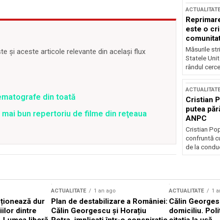
ACTUALITAT
Reprimare
este o cri
comunitate
Măsurile stri
 și aceste articole relevante din același flux
Statele Unit
rândul cerce
ACTUALITAT
matografe din toată
Cristian 
putea păr
mai bun repertoriu de filme din reţeaua
ANPC
Cristian Po
confruntă cu
de la conduc
ACTUALITATE
1 an ago
ACTUALITATE
1 a
cționează dur
Plan de destabilizare a României:
Călin Georgesc
ilor dintre
Călin Georgescu și Horațiu
domiciliu. Poli