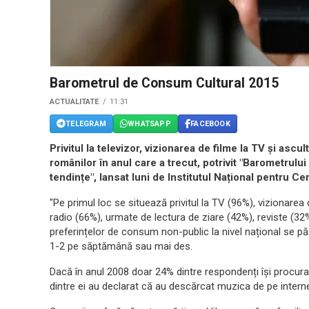
Barometrul de Consum Cultural 2015
ACTUALITATE
11:31
TELEGRAM
WHATSAPP
FACEBOOK
Privitul la televizor, vizionarea de filme la TV și ascu
românilor în anul care a trecut, potrivit "Barometrulu
tendințe", lansat luni de Institutul Național pentru C
"Pe primul loc se situează privitul la TV (96%), vizionare
radio (66%), urmate de lectura de ziare (42%), reviste (32
preferințelor de consum non-public la nivel național se păs
1-2 pe săptămână sau mai des.
Dacă în anul 2008 doar 24% dintre respondenți își procur
dintre ei au declarat că au descărcat muzica de pe internet