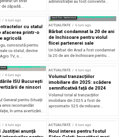
generat un strat
administrației au fost convenite...
v de zăpadă...
Sursă foto: Shutterstock
E
6 luni ago
ACTUALITATE
6 luni ago
ntractelor cu statul
Bărbat condamnat la 20 de ani
e afacerea printr-o
de închisoare pentru violul
e agricolă
fiicei partenerei sale
gu, cunoscută pentru
Un bărbat din Arad a fost condamnat
sale cu statul, devine
la 20 de ani de închisoare pentru...
 Agro TV, o...
rstock
ACTUALITATE
6 luni ago
E
6 luni ago
Volumul tranzacțiilor
rile ISU București
imobiliare din 2025: scădere
ertizării de ninsori
semnificativă față de 2024
Volumul total al tranzacțiilor
l General pentru Situații
imobiliare din 2025 a fost de
a emis recomandări
aproximativ 525 de milioane...
ție, în urma avertizării...
E
6 luni ago
ACTUALITATE
6 luni ago
 Justiției anunță
Noul interes pentru fostul