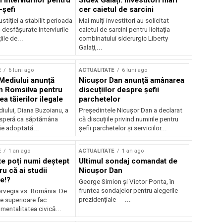
 interviurilor pentru
Sidex Galați: Investitori mari
-șefi
cer caietul de sarcini
stiției a stabilit perioada
Mai mulți investitori au solicitat
i desfășurate interviurile
caietul de sarcini pentru licitația
ile de...
combinatului siderurgic Liberty
Galați,...
E
6 luni ago
ACTUALITATE
6 luni ago
 Mediului anunță
Nicușor Dan anunță amânarea
n Romsilva pentru
discuțiilor despre șefii
 tăierilor ilegale
parchetelor
iului, Diana Buzoianu, a
Președintele Nicușor Dan a declarat
 speră ca săptămâna
că discuțiile privind numirile pentru
fie adoptată...
șefii parchetelor și serviciilor...
E
1 an ago
ACTUALITATE
1 an ago
te poți numi deștept
Ultimul sondaj comandat de
u că ai studii
Nicușor Dan
e!?
George Simion și Victor Ponta, în
fruntea sondajelor pentru alegerile
rvegia vs. România: De
prezidențiale ...
le superioare fac
 mentalitatea civică...