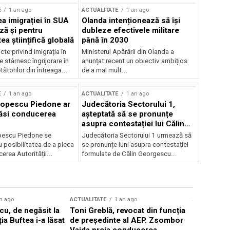
E
1 an ago
ACTUALITATE
1 an ago
a imigrației în SUA
Olanda intenționează să își
ză și pentru
dubleze efectivele militare
a științifică globală
până în 2030
cte privind imigrația în
Ministerul Apărării din Olanda a
e stârnesc îngrijorare în
anunțat recent un obiectiv ambițios
tătorilor din întreaga...
de a mai mult...
E
1 an ago
ACTUALITATE
1 an ago
Popescu Piedone ar
Judecătoria Sectorului 1,
ăsi conducerea
așteptată să se pronunțe
asupra contestației lui Călin
Georgescu privind controlul
pescu Piedone se
Judecătoria Sectorului 1 urmează să
judiciar
 posibilitatea de a pleca
se pronunțe luni asupra contestației
erea Autorității...
formulate de Călin Georgescu...
n ago
ACTUALITATE
1 an ago
ACTUALITATE
u, de negăsit la
Toni Greblă, revocat din funcția
Ilie Boloj
ția Buftea i-a lăsat
de președinte al AEP. Zsombor
alegerilor