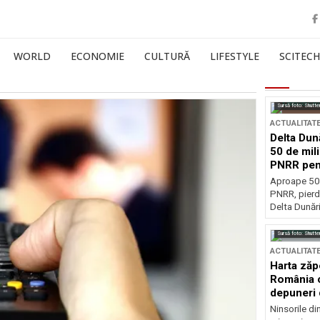
WORLD
ECONOMIE
CULTURĂ
LIFESTYLE
SCITECH
Sursă foto: Shutte
ACTUALITAT
Delta Dun
50 de mil
PNRR pen
esențiale
Aproape 50 
PNRR, pierdu
Delta Dunării
Sursă foto: Shutte
ACTUALITAT
Harta zăp
România c
depuneri 
Ninsorile di