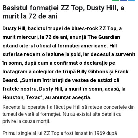
Basistul formației ZZ Top, Dusty Hill, a
murit la 72 de ani
Dusty Hill, basistul trupei de blues-rock ZZ Top, a
murit miercuri, la 72 de ani, anunță The Guardian
citând site-ul oficial al formației americane. Hill
suferise recent o leziune la șold, iar decesul a survenit
în somn, după cum a confirmat o declarație pe
Instagram a colegilor de trupă Billy Gibbons și Frank
Beard. „Suntem întristați de vestea de astăzi că
fratele nostru, Dusty Hill, a murit în somn, acasă, la
Houston, Texas”, au anunțat aceștia.
Recenta lui operație l-a făcut pe Hill să rateze concertele din
turneul de vară al formației. Nu au existat alte detalii cu
privire la cauza morții.
Primul single al lui ZZ Top a fost lansat în 1969 după