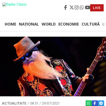
LIVE
HOME
NAȚIONAL
WORLD
ECONOMIE
CULTURĂ
L
ACTUALITATE
08:51 / 29/07/2021
WHATSAPP
FACEBO
TEL