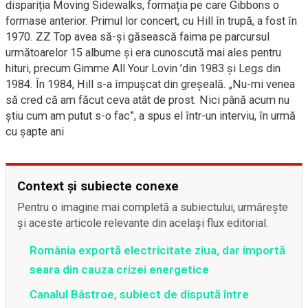
dispariția Moving Sidewalks, formația pe care Gibbons o
formase anterior. Primul lor concert, cu Hill în trupă, a fost în
1970. ZZ Top avea să-și găsească faima pe parcursul
următoarelor 15 albume și era cunoscută mai ales pentru
hituri, precum Gimme All Your Lovin ’din 1983 și Legs din
1984. În 1984, Hill s-a împușcat din greșeală. „Nu-mi venea
să cred că am făcut ceva atât de prost. Nici până acum nu
știu cum am putut s-o fac”, a spus el într-un interviu, în urmă
cu șapte ani
Context și subiecte conexe
Pentru o imagine mai completă a subiectului, urmărește
și aceste articole relevante din același flux editorial.
România exportă electricitate ziua, dar importă
seara din cauza crizei energetice
Canalul Bâstroe, subiect de dispută între