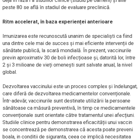
deja în faza I a studiilor clinice (studiu pe oameni) și alte
peste 80 se află în stadiul de evaluare preclinică.
Ritm accelerat, în baza experienței anterioare
Imunizarea este recunoscută unanim de specialiști ca fiind
una dintre cele mai de succes și mai eficiente intervenții de
sănătate publică, la scară mondială. În prezent, vaccinurile
previn aproximativ 30 de boli infecțioase și, datorită lor, între
2 și 3 milioane de vieți omenești sunt salvate anual, la nivel
global.
Dezvoltarea vaccinului este un proces complex și îndelungat,
care diferă de dezvoltarea medicamentelor convenționale.
Într-adevăr, vaccinurile sunt destinate utilizării la persoane
sănătoase ca măsură preventivă, în timp ce medicamentele
convenționale sunt orientate către tratamentul unei afecțiuni.
Studiile clinice pentru demonstrarea eficacității unui vaccin
se concentrează pe demonstrarea că acesta poate preveni
boala, in conditii de siguranta, ceea ce implică necesitatea