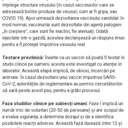
înțelege structura virusului (în cazul vaccinurilor care se
adresează bolilor produse de virusuri, cum ar fi gripa, sau
COVID 19). Apoi urmează dezvoltarea vaccinului candidat: în
mod normal, vaccinurile sunt dezvoltate din agenți patogeni
„în creștere”, care sunt fie inactivi, fie atenuați. Odată
injectate într-o gazdă, acestea declanșează un răspuns imun
pentru a fi protejat împotriva virusului real.
Testare preclinică:
Înainte ca un vaccin să poată fi testat în
studii clince pe oameni, acesta este investigat cu atenție în
laborator. Această etapă implică, de obicei, încercări pe
animale. În cazul dezvoltarii unui vaccin împotriva SARS-
CoV-2, autoritățile de reglementare au permis cercetătorilor
să sară peste acest pas, pentru a grăbi procesul.
Faza studiilor clinice pe subiecți umani:
Faza I implică un
număr mic de voluntari (20-50 de persoane) și are scopul de
a evalua siguranța, a determina dozajul și de a identifica
posibilele reacții adverse. Această fază durează între 12 și