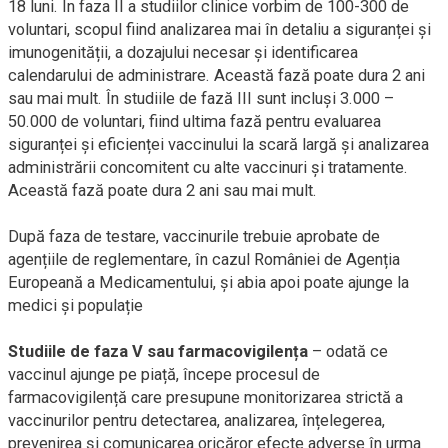
18 luni. În faza II a studiilor clinice vorbim de 100-300 de
voluntari, scopul fiind analizarea mai în detaliu a siguranței și
imunogenității, a dozajului necesar și identificarea
calendarului de administrare. Această fază poate dura 2 ani
sau mai mult. În studiile de fază III sunt incluși 3.000 –
50.000 de voluntari, fiind ultima fază pentru evaluarea
siguranței și eficienței vaccinului la scară largă și analizarea
administrării concomitent cu alte vaccinuri și tratamente.
Această fază poate dura 2 ani sau mai mult.
După faza de testare, vaccinurile trebuie aprobate de
agențiile de reglementare, în cazul României de Agenția
Europeană a Medicamentului, și abia apoi poate ajunge la
medici și populație
Studiile de faza V sau farmacovigilența
– odată ce
vaccinul ajunge pe piață, începe procesul de
farmacovigilență care presupune monitorizarea strictă a
vaccinurilor pentru detectarea, analizarea, înțelegerea,
prevenirea și comunicarea oricăror efecte adverse în urma