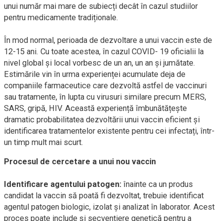
unui număr mai mare de subiecți decât în ​​cazul studiilor
pentru medicamente tradiționale.
În mod normal, perioada de dezvoltare a unui vaccin este de
12-15 ani. Cu toate acestea, în cazul COVID- 19 oficialii la
nivel global și local vorbesc de un an, un an și jumătate.
Estimările vin în urma experienței acumulate deja de
companiile farmaceutice care dezvoltă astfel de vaccinuri
sau tratamente, în lupta cu virusuri similare precum MERS,
SARS, gripă, HIV. Această experiență îmbunătățește
dramatic probabilitatea dezvoltării unui vaccin eficient și
identificarea tratamentelor existente pentru cei infectați, într-
un timp mult mai scurt.
Procesul de cercetare a unui nou vaccin
Identificare agentului patogen:
înainte ca un produs
candidat la vaccin să poată fi dezvoltat, trebuie identificat
agentul patogen biologic, izolat și analizat în laborator. Acest
proces poate include și secvențiere genetică pentru a