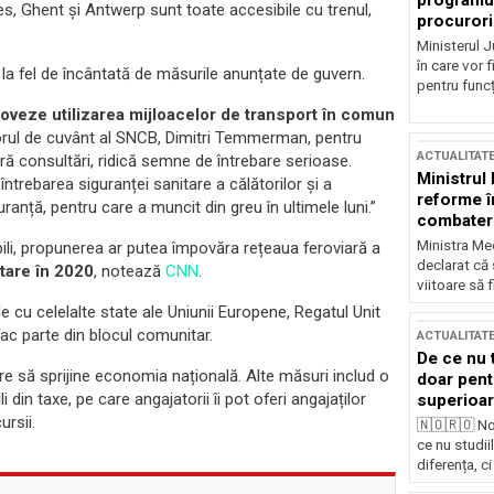
programul
es, Ghent și Antwerp sunt toate accesibile cu trenul,
procurori
Ministerul Ju
în care vor f
la fel de încântată de măsurile anunțate de guvern.
pentru funcți
oveze utilizarea mijloacelor de transport în comun
torul de cuvânt al SNCB, Dimitri Temmerman, pentru
ACTUALITAT
ără consultări, ridică semne de întrebare serioase.
Ministrul
întrebarea siguranței sanitare a călătorilor și a
reforme î
ranță, pentru care a muncit din greu în ultimele luni.”
combaterea
Ministra Med
gibili, propunerea ar putea împovăra rețeaua feroviară a
declarat că
tare în 2020
, notează
CNN
.
viitoare să 
e cu celelalte state ale Uniunii Europene, Regatul Unit
ac parte din blocul comunitar.
ACTUALITAT
De ce nu 
are să sprijine economia națională. Alte măsuri includ o
doar pentr
din taxe, pe care angajatorii îi pot oferi angajaților
superioar
ursii.
🇳🇴🇷🇴 No
ce nu studii
diferența, ci