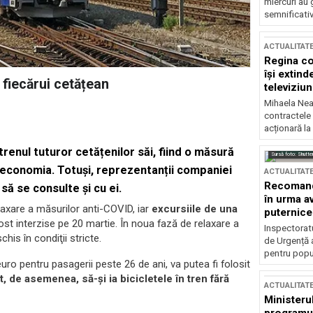
miercuri au 
semnificati
ACTUALITAT
Regina co
își extind
l fiecărui cetățean
televiziun
Mihaela Nea
contractele 
acționară la
trenul tuturor cetățenilor săi, fiind o măsură
Sursă foto: Shutte
ne economia. Totuși, reprezentanții companiei
ACTUALITAT
Recomandă
să se consulte și cu ei.
în urma av
elaxare a măsurilor anti-COVID, iar
excursiile de una
puternice
ost interzise pe 20 martie. În noua fază de relaxare a
Inspectoratu
chis în condiţii stricte.
de Urgență 
pentru popula
ro pentru pasagerii peste 26 de ani, va putea fi folosit
t, de asemenea, să-și ia bicicletele în tren fără
ACTUALITAT
Ministerul