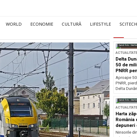
WORLD
ECONOMIE
CULTURĂ
LIFESTYLE
SCITECH
Sursă foto: Shutte
ACTUALITAT
Delta Dun
50 de mil
PNRR pen
esențiale
Aproape 50 
PNRR, pierdu
Delta Dunării
Sursă foto: Shutte
ACTUALITAT
Harta zăp
România c
depuneri 
Ninsorile di