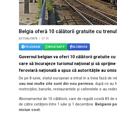
Belgia oferă 10 călătorii gratuite cu trenu
ACTUALITATE
07:34
TELEGRAM
WHATSAPP
FACEBOOK
Guvernul belgian va oferi 10 călătorii gratuite cu 
care să încurajeze turismul național și să spriji
feroviară națională a spus că autoritățile au omis 
De pe 8 iunie, statul european a intrat în a treia fază de r
sau mai multe zile sunt din nou permise
, după ce au f
restricţiilor, barurile, restaurantele și cafenelele s-au redes
Abonamentul de 10 călătorii, care de regulă costă 83 de eu
de către cetățeni între 1 iulie și 1 decembrie.
Belgienii po
niciun cost.