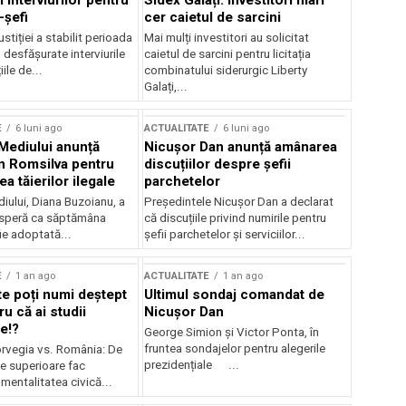
 interviurilor pentru
Sidex Galați: Investitori mari
-șefi
cer caietul de sarcini
stiției a stabilit perioada
Mai mulți investitori au solicitat
i desfășurate interviurile
caietul de sarcini pentru licitația
ile de...
combinatului siderurgic Liberty
Galați,...
E
6 luni ago
ACTUALITATE
6 luni ago
 Mediului anunță
Nicușor Dan anunță amânarea
n Romsilva pentru
discuțiilor despre șefii
 tăierilor ilegale
parchetelor
iului, Diana Buzoianu, a
Președintele Nicușor Dan a declarat
 speră ca săptămâna
că discuțiile privind numirile pentru
fie adoptată...
șefii parchetelor și serviciilor...
E
1 an ago
ACTUALITATE
1 an ago
te poți numi deștept
Ultimul sondaj comandat de
u că ai studii
Nicușor Dan
e!?
George Simion și Victor Ponta, în
fruntea sondajelor pentru alegerile
rvegia vs. România: De
prezidențiale ...
le superioare fac
 mentalitatea civică...