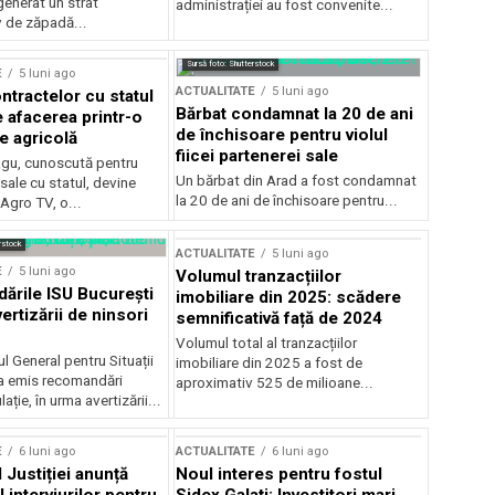
generat un strat
administrației au fost convenite...
v de zăpadă...
Sursă foto: Shutterstock
E
5 luni ago
ACTUALITATE
5 luni ago
ntractelor cu statul
Bărbat condamnat la 20 de ani
e afacerea printr-o
de închisoare pentru violul
e agricolă
fiicei partenerei sale
gu, cunoscută pentru
Un bărbat din Arad a fost condamnat
sale cu statul, devine
la 20 de ani de închisoare pentru...
 Agro TV, o...
rstock
ACTUALITATE
5 luni ago
E
5 luni ago
Volumul tranzacțiilor
rile ISU București
imobiliare din 2025: scădere
ertizării de ninsori
semnificativă față de 2024
Volumul total al tranzacțiilor
l General pentru Situații
imobiliare din 2025 a fost de
a emis recomandări
aproximativ 525 de milioane...
ție, în urma avertizării...
E
6 luni ago
ACTUALITATE
6 luni ago
 Justiției anunță
Noul interes pentru fostul