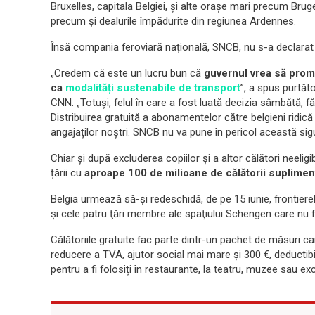
Bruxelles, capitala Belgiei, și alte orașe mari precum Brug
precum și dealurile împădurite din regiunea Ardennes.
Însă compania feroviară națională, SNCB, nu s-a declarat 
„Credem că este un lucru bun că
guvernul vrea să prom
ca
modalități sustenabile de transport
”, a spus purtă
CNN. „Totuși, felul în care a fost luată decizia sâmbătă, f
Distribuirea gratuită a abonamentelor către belgieni ridică 
angajaților noștri. SNCB nu va pune în pericol această sigu
Chiar și după excluderea copiilor și a altor călători neeli
țării cu
aproape 100 de milioane de călătorii suplimen
Belgia urmează să-și redeschidă, de pe 15 iunie, frontierel
şi cele patru ţări membre ale spaţiului Schengen care nu f
Călătoriile gratuite fac parte dintr-un pachet de măsuri c
reducere a TVA, ajutor social mai mare și 300 €, deductibili 
pentru a fi folosiți în restaurante, la teatru, muzee sau exc