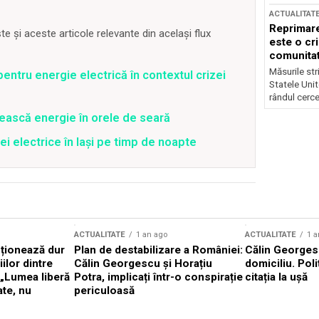
ACTUALITAT
Reprimare
 și aceste articole relevante din același flux
este o cri
comunitate
Măsurile stri
entru energie electrică în contextul crizei
Statele Unit
rândul cerce
ească energie în orele de seară
ei electrice în Iași pe timp de noapte
ACTUALITATE
1 an ago
ACTUALITATE
1 a
cționează dur
Plan de destabilizare a României:
Călin Georgesc
ilor dintre
Călin Georgescu și Horațiu
domiciliu. Poli
 „Lumea liberă
Potra, implicați într-o conspirație
citația la ușă
ate, nu
periculoasă