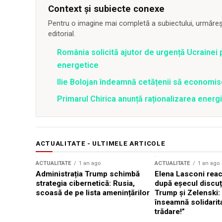
Context și subiecte conexe
Pentru o imagine mai completă a subiectului, urmărește
editorial.
România solicită ajutor de urgență Ucrainei p
energetice
Ilie Bolojan îndeamnă cetățenii să economis
Primarul Chirica anunță raționalizarea energi
ACTUALITATE - ULTIMELE ARTICOLE
ACTUALITATE
1 an ago
ACTUALITATE
1 an ago
Administrația Trump schimbă
Elena Lasconi rea
strategia cibernetică: Rusia,
după eșecul discuți
scoasă de pe lista amenințărilor
Trump și Zelenski:
înseamnă solidarit
trădare!”