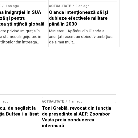
E
1 an ago
ACTUALITATE
1 an ago
a imigrației în SUA
Olanda intenționează să își
ză și pentru
dubleze efectivele militare
a științifică globală
până în 2030
cte privind imigrația în
Ministerul Apărării din Olanda a
e stârnesc îngrijorare în
anunțat recent un obiectiv ambițios
tătorilor din întreaga...
de a mai mult...
n ago
ACTUALITATE
1 an ago
ACTUALITATE
u, de negăsit la
Toni Greblă, revocat din funcția
Ilie Boloj
ția Buftea i-a lăsat
de președinte al AEP. Zsombor
alegerilor
Vajda preia conducerea
constituți
interimară
concentră
viitoarelo