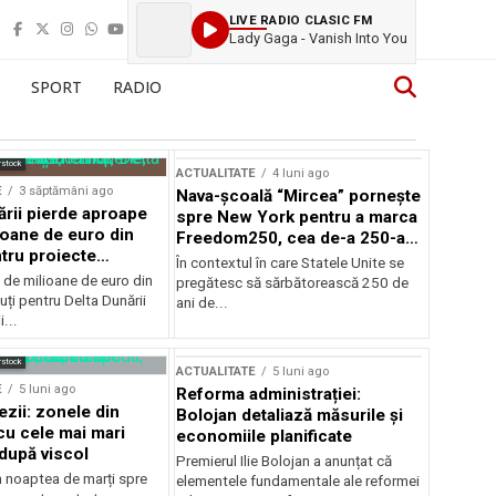
LIVE RADIO CLASIC FM
Lady Gaga - Vanish Into You
SPORT
RADIO
rstock
ACTUALITATE
4 luni ago
E
3 săptămâni ago
Nava-școală “Mircea” pornește
ării pierde aproape
spre New York pentru a marca
ioane de euro din
Freedom250, cea de-a 250-a
tru proiecte
aniversare a Statelor Unite
În contextul în care Statele Unite se
de milioane de euro din
pregătesc să sărbătorească 250 de
ți pentru Delta Dunării
ani de...
...
rstock
ACTUALITATE
5 luni ago
E
5 luni ago
Reforma administrației:
ezii: zonele din
Bolojan detaliază măsurile și
u cele mai mari
economiile planificate
după viscol
Premierul Ilie Bolojan a anunțat că
n noaptea de marți spre
elementele fundamentale ale reformei