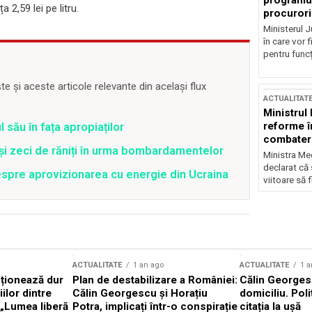
programul
 2,59 lei pe litru.
procurori
Ministerul Ju
în care vor f
pentru funcți
 și aceste articole relevante din același flux
ACTUALITAT
Ministrul
reforme î
 său în fața apropiaților
combaterea
 și zeci de răniți în urma bombardamentelor
Ministra Med
declarat că
spre aprovizionarea cu energie din Ucraina
viitoare să 
ACTUALITATE
1 an ago
ACTUALITATE
1 a
cționează dur
Plan de destabilizare a României:
Călin Georgesc
ilor dintre
Călin Georgescu și Horațiu
domiciliu. Poli
 „Lumea liberă
Potra, implicați într-o conspirație
citația la ușă