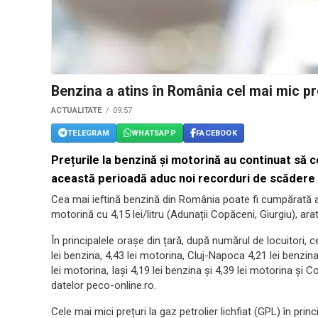
Benzina a atins în România cel mai mic pre
ACTUALITATE
09:57
TELEGRAM
WHATSAPP
FACEBOOK
Prețurile la benzină și motorină au continuat să 
această perioadă aduc noi recorduri de scădere 
Cea mai ieftină benzină din România poate fi cumpărată acu
motorină cu 4,15 lei/litru (Adunații Copăceni, Giurgiu), ar
În principalele orașe din țară, după numărul de locuitori, 
lei benzina, 4,43 lei motorina, Cluj-Napoca 4,21 lei benzina
lei motorina, Iași 4,19 lei benzina și 4,39 lei motorina și C
datelor peco-online.ro.
Cele mai mici prețuri la gaz petrolier lichfiat (GPL) în princi