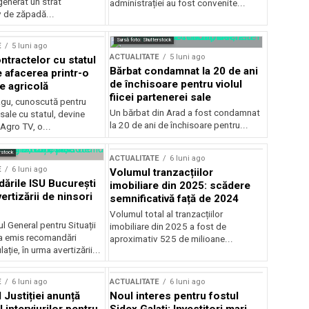
generat un strat
administrației au fost convenite...
v de zăpadă...
Sursă foto: Shutterstock
E
5 luni ago
ACTUALITATE
5 luni ago
ntractelor cu statul
Bărbat condamnat la 20 de ani
e afacerea printr-o
de închisoare pentru violul
e agricolă
fiicei partenerei sale
gu, cunoscută pentru
Un bărbat din Arad a fost condamnat
sale cu statul, devine
la 20 de ani de închisoare pentru...
 Agro TV, o...
rstock
ACTUALITATE
6 luni ago
E
6 luni ago
Volumul tranzacțiilor
rile ISU București
imobiliare din 2025: scădere
ertizării de ninsori
semnificativă față de 2024
Volumul total al tranzacțiilor
l General pentru Situații
imobiliare din 2025 a fost de
a emis recomandări
aproximativ 525 de milioane...
ție, în urma avertizării...
E
6 luni ago
ACTUALITATE
6 luni ago
 Justiției anunță
Noul interes pentru fostul