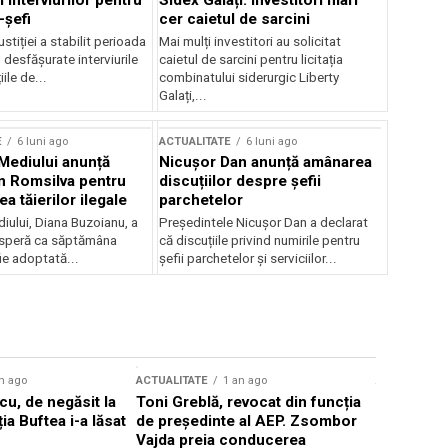
 interviurilor pentru
Sidex Galați: Investitori mari
-șefi
cer caietul de sarcini
stiției a stabilit perioada
Mai mulți investitori au solicitat
i desfășurate interviurile
caietul de sarcini pentru licitația
ile de...
combinatului siderurgic Liberty
Galați,...
E
6 luni ago
ACTUALITATE
6 luni ago
 Mediului anunță
Nicușor Dan anunță amânarea
n Romsilva pentru
discuțiilor despre șefii
 tăierilor ilegale
parchetelor
iului, Diana Buzoianu, a
Președintele Nicușor Dan a declarat
 speră ca săptămâna
că discuțiile privind numirile pentru
fie adoptată...
șefii parchetelor și serviciilor...
n ago
ACTUALITATE
1 an ago
ACTUALITATE
u, de negăsit la
Toni Greblă, revocat din funcția
Ilie Boloj
ția Buftea i-a lăsat
de președinte al AEP. Zsombor
alegerilor
Vajda preia conducerea
constituți