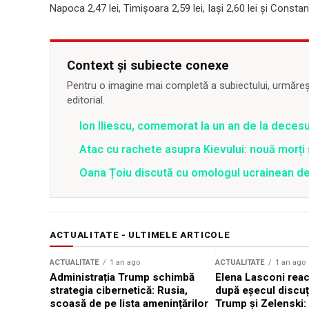
Napoca 2,47 lei, Timișoara 2,59 lei, Iași 2,60 lei și Constanța
Context și subiecte conexe
Pentru o imagine mai completă a subiectului, urmărește
editorial.
Ion Iliescu, comemorat la un an de la decesul
Atac cu rachete asupra Kievului: nouă morți
Oana Țoiu discută cu omologul ucrainean de
ACTUALITATE - ULTIMELE ARTICOLE
ACTUALITATE
1 an ago
ACTUALITATE
1 an ago
Administrația Trump schimbă
Elena Lasconi rea
strategia cibernetică: Rusia,
după eșecul discuți
scoasă de pe lista amenințărilor
Trump și Zelenski: