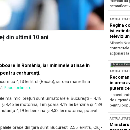
miercuri au 
semnificati
ACTUALITAT
Regina co
își extind
televiziun
ț din ultimii 10 ani
Mihaela Nea
contractele 
acționară la
Sursă foto: Shutte
coboare în România, iar minimele atinse în
ACTUALITAT
pentru carburanți.
Recomandă
m cu 4,13 lei litrul (Bacău), iar cea mai ieftină
în urma av
ată
Peco-online.ro
puternice
Inspectoratu
cele mai mici prețuri sunt următoarele: București – 4,18
de Urgență 
 și 4,45 lei motorina, Timișoara 4,19 lei benzina și 4,39
pentru popula
onstanța 4,19 lei benzina și 4,32 lei motorina, potrivit
ACTUALITAT
Ministerul
palele orașe din țară sunt: București 2,55 lei/litru, Cluj-