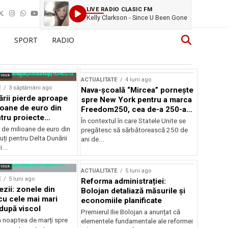
LIVE RADIO CLASIC FM
Kelly Clarkson - Since U Been Gone
SPORT
RADIO
rstock
ACTUALITATE
4 luni ago
E
3 săptămâni ago
Nava-școală “Mircea” pornește
ării pierde aproape
spre New York pentru a marca
ioane de euro din
Freedom250, cea de-a 250-a
tru proiecte
aniversare a Statelor Unite
În contextul în care Statele Unite se
de milioane de euro din
pregătesc să sărbătorească 250 de
ți pentru Delta Dunării
ani de...
...
rstock
ACTUALITATE
5 luni ago
E
5 luni ago
Reforma administrației:
ezii: zonele din
Bolojan detaliază măsurile și
u cele mai mari
economiile planificate
după viscol
Premierul Ilie Bolojan a anunțat că
n noaptea de marți spre
elementele fundamentale ale reformei