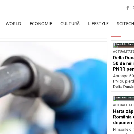
WORLD
ECONOMIE
CULTURĂ
LIFESTYLE
SCITECH
Sursă foto: Shutte
ACTUALITAT
Delta Dun
50 de mil
PNRR pen
esențiale
Aproape 50 
PNRR, pierdu
Delta Dunării
Sursă foto: Shutte
ACTUALITAT
Harta zăp
România c
depuneri 
Ninsorile di