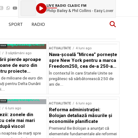
LIVE RADIO CLASIC FM
Philip Bailey & Phil Collins - Easy Lover
SPORT
RADIO
rstock
ACTUALITATE
4 luni ago
E
3 săptămâni ago
Nava-școală “Mircea” pornește
ării pierde aproape
spre New York pentru a marca
ioane de euro din
Freedom250, cea de-a 250-a
tru proiecte
aniversare a Statelor Unite
În contextul în care Statele Unite se
de milioane de euro din
pregătesc să sărbătorească 250 de
ți pentru Delta Dunării
ani de...
...
rstock
ACTUALITATE
6 luni ago
E
6 luni ago
Reforma administrației:
ezii: zonele din
Bolojan detaliază măsurile și
u cele mai mari
economiile planificate
după viscol
Premierul Ilie Bolojan a anunțat că
n noaptea de marți spre
elementele fundamentale ale reformei