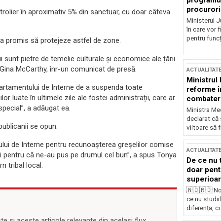
programul
procurori
etrolier în aproximativ 5% din sanctuar, cu doar câteva
Ministerul Ju
în care vor f
pentru funcți
 a promis să protejeze astfel de zone.
 sunt pietre de temelie culturale și economice ale țării
, Gina McCarthy, înr-un comunicat de presă.
ACTUALITAT
Ministrul
artamentului de Interne de a suspenda toate
reforme î
lor luate în ultimele zile ale fostei administrații, care ar
combaterea
special”, a adăugat ea.
Ministra Med
declarat că
epublicanii se opun.
viitoare să 
lui de Interne pentru recunoașterea greșelilor comise
ACTUALITAT
și pentru că ne-au pus pe drumul cel bun”, a spus Tonya
De ce nu 
 tribal local.
doar pentr
superioar
🇳🇴🇷🇴 No
ce nu studii
diferența, ci
 și aceste articole relevante din același flux