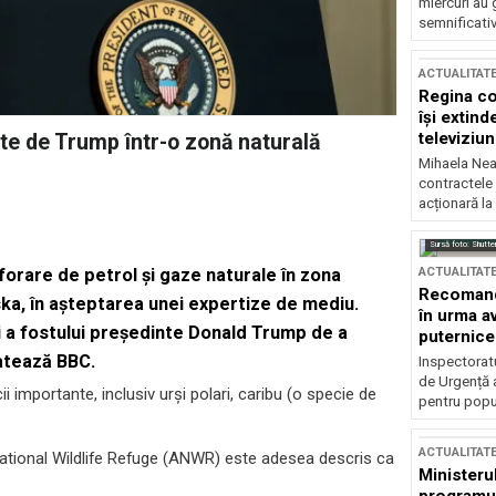
miercuri au 
semnificati
ACTUALITAT
Regina co
își extind
televiziun
te de Trump într-o zonă naturală
Mihaela Nea
contractele 
acționară la
Sursă foto: Shutte
ACTUALITAT
orare de petrol și gaze naturale în zona
Recomandă
ska, în așteptarea unei expertize de mediu.
în urma av
i a fostului președinte Donald Trump de a
puternice
latează
BBC
.
Inspectoratu
de Urgență 
 importante, inclusiv urși polari, caribu (o specie de
pentru popula
ACTUALITAT
National Wildlife Refuge (ANWR) este adesea descris ca
Ministerul