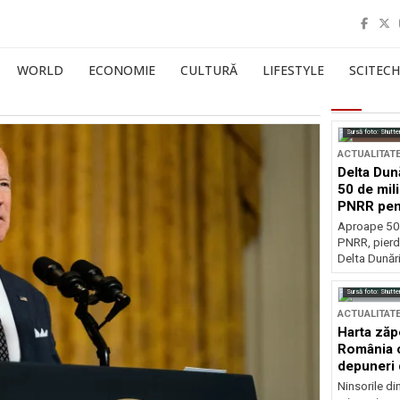
WORLD
ECONOMIE
CULTURĂ
LIFESTYLE
SCITECH
Sursă foto: Shutte
ACTUALITAT
Delta Dun
50 de mil
PNRR pen
esențiale
Aproape 50 
PNRR, pierdu
Delta Dunării
Sursă foto: Shutte
ACTUALITAT
Harta zăp
România c
depuneri 
Ninsorile di