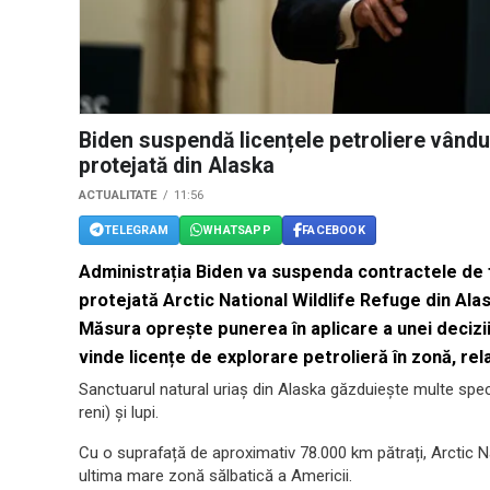
Biden suspendă licențele petroliere vându
protejată din Alaska
ACTUALITATE
11:56
TELEGRAM
WHATSAPP
FACEBOOK
Administrația Biden va suspenda contractele de f
protejată Arctic National Wildlife Refuge din Ala
Măsura oprește punerea în aplicare a unei decizi
vinde licențe de explorare petrolieră în zonă, re
Sanctuarul natural uriaș din Alaska găzduiește multe specii
reni) și lupi.
Cu o suprafață de aproximativ 78.000 km pătrați, Arctic 
ultima mare zonă sălbatică a Americii.