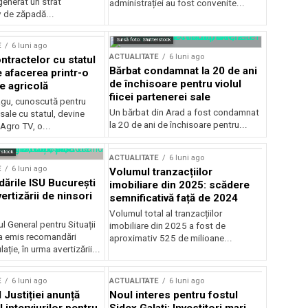
generat un strat
administrației au fost convenite...
v de zăpadă...
Sursă foto: Shutterstock
E
6 luni ago
ACTUALITATE
6 luni ago
ntractelor cu statul
Bărbat condamnat la 20 de ani
e afacerea printr-o
de închisoare pentru violul
e agricolă
fiicei partenerei sale
gu, cunoscută pentru
Un bărbat din Arad a fost condamnat
sale cu statul, devine
la 20 de ani de închisoare pentru...
 Agro TV, o...
rstock
ACTUALITATE
6 luni ago
E
6 luni ago
Volumul tranzacțiilor
rile ISU București
imobiliare din 2025: scădere
ertizării de ninsori
semnificativă față de 2024
Volumul total al tranzacțiilor
l General pentru Situații
imobiliare din 2025 a fost de
a emis recomandări
aproximativ 525 de milioane...
ție, în urma avertizării...
E
6 luni ago
ACTUALITATE
6 luni ago
 Justiției anunță
Noul interes pentru fostul