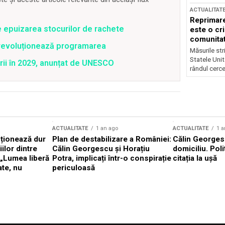
ACTUALITAT
Reprimare
e epuizarea stocurilor de rachete
este o cri
comunitate
revoluționează programarea
Măsurile stri
Statele Unit
rii în 2029, anunțat de UNESCO
rândul cerce
ACTUALITATE
1 an ago
ACTUALITATE
1 a
cționează dur
Plan de destabilizare a României:
Călin Georgesc
ilor dintre
Călin Georgescu și Horațiu
domiciliu. Poli
 „Lumea liberă
Potra, implicați într-o conspirație
citația la ușă
ate, nu
periculoasă