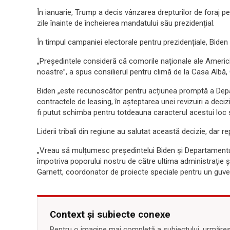
În ianuarie, Trump a decis vânzarea drepturilor de foraj p
zile înainte de încheierea mandatului său prezidențial.
În timpul campaniei electorale pentru prezidențiale, Biden
„Președintele consideră că comorile naționale ale Americii
noastre”, a spus consilierul pentru climă de la Casa Albă
Biden „este recunoscător pentru acțiunea promptă a Dep
contractele de leasing, în așteptarea unei revizuiri a decizii
fi putut schimba pentru totdeauna caracterul acestui loc 
Liderii tribali din regiune au salutat această decizie, dar r
„Vreau să mulțumesc președintelui Biden și Departamentu
împotriva poporului nostru de către ultima administrație 
Garnett, coordonator de proiecte speciale pentru un guvern
Context și subiecte conexe
Pentru o imagine mai completă a subiectului, urmărește