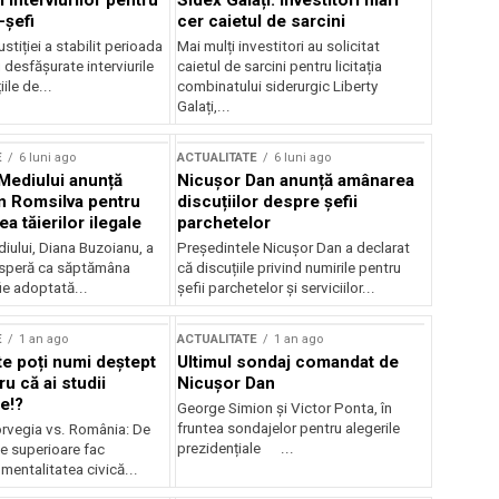
 interviurilor pentru
Sidex Galați: Investitori mari
-șefi
cer caietul de sarcini
stiției a stabilit perioada
Mai mulți investitori au solicitat
i desfășurate interviurile
caietul de sarcini pentru licitația
ile de...
combinatului siderurgic Liberty
Galați,...
E
6 luni ago
ACTUALITATE
6 luni ago
 Mediului anunță
Nicușor Dan anunță amânarea
n Romsilva pentru
discuțiilor despre șefii
 tăierilor ilegale
parchetelor
iului, Diana Buzoianu, a
Președintele Nicușor Dan a declarat
 speră ca săptămâna
că discuțiile privind numirile pentru
fie adoptată...
șefii parchetelor și serviciilor...
E
1 an ago
ACTUALITATE
1 an ago
te poți numi deștept
Ultimul sondaj comandat de
u că ai studii
Nicușor Dan
e!?
George Simion și Victor Ponta, în
fruntea sondajelor pentru alegerile
rvegia vs. România: De
prezidențiale ...
le superioare fac
 mentalitatea civică...