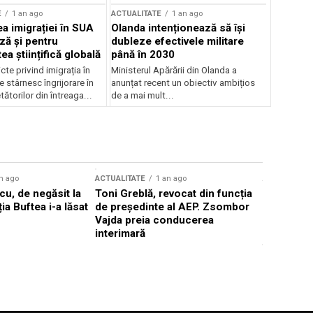
E
1 an ago
ACTUALITATE
1 an ago
a imigrației în SUA
Olanda intenționează să își
ză și pentru
dubleze efectivele militare
a științifică globală
până în 2030
cte privind imigrația în
Ministerul Apărării din Olanda a
e stârnesc îngrijorare în
anunțat recent un obiectiv ambițios
tătorilor din întreaga...
de a mai mult...
n ago
ACTUALITATE
1 an ago
ACTUALITATE
u, de negăsit la
Toni Greblă, revocat din funcția
Ilie Boloj
ția Buftea i-a lăsat
de președinte al AEP. Zsombor
alegerilor
Vajda preia conducerea
constituți
interimară
concentră
viitoarelo