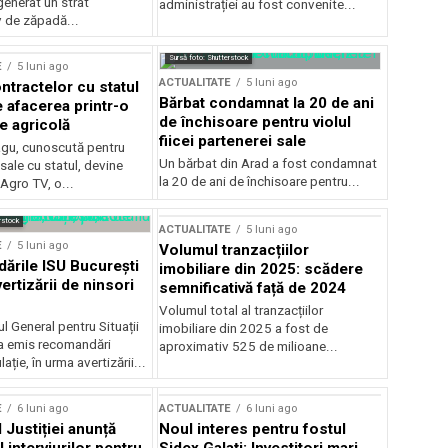
generat un strat
administrației au fost convenite...
v de zăpadă...
Sursă foto: Shutterstock
E
5 luni ago
ACTUALITATE
5 luni ago
ntractelor cu statul
Bărbat condamnat la 20 de ani
e afacerea printr-o
de închisoare pentru violul
e agricolă
fiicei partenerei sale
gu, cunoscută pentru
Un bărbat din Arad a fost condamnat
sale cu statul, devine
la 20 de ani de închisoare pentru...
 Agro TV, o...
rstock
ACTUALITATE
5 luni ago
E
5 luni ago
Volumul tranzacțiilor
rile ISU București
imobiliare din 2025: scădere
ertizării de ninsori
semnificativă față de 2024
Volumul total al tranzacțiilor
l General pentru Situații
imobiliare din 2025 a fost de
a emis recomandări
aproximativ 525 de milioane...
ție, în urma avertizării...
E
6 luni ago
ACTUALITATE
6 luni ago
 Justiției anunță
Noul interes pentru fostul