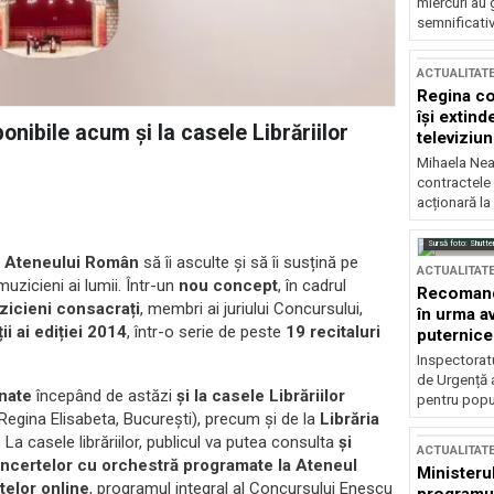
miercuri au 
semnificati
ACTUALITAT
Regina co
își extind
nibile acum și la casele Librăriilor
televiziun
Mihaela Nea
contractele 
acționară la
Sursă foto: Shutte
a
Ateneului Român
să îi asculte și să îi susțină pe
ACTUALITAT
muzicieni ai lumii. Într-un
nou concept
, în cadrul
Recomandă
icieni consacrați
, membri ai juriului Concursului,
în urma av
ii ai ediției 2014
, într-o serie de peste
19 recitaluri
puternice
Inspectoratu
de Urgență 
onate
începând de astăzi
și la casele Librăriilor
pentru popula
Regina Elisabeta, București), precum și de la
Librăria
 La casele librăriilor, publicul va putea consulta
și
ACTUALITAT
concertelor cu orchestră programate la Ateneul
Ministerul
etelor online
, programul integral al Concursului Enescu