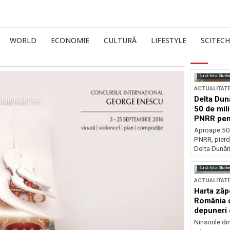
WORLD
ECONOMIE
CULTURĂ
LIFESTYLE
SCITECH
Sursă foto: Shutte
ACTUALITAT
Delta Dun
50 de mil
PNRR pen
esențiale
Aproape 50 
PNRR, pierdu
Delta Dunării
Sursă foto: Shutte
ACTUALITAT
Harta zăp
România c
depuneri 
Ninsorile di