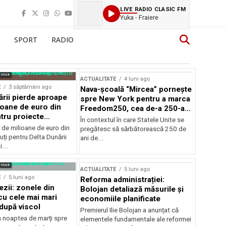
LIVE RADIO CLASIC FM
Yuka - Fraiere
SPORT
RADIO
rstock
ACTUALITATE
4 luni ago
E
3 săptămâni ago
Nava-școală “Mircea” pornește
ării pierde aproape
spre New York pentru a marca
ioane de euro din
Freedom250, cea de-a 250-a
tru proiecte
aniversare a Statelor Unite
În contextul în care Statele Unite se
de milioane de euro din
pregătesc să sărbătorească 250 de
ți pentru Delta Dunării
ani de...
...
rstock
ACTUALITATE
5 luni ago
E
5 luni ago
Reforma administrației:
ezii: zonele din
Bolojan detaliază măsurile și
u cele mai mari
economiile planificate
după viscol
Premierul Ilie Bolojan a anunțat că
n noaptea de marți spre
elementele fundamentale ale reformei