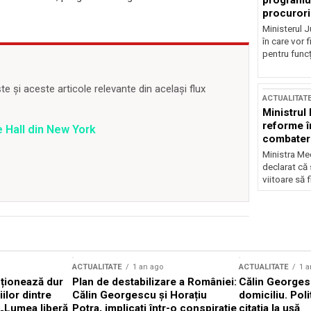
programul
procurori
Ministerul Ju
în care vor f
pentru funcți
 și aceste articole relevante din același flux
ACTUALITAT
Ministrul
reforme î
 Hall din New York
combaterea
Ministra Med
declarat că
viitoare să 
ACTUALITATE
1 an ago
ACTUALITATE
1 a
cționează dur
Plan de destabilizare a României:
Călin Georgesc
ilor dintre
Călin Georgescu și Horațiu
domiciliu. Poli
 „Lumea liberă
Potra, implicați într-o conspirație
citația la ușă