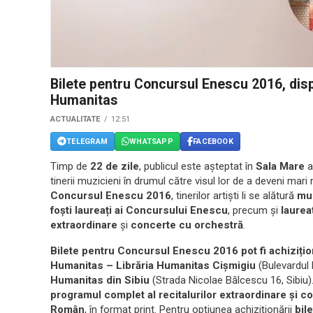
Bilete pentru Concursul Enescu 2016, dispo
Humanitas
ACTUALITATE
12:51
TELEGRAM
WHATSAPP
FACEBOOK
Timp de
22 de zile
, publicul este așteptat în
Sala Mare
tinerii muzicieni în drumul către visul lor de a deveni mari 
Concursul Enescu 2016
, tinerilor artiști li se alătură
muz
foști laureați ai Concursului Enescu
, precum și
laureaț
extraordinare
și
concerte cu orchestră
.
Bilete pentru Concursul Enescu 2016 pot fi achiziți
Humanitas – Librăria Humanitas Cișmigiu
(Bulevardul 
Humanitas din Sibiu
(Strada Nicolae Bălcescu 16, Sibiu).
programul complet al recitalurilor extraordinare și 
Român
, în format print. Pentru opțiunea achiziționării
bil