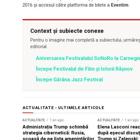
2016 și accesul către platforma de bilete a
Eventim
.
Context și subiecte conexe
Pentru o imagine mai completă a subiectului, urmărește
editorial.
Aniversarea Festivalului SoNoRo la Carnegie
Începe Festivalul de Film și Istorii Râșnov
Începe Gărâna Jazz Festival
ACTUALITATE - ULTIMELE ARTICOLE
ACTUALITATE
1 an ago
ACTUALITATE
1 an ago
Administrația Trump schimbă
Elena Lasconi rea
strategia cibernetică: Rusia,
după eșecul discuți
scoasă de pe lista amenințărilor
Trump și Zelenski: