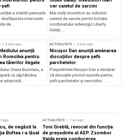
 interviurilor pentru
Sidex Galați: Investitori mari
-șefi
cer caietul de sarcini
stiției a stabilit perioada
Mai mulți investitori au solicitat
i desfășurate interviurile
caietul de sarcini pentru licitația
ile de...
combinatului siderurgic Liberty
Galați,...
E
6 luni ago
ACTUALITATE
6 luni ago
 Mediului anunță
Nicușor Dan anunță amânarea
n Romsilva pentru
discuțiilor despre șefii
 tăierilor ilegale
parchetelor
iului, Diana Buzoianu, a
Președintele Nicușor Dan a declarat
 speră ca săptămâna
că discuțiile privind numirile pentru
fie adoptată...
șefii parchetelor și serviciilor...
n ago
ACTUALITATE
1 an ago
ACTUALITATE
u, de negăsit la
Toni Greblă, revocat din funcția
Ilie Boloj
ția Buftea i-a lăsat
de președinte al AEP. Zsombor
alegerilor
Vajda preia conducerea
constituți