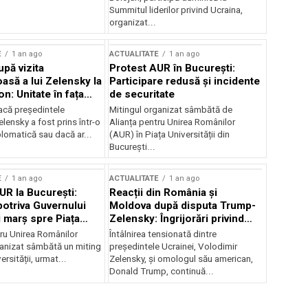
Summitul liderilor privind Ucraina,
organizat...
E
1 an ago
ACTUALITATE
1 an ago
upă vizita
Protest AUR în București:
asă a lui Zelensky la
Participare redusă și incidente
n: Unitate în fața
de securitate
inii
acă președintele
Mitingul organizat sâmbătă de
lensky a fost prins într-o
Alianța pentru Unirea Românilor
lomatică sau dacă ar...
(AUR) în Piața Universității din
București...
E
1 an ago
ACTUALITATE
1 an ago
UR la București:
Reacții din România și
potriva Guvernului
Moldova după disputa Trump-
i marș spre Piața
Zelensky: Îngrijorări privind
securitatea regională
tru Unirea Românilor
Întâlnirea tensionată dintre
anizat sâmbătă un miting
președintele Ucrainei, Volodimir
ersității, urmat...
Zelensky, și omologul său american,
Donald Trump, continuă...