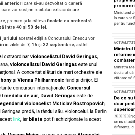
programul
ii anteriori
care și-au dezvoltat o carieră
procurori
 care vor susține recitaluri extraordinare.
Ministerul Ju
în care vor f
are
, precum și la câteva
finalele cu orchestră
pentru funcți
ză între 40 și 50 de lei.
 juriului
acestei ediții a Concursului Enescu vor
ACTUALITAT
ân
în zilele de
7
,
16
și
22 septembrie
, astfel:
Ministrul
reforme î
tal extraordinar
violoncelistul David Geringas
,
combaterea
iană,
v
ioloncelistul
David Geringas
este unul
Ministra Med
ernațional. A concertat alături de mari orchestre ale
declarat că
viitoare să 
phony
și
Vienna Philharmonic
fiind și dirijor. El
rtante concursuri internaționale,
Concursul
ACTUALITAT
970
medalia de aur
,
David
Geringas
este de
De ce nu 
 legendarul violoncelist Mstislav Rostropovich
,
doar pentr
superioar
d Geringas predă, la rândul său, violoncelul, la Berlin.
🇳🇴🇷🇴 No
a acest
link
,
iar
bilete
pot fi achiziționate la acest
ce nu studii
diferența, ci
n de
Verona Maier
va urca pe scena
Ateneului