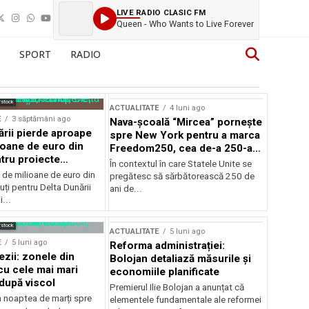
LIVE RADIO CLASIC FM
Queen - Who Wants to Live Forever
SPORT
RADIO
rstock
ACTUALITATE
4 luni ago
E
3 săptămâni ago
Nava-școală “Mircea” pornește
ării pierde aproape
spre New York pentru a marca
ioane de euro din
Freedom250, cea de-a 250-a
tru proiecte
aniversare a Statelor Unite
În contextul în care Statele Unite se
de milioane de euro din
pregătesc să sărbătorească 250 de
ți pentru Delta Dunării
ani de...
...
rstock
ACTUALITATE
5 luni ago
E
5 luni ago
Reforma administrației:
ezii: zonele din
Bolojan detaliază măsurile și
u cele mai mari
economiile planificate
după viscol
Premierul Ilie Bolojan a anunțat că
n noaptea de marți spre
elementele fundamentale ale reformei