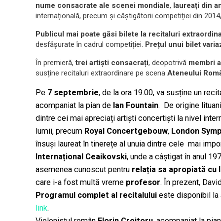
nume consacrate ale
scenei mondiale
,
laureați din an
internațională, precum și câștigătorii competiției din 2014,
Publicul mai poate găsi bilete la recitaluri extraordin
desfășurate în cadrul competiției.
Prețul unui bilet varia
În premieră,
trei artiști consacrați
, deopotrivă
membri ai
susține recitaluri extraordinare pe scena
Ateneului Rom
Pe
7 septembrie
, de la ora 19.00, va susține un reci
acompaniat la pian de
Ian Fountain
. De origine lituan
dintre cei mai apreciați artiști concertiști la nivel int
lumii, precum
Royal Concertgebouw
,
London Sym
însuși laureat în tinerețe al unuia dintre cele mai impo
Internațional Ceaikovski
, unde a câștigat în anul 1
asemenea cunoscut pentru
relația sa apropiată cu
care i-a fost multă vreme
profesor
. În prezent, Davi
Programul complet al recitalului
este disponibil l
link
.
Violonistul român
Florin Croitoru
, acompaniat la pia