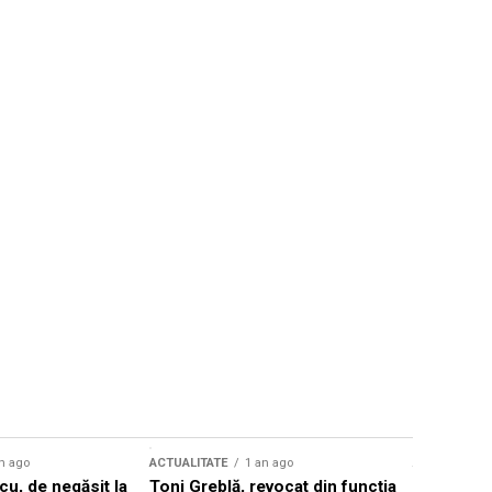
n ago
ACTUALITATE
1 an ago
ACTUALITATE
u, de negăsit la
Toni Greblă, revocat din funcția
Ilie Boloj