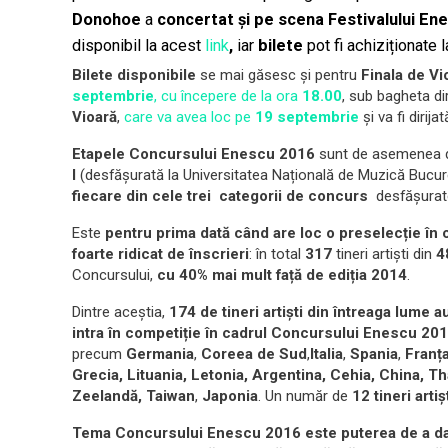
Donohoe
a
concertat și pe scena Festivalului En
disponibil la acest
link
,
iar
bilete
pot fi achiziționate 
Bilete disponibile
se mai găsesc și pentru
Finala de V
septembrie
, cu începere de la ora
18.00
, sub bagheta dir
Vioară
,
care va avea loc pe
19 septembrie
și va fi dirija
Etapele Concursului Enescu 2016
sunt de asemenea de
I
(desfășurată la Universitatea Națională de Muzică Bucur
fiecare din cele trei categorii de concurs
desfăşurat
Este
pentru prima dată când are loc o preselecție în
foarte ridicat de înscrieri
: în total
317
tineri artiști din
4
Concursului,
cu 40% mai mult față de ediția 2014
.
Dintre aceştia,
174 de tineri artiști din întreaga lume a
intra în competiție în cadrul Concursului Enescu 20
precum
Germania
,
Coreea de Sud
,
Italia
,
Spania
,
Franț
Grecia, Lituania, Letonia, Argentina, Cehia, China, T
Zeelandă,
Taiwan
,
Japonia
. Un număr de
12 tineri artiș
Tema Concursului Enescu 2016
este
puterea de a da