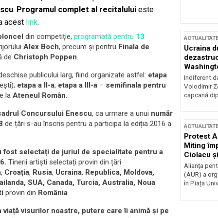
escu
.
Programul complet al recitalului
este
la acest
link
.
ioloncel
din competiție,
programată pentru
13
ACTUALITAT
ijorului
Alex Boch
, precum și pentru
Finala de
Ucraina d
tă de
Christoph Poppen
.
dezastruo
Washingto
schise publicului larg, fiind organizate astfel:
etapa
incertitud
Indiferent d
ești);
etapa a II-a
,
etapa a III-a
–
semifinala pentru
Volodimir Ze
e la
Ateneul Român
.
capcană dip
 cadrul Concursului Enescu
, ca urmare a unui
număr
8
de țări s-au înscris pentru a participa la ediția 2016 a
ACTUALITAT
Protest A
Miting îm
u fost selectați de juriul de specialitate pentru a
Ciolacu ș
16.
Tinerii artiști selectați provin din țări
Victoriei
Alianța pen
a
,
Croația
,
Rusia
,
Ucraina
,
Republica, Moldova,
(AUR) a org
hailanda, SUA, Canada, Turcia, Australia, Noua
în Piața Univ
ti
provin din
România
 viață visurilor noastre,
putere care îi animă și pe