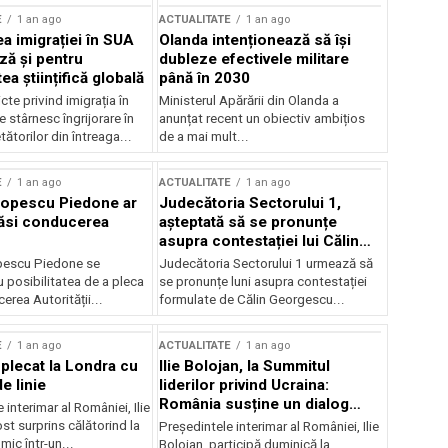
E
1 an ago
ACTUALITATE
1 an ago
a imigrației în SUA
Olanda intenționează să își
ză și pentru
dubleze efectivele militare
a științifică globală
până în 2030
cte privind imigrația în
Ministerul Apărării din Olanda a
e stârnesc îngrijorare în
anunțat recent un obiectiv ambițios
tătorilor din întreaga...
de a mai mult...
E
1 an ago
ACTUALITATE
1 an ago
Popescu Piedone ar
Judecătoria Sectorului 1,
ăsi conducerea
așteptată să se pronunțe
asupra contestației lui Călin
Georgescu privind controlul
pescu Piedone se
Judecătoria Sectorului 1 urmează să
judiciar
 posibilitatea de a pleca
se pronunțe luni asupra contestației
erea Autorității...
formulate de Călin Georgescu...
E
1 an ago
ACTUALITATE
1 an ago
 plecat la Londra cu
Ilie Bolojan, la Summitul
e linie
liderilor privind Ucraina:
România susține un dialog
 interimar al României, Ilie
transatlantic pentru securitate
ost surprins călătorind la
Președintele interimar al României, Ilie
și stabilitate
ic într-un...
Bolojan, participă duminică la