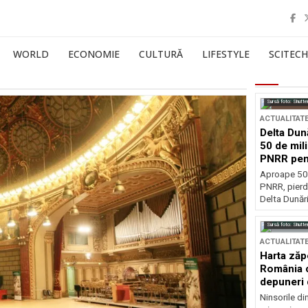
WORLD
ECONOMIE
CULTURĂ
LIFESTYLE
SCITECH
Sursă foto: Shutte
ACTUALITAT
Delta Dun
50 de mil
PNRR pen
esențiale
Aproape 50 
PNRR, pierdu
Delta Dunării
Sursă foto: Shutte
ACTUALITAT
Harta zăp
România c
depuneri 
Ninsorile di