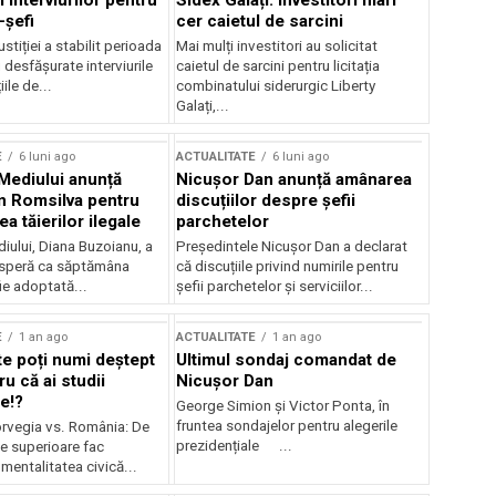
 interviurilor pentru
Sidex Galați: Investitori mari
-șefi
cer caietul de sarcini
stiției a stabilit perioada
Mai mulți investitori au solicitat
i desfășurate interviurile
caietul de sarcini pentru licitația
ile de...
combinatului siderurgic Liberty
Galați,...
E
6 luni ago
ACTUALITATE
6 luni ago
 Mediului anunță
Nicușor Dan anunță amânarea
n Romsilva pentru
discuțiilor despre șefii
 tăierilor ilegale
parchetelor
iului, Diana Buzoianu, a
Președintele Nicușor Dan a declarat
 speră ca săptămâna
că discuțiile privind numirile pentru
fie adoptată...
șefii parchetelor și serviciilor...
E
1 an ago
ACTUALITATE
1 an ago
te poți numi deștept
Ultimul sondaj comandat de
u că ai studii
Nicușor Dan
e!?
George Simion și Victor Ponta, în
fruntea sondajelor pentru alegerile
rvegia vs. România: De
prezidențiale ...
le superioare fac
 mentalitatea civică...