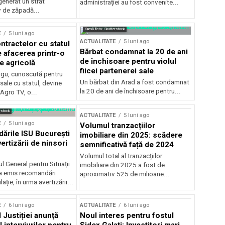
generat un strat
administrației au fost convenite...
v de zăpadă...
Sursă foto: Shutterstock
E
5 luni ago
ACTUALITATE
5 luni ago
ntractelor cu statul
Bărbat condamnat la 20 de ani
e afacerea printr-o
de închisoare pentru violul
e agricolă
fiicei partenerei sale
gu, cunoscută pentru
Un bărbat din Arad a fost condamnat
sale cu statul, devine
la 20 de ani de închisoare pentru...
 Agro TV, o...
rstock
ACTUALITATE
5 luni ago
E
5 luni ago
Volumul tranzacțiilor
rile ISU București
imobiliare din 2025: scădere
ertizării de ninsori
semnificativă față de 2024
Volumul total al tranzacțiilor
l General pentru Situații
imobiliare din 2025 a fost de
a emis recomandări
aproximativ 525 de milioane...
ție, în urma avertizării...
E
6 luni ago
ACTUALITATE
6 luni ago
 Justiției anunță
Noul interes pentru fostul