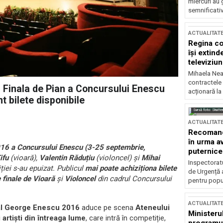
miercuri au 
semnificati
ACTUALITAT
Regina co
își extind
televiziun
Mihaela Nea
contractele 
i Finala de Pian a Concursului Enescu
acționară la
 bilete disponibile
Sursă foto: Shutte
ACTUALITAT
Recomandă
în urma av
016 a Concursului Enescu (3-25 septembrie,
puternice
ifu
(vioară),
Valentin Răduțiu
(violoncel) și
Mihai
Inspectoratu
ției s-au epuizat.
Publicul
mai poate achiziționa
bilete
de Urgență 
e finale de Vioară
și
Violoncel
din cadrul Concursului
pentru popula
ACTUALITAT
nal George Enescu 2016
aduce pe scena
Ateneului
Ministerul
i artiști din întreaga lume
, care intră în competiție,