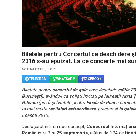
Biletele pentru Concertul de deschidere ș
2016 s-au epuizat. La ce concerte mai sunt
ACTUALITATE
10:24
TELEGRAM
WHATSAPP
FACEBOOK
Biletele pentru
concertul de gala
care deschide
ediția 2
București)
, avându-i ca soliști invitați pe laureații
Anna Ț
Ritivoiu
(pian) și biletele pentru
Finala de Pian
a competi
la mai multe
recitaluri extraordinare
, precum și
la galel
Enescu 2016.
Desfășurat într-un nou concept,
Concursul Internațio
Român
între
3
și
25 septembrie
, alături de
174
de
tiner