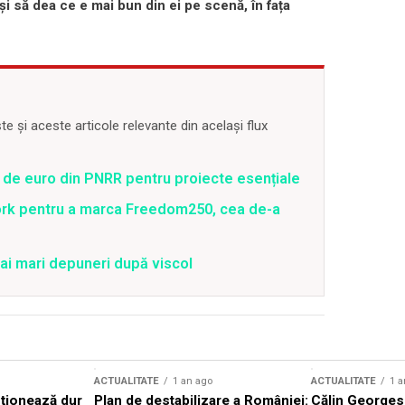
 și
să dea ce e mai bun din ei
pe scenă, în fața
 și aceste articole relevante din același flux
 de euro din PNRR pentru proiecte esențiale
ork pentru a marca Freedom250, cea de-a
ai mari depuneri după viscol
ACTUALITATE
1 an ago
ACTUALITATE
1 a
cționează dur
Plan de destabilizare a României:
Călin Georgesc