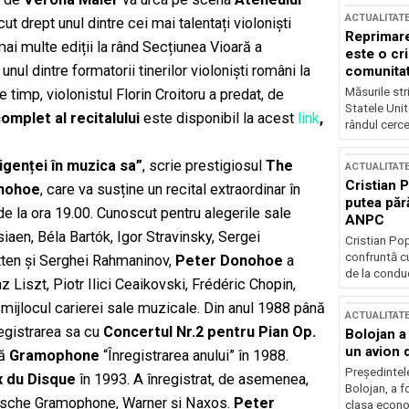
ACTUALITAT
ut drept unul dintre cei mai talentați violoniști
Reprimare
mai multe ediții la rând Secțiunea Vioară a
este o cri
nul dintre formatorii tinerilor violoniști români la
comunitate
Măsurile stri
timp, violonistul Florin Croitoru a predat, de
Statele Unit
omplet al recitalului
este disponibil la acest
link
,
rândul cerce
ligenței în muzica sa
”
, scrie prestigiosul
The
ACTUALITAT
Cristian 
onohoe
, care va susține un recital extraordinar în
putea păr
 de la ora 19.00. Cunoscut pentru alegerile sale
ANPC
aen, Béla Bartók, Igor Stravinsky, Sergei
Cristian Po
confruntă cu
tten și Serghei Rahmaninov,
Peter Donohoe
a
de la conduc
z Liszt, Piotr Ilici Ceaikovski, Frédéric Chopin,
ijlocul carierei sale muzicale. Din anul 1988 până
ACTUALITAT
registrarea sa cu
Concertul Nr.2 pentru Pian Op.
Bolojan a
un avion d
tă
Gramophone
“Înregistrarea anului” în 1988.
Președintele
x du Disque
în 1993. A înregistrat, de asemenea,
Bolojan, a f
utsche Gramophone, Warner și Naxos.
Peter
clasa econom