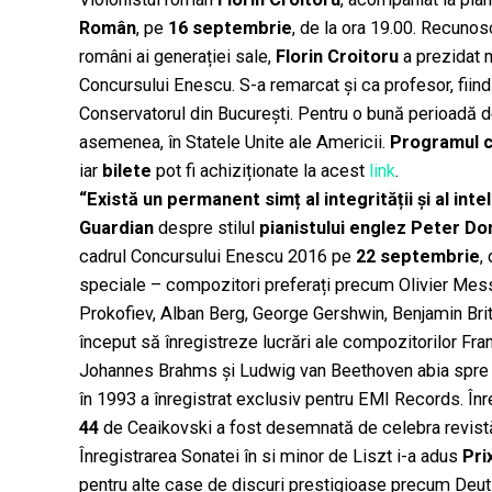
Român
, pe
16 septembrie
, de la ora 19.00. Recunosc
români ai generației sale,
Florin Croitoru
a prezidat 
Concursului Enescu. S-a remarcat și ca profesor, fiind u
Conservatorul din București. Pentru o bună perioadă de 
asemenea, în Statele Unite ale Americii.
Programul c
iar
bilete
pot fi achiziționate la acest
link
.
“Exist
ă un permanent simț al integrității și al inte
Guardian
despre stilul
pianistului englez Peter D
cadrul Concursului Enescu 2016 pe
22 septembrie
,
speciale – compozitori preferați precum Olivier Messi
Prokofiev, Alban Berg, George Gershwin, Benjamin Bri
început să înregistreze lucrări ale compozitorilor Fran
Johannes Brahms și Ludwig van Beethoven abia spre m
în 1993 a înregistrat exclusiv pentru EMI Records. În
44
de Ceaikovski a fost desemnată de celebra revis
Înregistrarea Sonatei în si minor de Liszt i-a adus
Pri
pentru alte case de discuri prestigioase precum De